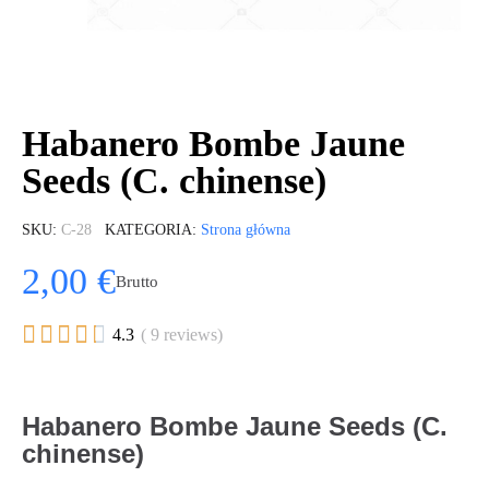
Habanero Bombe Jaune
Seeds (C. chinense)
SKU
C-28
KATEGORIA
Strona główna
2,00 €
Brutto





4.3
( 9 reviews)
Habanero Bombe Jaune Seeds (C.
chinense)