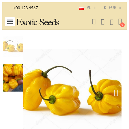
PL
€
EUR
+00 123 4567
Exotic Seeds