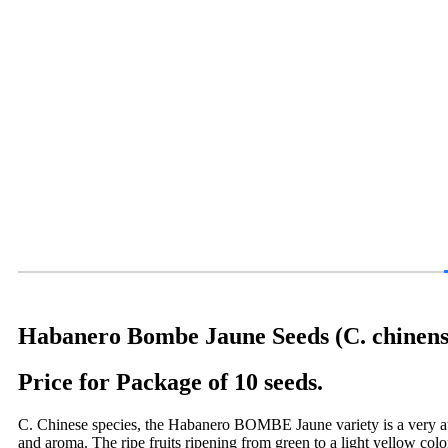
Habanero Bombe Jaune Seeds (C. chinens
Price for Package of 10 seeds.
C. Chinese species, the Habanero BOMBE Jaune variety is a very attrac
and aroma. The ripe fruits ripening from green to a light yellow colo