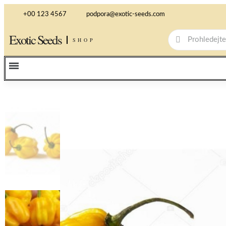
+00 123 4567
podpora@exotic-seeds.com
Exotic Seeds
SHOP