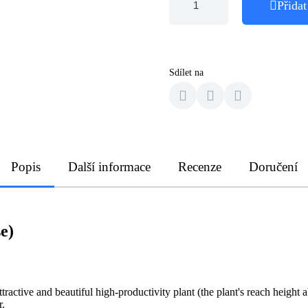
Přidat
Sdílet na
Popis
Další informace
Recenze
Doručení
e)
tive and beautiful high-productivity plant (the plant's reach height ab
r.