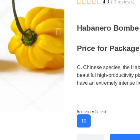





4.3
( 9 reviews)
Habanero Bombe 
Price for Package
C. Chinese species, the Hab
beautiful high-productivity pl
have an extremely intense fru
Semena v balení:
10