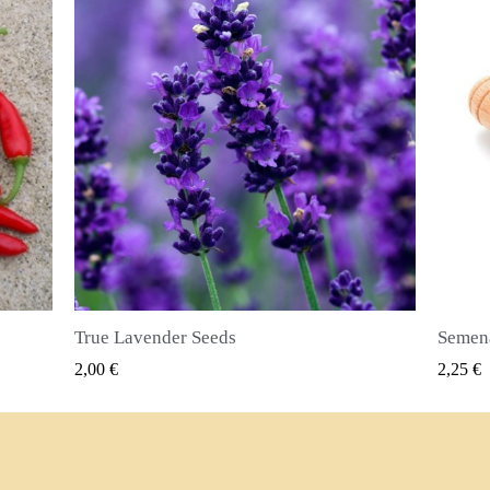
Semena nového koření (Pimenta dioica)
RYCHLÝ NÁHLED
2,25 €
2,50