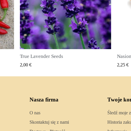
Nasiona ziela angielskiego (Pimenta dioica)
SZYBKI PODGLĄD
2,25 €
2,50 €
Nasza firma
Twoje ko
O nas
Śledź moje 
Skontaktuj się z nami
Historia za