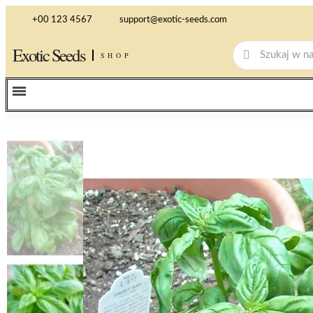
+00 123 4567
support@exotic-seeds.com
Exotic Seeds
SHOP