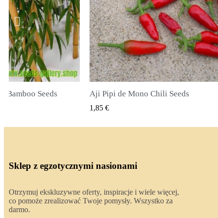
li Seeds
True Lavender Seeds
 PODGLĄD
SZYBKI PODGLĄD
2,00 €
Sklep z egzotycznymi nasionami
Otrzymuj ekskluzywne oferty, inspiracje i wiele więcej,
co pomoże zrealizować Twoje pomysły. Wszystko za
darmo.