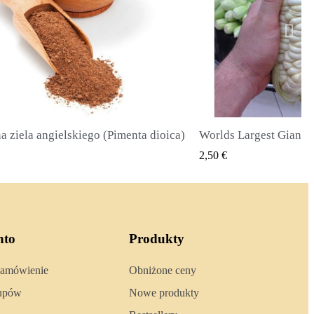
Worlds Largest Giant Corn Seeds Cuzco - Cusco
SZYBKI PODGLĄD
SZYBKI 
2,40 €
nto
Produkty
zamówienie
Obniżone ceny
kupów
Nowe produkty