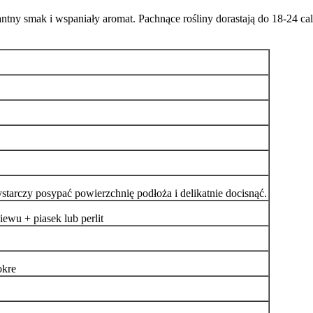
kantny smak i wspaniały aromat. Pachnące rośliny dorastają do 18-24 c
starczy posypać powierzchnię podłoża i delikatnie docisnąć.
wu + piasek lub perlit
okre