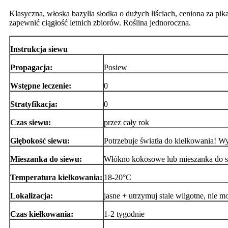
Klasyczna, włoska bazylia słodka o dużych liściach, ceniona za pi
zapewnić ciągłość letnich zbiorów. Roślina jednoroczna.
Instrukcja siewu
Propagacja:
Posiew
Wstępne leczenie:
0
Stratyfikacja:
0
Czas siewu:
przez cały rok
Głębokość siewu:
Potrzebuje światła do kiełkowania! Wy
Mieszanka do siewu:
Włókno kokosowe lub mieszanka do sie
Temperatura kiełkowania:
18-20°C
Lokalizacja:
jasne + utrzymuj stale wilgotne, nie m
Czas kiełkowania:
1-2 tygodnie