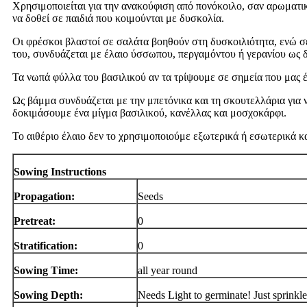
Χρησιμοποιείται για την ανακούφιση από πονόκοιλο, σαν αρωματικό
να δοθεί σε παιδιά που κοιμούνται με δυσκολία.
Οι φρέσκοι βλαστοί σε σαλάτα βοηθούν στη δυσκοιλιότητα, ενώ σ
του, συνδυάζεται με έλαιο ύσσωπου, περγαμόντου ή γερανίου ως δ
Τα νωπά φύλλα του βασιλικού αν τα τρίψουμε σε σημεία που μας 
Ως βάμμα συνδυάζεται με την μπετόνικα και τη σκουτελλάρια για 
δοκιμάσουμε ένα μίγμα βασιλικού, κανέλλας και μοσχοκάρφι.
Το αιθέριο έλαιο δεν το χρησιμοποιούμε εξωτερικά ή εσωτερικά κ
Sowing Instructions
Propagation:
Seeds
Pretreat:
0
Stratification:
0
Sowing Time:
all year round
Sowing Depth:
Needs Light to germinate! Just sprinkle 