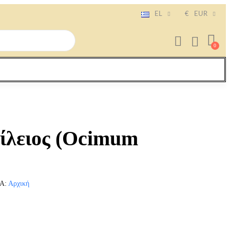
EL
€
EUR
ίλειος (Ocimum
ΊΑ
Αρχική