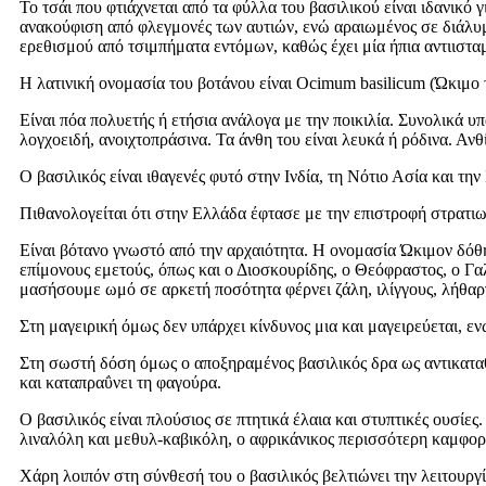
Το τσάι που φτιάχνεται από τα φύλλα του βασιλικού είναι ιδανικό
ανακούφιση από φλεγμονές των αυτιών, ενώ αραιωμένος σε διάλυμα 
ερεθισμού από τσιμπήματα εντόμων, καθώς έχει μία ήπια αντιιστα
Η λατινική ονομασία του βοτάνου είναι Ocimum basilicum (Ώκιμο
Είναι πόα πολυετής ή ετήσια ανάλογα με την ποικιλία. Συνολικά υ
λογχοειδή, ανοιχτοπράσινα. Τα άνθη του είναι λευκά ή ρόδινα. Ανθ
Ο βασιλικός είναι ιθαγενές φυτό στην Ινδία, τη Νότιο Ασία και την
Πιθανολογείται ότι στην Ελλάδα έφτασε με την επιστροφή στρατι
Είναι βότανο γνωστό από την αρχαιότητα. Η ονομασία Ώκιμον δόθη
επίμονους εμετούς, όπως και ο Διοσκουρίδης, ο Θεόφραστος, ο Γαλ
μασήσουμε ωμό σε αρκετή ποσότητα φέρνει ζάλη, ιλίγγους, λήθαργ
Στη μαγειρική όμως δεν υπάρχει κίνδυνος μια και μαγειρεύεται, ε
Στη σωστή δόση όμως ο αποξηραμένος βασιλικός δρα ως αντικαταθλι
και καταπραΰνει τη φαγούρα.
Ο βασιλικός είναι πλούσιος σε πτητικά έλαια και στυπτικές ουσίε
λιναλόλη και μεθυλ-καβικόλη, ο αφρικάνικος περισσότερη καμφορά
Χάρη λοιπόν στη σύνθεσή του ο βασιλικός βελτιώνει την λειτουργί