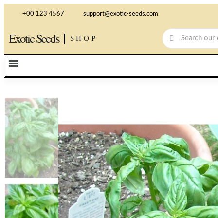
+00 123 4567
support@exotic-seeds.com
Exotic Seeds
SHOP