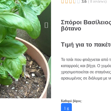





3.6
( 8 reviews)
Σπόροι Βασίλειο
βότανο
Τιμή για το πακέ
Το τσάι που φτιάχνεται από 
καταρροές και βήχα. Ο χυμ
χρησιμοποιείται σε σταγόνε
αραιωμένος σε διάλυμα με νε
Καθαρό βάρος:
1 g