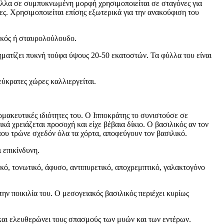
 φύλλα σε συμπυκνωμένη μορφή χρησιμοποιείται σε σταγόνες για
ες. Χρησιμοποιείται επίσης εξωτερικά για την ανακούφιση του
λικός ή σταυρολούλουδο.
χηματίζει πυκνή τούφα ύψους 20-50 εκατοστών. Τα φύλλα του είναι
 εύκρατες χώρες καλλιεργείται.
μακευτικές ιδιότητες του. Ο Ιπποκράτης το συνιστούσε σε
ά χρειάζεται προσοχή και είχε βέβαια δίκιο. Ο βασιλικός αν τον
 που τρώνε σχεδόν όλα τα χόρτα, αποφεύγουν τον βασιλικό.
 επικίνδυνη.
ικό, τονωτικό, άφυσο, αντιπυρετικό, αποχρεμπτικό, γαλακτογόνο
ην ποικιλία του. Ο μεσογειακός βασιλικός περιέχει κυρίως
, και ελευθερώνει τους σπασμούς των μυών και των εντέρων.