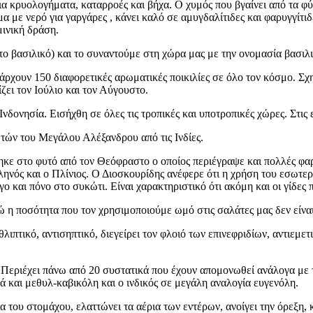
 για κρυολογήματα, καταρροές και βήχα. Ο χυμός που βγαίνει από τα
με νερό για γαργάρες , κάνει καλό σε αμυγδαλίτιδες και φαρυγγίτιδ
μινική δράση.
 το βασιλικό) και το συναντούμε στη χώρα μας με την ονομασία βασι
πάρχουν 150 διαφορετικές αρωματικές ποικιλίες σε όλο τον κόσμο. Σ
ίζει τον Ιούλιο και τον Αύγουστο.
 Ινδονησία. Εισήχθη σε όλες τις τροπικές και υποτροπικές χώρες. Στις
ωτών του Μεγάλου Αλέξανδρου από τις Ινδίες.
κε στο φυτό από τον Θεόφραστο ο οποίος περιέγραψε και πολλές φαρ
ηνός και ο Πλίνιος. Ο Διοσκουρίδης ανέφερε ότι η χρήση του εσωτερικ
ο και πόνο στο συκώτι. Είναι χαρακτηριστικό ότι ακόμη και οι γίδες
νώ η ποσότητα που τον χρησιμοποιούμε ωμό στις σαλάτες μας δεν είναι
πτικό, αντισηπτικό, διεγείρει τον φλοιό των επινεφριδίων, αντιεμετ
ς. Περιέχει πάνω από 20 συστατικά που έχουν απομονωθεί ανάλογα με τ
 και μεθυλ-καβικόλη και ο ινδικός σε μεγάλη αναλογία ευγενόλη.
α του στομάχου, ελαττώνει τα αέρια των εντέρων, ανοίγει την όρεξη