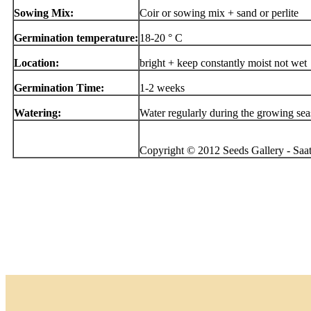
Sowing Mix:
Coir or sowing mix + sand or perlite
Germination temperature:
18-20 ° C
Location:
bright + keep constantly moist not wet
Germination Time:
1-2 weeks
Watering:
Water regularly during the growing se
Copyright © 2012 Seeds Gallery - Saatg