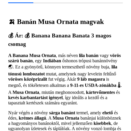
🍌 Banán Musa Ornata magvak
💰
Ár
: 💰 Banana Banana Banata 3 magos
csomag
A Banana Musa Ornata
, más néven
lila banán
vagy
vörös
szárú banán
, egy
Indiában
őshonos trópusi banánnövény
🌏. Ez a gyönyörű, könnyen termeszthető növény buja,
lila
tónusú lombozatot
mutat, amelynek nagy levelein feltűnő
vöröses középrizalit
fut végig. Akár
9 láb magasra
is
megnő, és tökéletesen alkalmas a
9-11-es USDA-zónákba
🌡️.
A
Musa Ornata
, miután meghonosodott,
kártevőmentes
és
kevés karbantartást igényel
, így ideális a kezdő és a
tapasztalt kertészek számára egyaránt.
Nyár végén a növény
sárga banánt
termel, amely
ehető
és
édes,
krémes állagú
. A
Musa Ornata
banánjai különböznek
a hagyományos banánoktól, mivel jellemzően
kisebbek
, de
ugyanolyan ízletesek és táplálóak. A növény vonzó lombja és