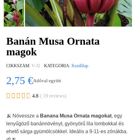
Banán Musa Ornata
magok
CIKKSZÁM
V-32
KATEGÓRIA
Kezdőlap
2,75 €
Adóval együtt





4.8
( 19 reviews)
🍌 Növessze a
Banana Musa Ornata magokat
, egy
lenyűgöző banánnövényt, gyönyörű lila lombokkal és
ehető sárga gyümölcsökkel. Ideális a 9-11-es zónákba.
🌱🍌