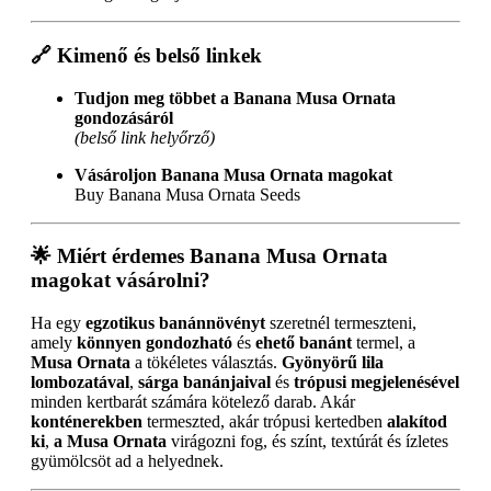
🔗 Kimenő és belső linkek
Tudjon meg többet a Banana Musa Ornata
gondozásáról
(belső link helyőrző)
Vásároljon Banana Musa Ornata magokat
Buy Banana Musa Ornata Seeds
🌟
Miért érdemes Banana Musa Ornata
magokat vásárolni?
Ha egy
egzotikus banánnövényt
szeretnél termeszteni,
amely
könnyen gondozható
és
ehető banánt
termel, a
Musa Ornata
a tökéletes választás.
Gyönyörű lila
lombozatával
,
sárga banánjaival
és
trópusi megjelenésével
minden kertbarát számára kötelező darab. Akár
konténerekben
termeszted, akár trópusi kertedben
alakítod
ki
,
a Musa Ornata
virágozni fog, és színt, textúrát és ízletes
gyümölcsöt ad a helyednek.