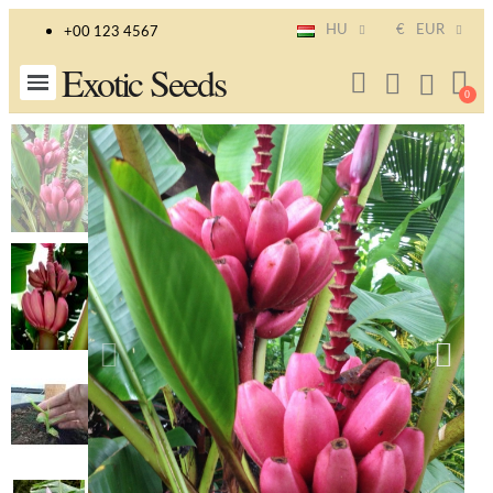
HU
€
EUR
+00 123 4567
Exotic Seeds