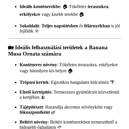
Ideális konténerekbe
: 🏠 Tökéletes
teraszokra
,
erkélyekre
vagy kisebb terekbe 🏠
Sokoldalú
:
Teljes napsütésben
és
félárnyékban
is jól
fejlődik 🌞
🏡
Ideális felhasználási területek a Banana
Musa Ornata számára
Konténeres növény
: Tökéletes teraszokra, erkélyekre
vagy bármilyen kis helyre 🏠
Trópusi kertek
: Egzotikus hangulatot kölcsönöz 🌴
Ehető kertépítés
: Termesszen gyümölcsöt közvetlenül
a kertjében 🍌
Tájépítészet
: Használja akcentus növényként vagy
fókuszpontként
🌿
Beltéri növény
: Beltéri konténerekben termeszthető a
hidegebb éghajlaton 🌱