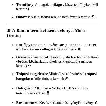
Termőhely
: A magokat
világos
, közvetett fényben kell
tartani 🌞
Öntözés
: A talaj
nedvesen
, de nem áztatva tartása 💦.
🍌
A Banán termesztésének előnyei Musa
Ornata
Ehető gyümölcs
: A növény
sárga banánokat
termel,
amelyek
krémes állagúak
és édes ízűek 🍌
Gyönyörű lombozat
: A növény
lila levelei
és a feltűnő
vöröses középrizalit
tökéletes kiegészítője minden
kertnek 🌿
Trópusi megjelenés
: Minimális erőfeszítéssel
trópusi
hangulatot
kölcsönöz a kertnek 🏝️
Hidegtűrő
: Alkalmas a
9-11-es USDA zónában
történő termesztésre 🌡️
Rovarmentes
: Kevés karbantartást igénylő növény 🌱