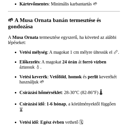
Kártevőmentes
: Minimális karbantartás 🌱
🌱
A Musa Ornata banán termesztése és
gondozása
A
Musa Ornata
termesztése egyszerű, ha követed az alábbi
lépéseket:
Vetési mélység
: A magokat 1 cm mélyre ültessük el 📏.
Előkezelés
: A magokat
24 órán
át
forró vízben
áztassuk 💧.
Vetési keverék
:
Vetőföld
,
homok
és
perlit
keverékét
használjuk 🌱
Csírázási hőmérséklet
: 28-30°C (82-86°F) 🌡️
Csírázási idő
:
1-6 hónap
, a körülményektől függően
⏳
Vetési idő
:
Egész évben
vethető 🗓️