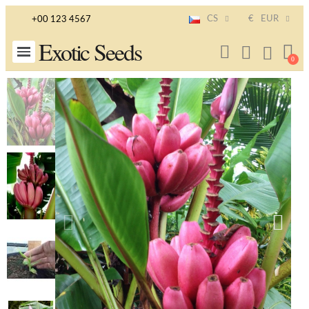
CS
€
EUR
+00 123 4567
Exotic Seeds