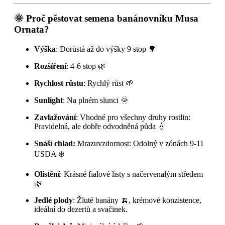
🌞
Proč pěstovat semena banánovníku Musa
Ornata?
Výška
: Dorůstá až do výšky 9 stop 🌳
Rozšíření
: 4-6 stop 🌿
Rychlost růstu
: Rychlý růst 🌱
Sunlight
: Na plném slunci 🌞
Zavlažování
: Vhodné pro všechny druhy rostlin:
Pravidelná, ale dobře odvodněná půda 💧
Snáší chlad:
Mrazuvzdornost: Odolný v zónách 9-11
USDA ❄️
Olistění
: Krásné fialové listy s načervenalým středem
🌿
Jedlé plody
: Žluté banány 🍌, krémové konzistence,
ideální do dezertů a svačinek.