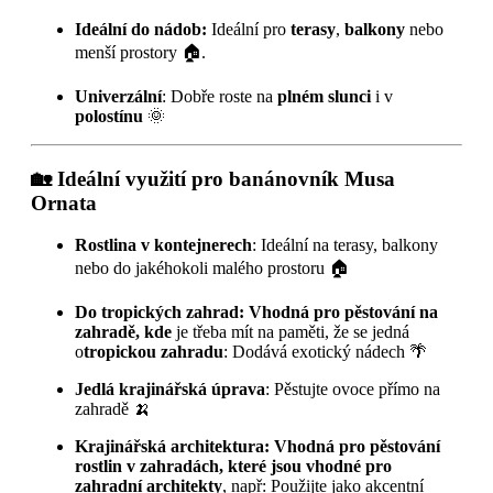
Ideální do nádob:
Ideální pro
terasy
,
balkony
nebo
menší prostory 🏠.
Univerzální
: Dobře roste na
plném slunci
i v
polostínu
🌞
🏡
Ideální využití pro banánovník Musa
Ornata
Rostlina v kontejnerech
: Ideální na terasy, balkony
nebo do jakéhokoli malého prostoru 🏠
Do tropických zahrad: Vhodná pro pěstování na
zahradě, kde
je třeba mít na paměti, že se jedná
o
tropickou zahradu
: Dodává exotický nádech 🌴
Jedlá krajinářská úprava
: Pěstujte ovoce přímo na
zahradě 🍌
Krajinářská architektura: Vhodná pro pěstování
rostlin v zahradách, které jsou vhodné pro
zahradní architekty
, např: Použijte jako akcentní