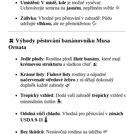
Umístění: V místě, kde
je možné vysévat:
Uchovávejte semena na
jasném
, nepřímém světle 🌞
Zálivka
: Vhodné pro pěstování v zahradě: Půdu
udržujte
vlhkou,
ale ne přemokřenou 💦
🍌
Výhody pěstování banánovníku Musa
Ornata
Jedlé plody
: Rostlina plodí
žluté banány
, které mají
krémovou strukturu
a sladkou chuť 🍌
Krásné listy
:
Fialové listy
rostliny a nápadné
načervenalé středové žebro
z ní dělají dokonalý
doplněk každé zahrady 🌿
Tropický vzhled
: Dodá vaší zahradě
tropický
vzhled s
minimálním úsilím 🏝️
Odolná vůči chladu
: Vhodná pro pěstování v
zónách
USDA 9-11
🌡️
Bez škůdců
: Nenáročná rostlina na údržbu 🌱