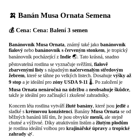
🍌 Banán Musa Ornata Semena
💰
Cena:
Cena: Balení 3 semen
Banánovník Musa Ornata
, známý také jako
banánovník
fialový
nebo
banánovník s červeným stonkem
, je tropický
banánovník pocházející z
Indie
🌏. Tato krásná, snadno
pěstovatelná rostlina se vyznačuje svěžími,
fialově
zbarvenými listy
s nápadným
načervenalým středovým
žebrem
, které se táhne po velkých listech. Dosahuje
výšky až
9 stop
a je ideální pro
zóny USDA 9-11
🌡️. Po založení je
Musa Ornata
nenáročná na údržbu
a
neobsahuje
škůdce
,
takže je ideální pro začínající i zkušené zahradníky.
Koncem léta rostlina vytváří
žluté banány
, které jsou
jedlé
a
sladké s
krémovou konzistencí
. Banány
Musa Ornata
se od
běžných banánů liší tím, že jsou obvykle
menší,
ale stejně
chutné a výživné. Díky atraktivním listům a
žlutým plodům
je rostlina ideální volbou pro
krajinářské úpravy
a
tropické
zahrady
🌿.