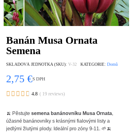
Banán Musa Ornata
Semena
SKLADOVÁ JEDNOTKA (SKU)
V-32
KATEGORIE
Domů
2,75 €
S DPH





4.8
( 19 reviews)
🍌 Pěstujte
semena banánovníku Musa Ornata
,
úžasné banánovníky s krásnými fialovými listy a
jedlými žlutými plody. Ideální pro zóny 9-11. 🌱🍌