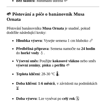
Bez škůdců
: Minimální údržba 🌱
🌱
Pěstování a péče o banánovník Musa
Ornata
Pěstování banánovníku
Musa Ornata
je snadné, pokud
dodržíte následující kroky:
Hloubka výsevu
: Vysejte semena 1 cm hluboko 📏
Předběžná příprava
: Semena namočte na
24 hodin
do
horké vody
💧.
Výsevní směs:
Použijte
kokosové vlákno
nebo směs
výsevní zeminy
,
písku
a
perlitu
🌱
Teplota klíčení
: 28-30 °C 🌡️.
Doba klíčení
:
1-6 měsíců
, v závislosti na podmínkách
⏳
Doba výsevu
: Lze vysévat po
celý rok
🗓️