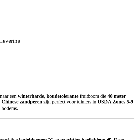
Levering
n naar een
winterharde
,
koudetolerante
fruitboom die
40 meter
.
Chinese zandperen
zijn perfect voor tuiniers in
USDA Zones 5-9
e bodems.
 prachtige
lentebloemen
🌸 en
prachtige herfstkleur
🍂. Deze