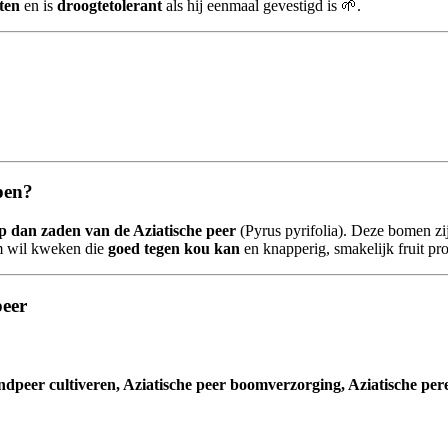
ten
en is
droogtetolerant
als hij eenmaal gevestigd is 🌱.
pen?
p dan zaden van de Aziatische peer
(Pyrus pyrifolia). Deze bomen zi
m wil kweken die
goed tegen kou kan
en knapperig, smakelijk fruit p
peer
andpeer cultiveren, Aziatische peer boomverzorging, Aziatische p