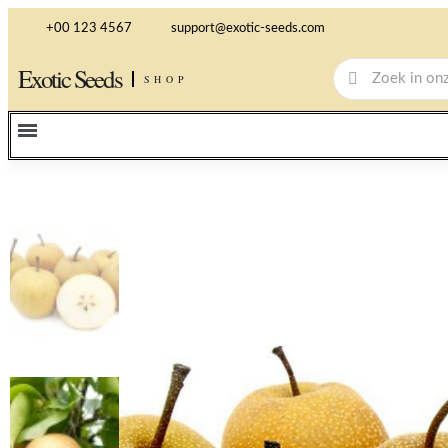
+00 123 4567
support@exotic-seeds.com
Exotic Seeds
SHOP