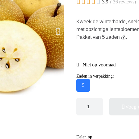





3.9
( 36 reviews)
Kweek de winterharde, snel
met opzichtige lentebloemen,
Pakket van 5 zaden 💰.
Niet op voorraad
Zaden in verpakking:
5
Voeg 
Delen op