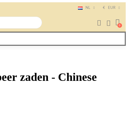
NL
€
EUR
peer zaden - Chinese