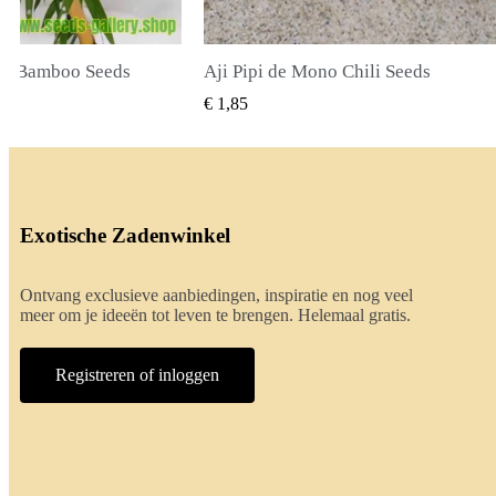
li Seeds
True Lavender Seeds
BEKIJKEN
SNEL BEKIJKEN
€ 2,00
Exotische Zadenwinkel
Ontvang exclusieve aanbiedingen, inspiratie en nog veel
meer om je ideeën tot leven te brengen. Helemaal gratis.
Registreren of inloggen