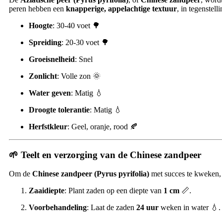
peren hebben een
knapperige, appelachtige textuur
, in tegenstel
Hoogte
: 30-40 voet 🌳
Spreiding
: 20-30 voet 🌳
Groeisnelheid
: Snel
Zonlicht
: Volle zon 🌞
Water geven
: Matig 💧
Droogte tolerantie
: Matig 💧
Herfstkleur
: Geel, oranje, rood 🍂
🌱
Teelt en verzorging van de Chinese zandpeer
Om de
Chinese zandpeer (Pyrus pyrifolia)
met succes te kweken,
Zaaidiepte
: Plant zaden op een diepte van
1 cm
📏.
Voorbehandeling
: Laat de zaden
24 uur
weken in water 💧.