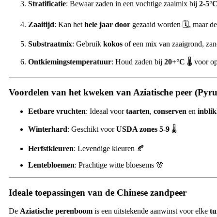
Stratificatie
: Bewaar zaden in een vochtige zaaimix bij
2-5°
Zaaitijd
: Kan het
hele jaar door
gezaaid worden 🗓️, maar de h
Substraatmix
: Gebruik
kokos
of een mix van zaaigrond, zand
Ontkiemingstemperatuur
: Houd zaden bij
20+°C
🌡️ voor o
Voordelen van het kweken van Aziatische peer (Pyrus
Eetbare vruchten
: Ideaal voor
taarten
,
conserven
en
inbli
Winterhard
: Geschikt voor
USDA zones 5-9
🌡️
Herfstkleuren
: Levendige kleuren 🍂
Lentebloemen
: Prachtige witte bloesems 🌸
Ideale toepassingen van de Chinese zandpeer
De
Aziatische perenboom
is een uitstekende aanwinst voor elke
tu