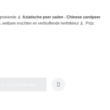
groeiende 🍐
Aziatische peer zaden - Chinese zandpeer
 eetbare vruchten en verbluffende herfstkleur 🍐. Prijs:
toe aan winkelwagen