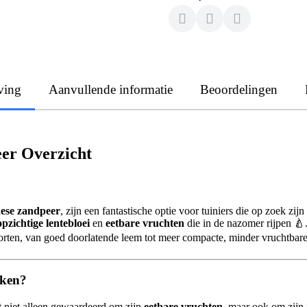
ving
Aanvullende informatie
Beoordelingen
eer Overzicht
ese zandpeer
, zijn een fantastische optie voor tuiniers die op zoek zij
opzichtige lentebloei
en
eetbare vruchten
die in de nazomer rijpen 🍐
orten, van goed doorlatende leem tot meer compacte, minder vruchtbar
eken?
t niet alleen gewaardeerd om zijn
eetbare vruchten
, maar ook om zijn