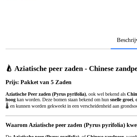
Beschrij
🍐
Aziatische peer zaden - Chinese zandp
Prijs
: Pakket van 5 Zaden
Aziatische Peer zaden (Pyrus pyrifolia)
, ook wel bekend als
Chin
hoog
kan worden. Deze bomen staan bekend om hun
snelle groei
,
🌡️ en kunnen worden gekweekt in een verscheidenheid aan grondso
Waarom Aziatische peer zaden (Pyrus pyrifolia) kw
De
Aziatische peer (Pyrus pyrifolia)
, of
Chinese zandpeer
, word