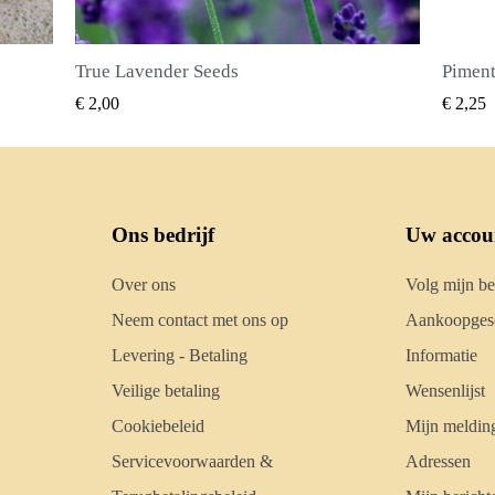
Piment Zaden (Pimenta dioica)
SNEL BEKIJKEN
€ 2,25
€ 2,50
Ons bedrijf
Uw accou
Over ons
Volg mijn be
Neem contact met ons op
Aankoopgesc
Levering - Betaling
Informatie
Veilige betaling
Wensenlijst
Cookiebeleid
Mijn meldin
Servicevoorwaarden &
Adressen