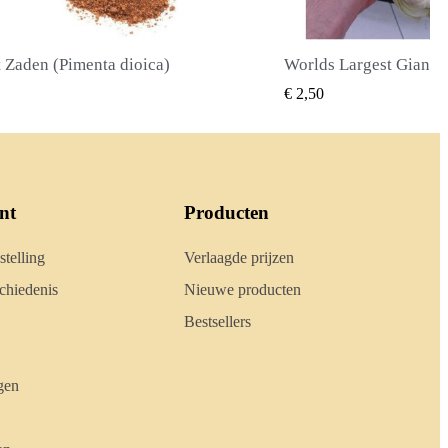
Worlds Largest Giant Corn Zaden Cuzco - Cusco
SNEL BEKIJKEN
SNEL BE
€ 2,40
nt
Producten
stelling
Verlaagde prijzen
hiedenis
Nieuwe producten
Bestsellers
gen