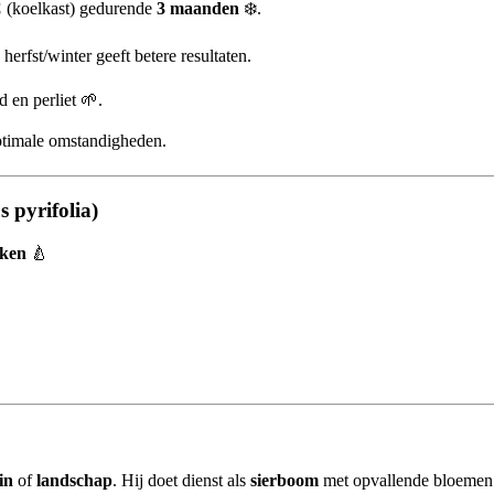
C
(koelkast) gedurende
3 maanden
❄️.
erfst/winter geeft betere resultaten.
 en perliet 🌱.
ptimale omstandigheden.
 pyrifolia)
kken
🍐
in
of
landschap
. Hij doet dienst als
sierboom
met opvallende bloemen 