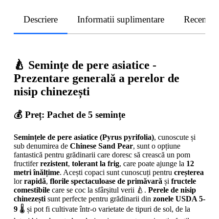
Descriere
Informatii suplimentare
Recenzii
🍐
Semințe de pere asiatice -
Prezentare generală a perelor de
nisip chinezești
💰 Preț
: Pachet de 5 semințe
Semințele de pere asiatice (Pyrus pyrifolia)
, cunoscute și
sub denumirea de
Chinese Sand Pear
, sunt o opțiune
fantastică pentru grădinarii care doresc să crească un pom
fructifer
rezistent
,
tolerant la frig
, care poate ajunge la
12
metri înălțime
. Acești copaci sunt cunoscuți pentru
creșterea
lor
rapidă
,
florile spectaculoase de primăvară
și
fructele
comestibile
care se coc la sfârșitul verii 🍐.
Perele de nisip
chinezești
sunt perfecte pentru grădinarii din
zonele USDA 5-
9
🌡️ și pot fi cultivate într-o varietate de tipuri de sol, de la