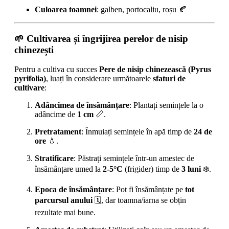
Culoarea toamnei
: galben, portocaliu, roșu 🍂
🌱
Cultivarea și îngrijirea perelor de nisip
chinezești
Pentru a cultiva cu succes
Pere de nisip chinezească (Pyrus
pyrifolia)
, luați în considerare următoarele
sfaturi de
cultivare
:
Adâncimea de însămânțare
: Plantați semințele la o
adâncime de
1 cm
📏.
Pretratament
: Înmuiați semințele în apă timp de
24 de
ore
💧.
Stratificare
: Păstrați semințele într-un amestec de
însămânțare umed la
2-5°C
(frigider) timp de
3 luni
❄️.
Epoca de însămânțare
: Pot fi însămânțate pe
tot
parcursul anului
🗓️, dar toamna/iarna se obțin
rezultate mai bune.