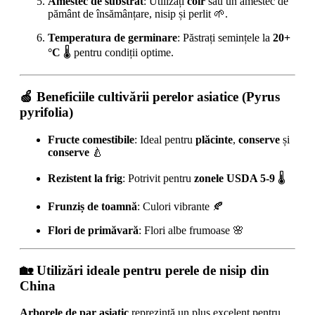
Amestec de substrat
: Utilizați
coir
sau un amestec de
pământ de însămânțare, nisip și perlit 🌱.
Temperatura de germinare
: Păstrați semințele la
20+
°C
🌡️ pentru condiții optime.
🍏
Beneficiile cultivării perelor asiatice (Pyrus
pyrifolia)
Fructe comestibile
: Ideal pentru
plăcinte
,
conserve
și
conserve
🍐
Rezistent la frig
: Potrivit pentru
zonele USDA 5-9
🌡️
Frunziș de toamnă
: Culori vibrante 🍂
Flori de primăvară
: Flori albe frumoase 🌸
🏡
Utilizări ideale pentru perele de nisip din
China
Arborele de par asiatic
reprezintă un plus excelent pentru