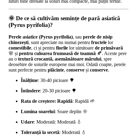
luturi bine drenate la soluri mai compacte, mai puțin fertile.
🌞
De ce să cultivăm semințe de pară asiatică
(Pyrus pyrifolia)?
Perele asiatice (Pyrus pyrifolia)
, sau
perele de nisip
chinezești
, sunt apreciate nu numai pentru
fructele
lor
comestibile
, ci și pentru
florile
lor uimitoare
de primăvară
🌸 și
pentru culoarea frumoasă de toamnă
🍂. Aceste pere
au o
textură crocantă, asemănătoare mărului
, spre
deosebire de soiurile europene mai moi. Odată coapte, perele
sunt perfecte pentru
plăcinte
,
conserve
și
conserve
.
Înălțime
: 30-40 picioare 🌳
Întindere
: 20-30 picioare 🌳
Rata de creștere: Rapidă
: Rapidă 🌱
Lumina soarelui
: Soare deplin 🌞
Udare
: Moderată: Moderată 💧
Toleranță la secetă
: Moderată 💧