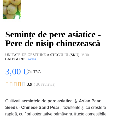
Semințe de pere asiatice -
Pere de nisip chinezească
UNITATE DE GESTIUNE A STOCULUI (SKU)
V-30
CATEGORIE
Acasa
3,00 €
Cu TVA





3.9
( 36 reviews)
Cultivați
semințele de pere asiatice
🍐
Asian Pear
Seeds - Chinese Sand Pear
, rezistente și cu creștere
rapidă, cu flori ostentative primăvara, fructe comestibile