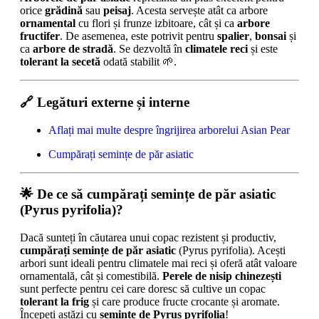
orice
grădină
sau
peisaj
. Acesta servește atât ca arbore
ornamental
cu flori și frunze izbitoare, cât și ca
arbore
fructifer
. De asemenea, este potrivit pentru
spalier
,
bonsai
și
ca
arbore de stradă
. Se dezvoltă în
climatele reci
și este
tolerant la secetă
odată stabilit 🌱.
🔗 Legături externe și interne
Aflați mai multe despre îngrijirea arborelui Asian Pear
Cumpărați semințe de păr asiatic
🌟
De ce să cumpărați semințe de păr asiatic
(Pyrus pyrifolia)?
Dacă sunteți în căutarea unui copac rezistent și productiv,
cumpărați semințe de păr asiatic
(Pyrus pyrifolia). Acești
arbori sunt ideali pentru climatele mai reci și oferă atât valoare
ornamentală, cât și comestibilă.
Perele de nisip chinezești
sunt perfecte pentru cei care doresc să cultive un copac
tolerant la frig
și care produce fructe crocante și aromate.
Începeți astăzi cu
semințe de Pyrus pyrifolia
!