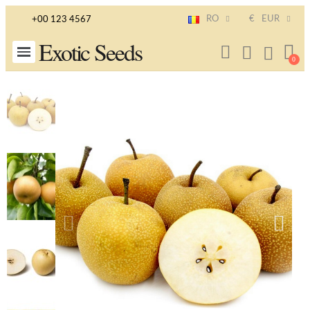
RO
€
EUR
+00 123 4567
Exotic Seeds