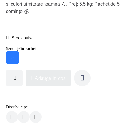
și culori uimitoare toamna 🍐. Preț: 5,5 kg: Pachet de 5
semințe 💰.
Stoc epuizat
Semințe în pachet:
5
Adauga in cos
Distribuie pe