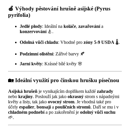
🍏
Výhody pěstování hrušně asijské (Pyrus
pyrifolia)
Jedlé plody
: Ideální na
koláče
,
zavařování
a
konzervování
🍐.
Odolná vůči chladu
: Vhodné pro
zóny 5-9 USDA
🌡️.
Podzimní olistění
: Zářivé barvy 🍂
Jarní květy
: Krásné bílé květy 🌸
🏡
Ideální využití pro čínskou hrušku písečnou
Asijská hrušeň
je vynikajícím doplňkem každé
zahrady
nebo
krajiny
. Poslouží jak jako
okrasný
strom s nápadnými
květy a listy, tak jako
ovocný strom
. Je vhodná také pro
účely
espalier
,
bonsají
a
pouličních stromů
. Daří se mu i v
chladném podnebí
a po zakořenění je
odolný vůči suchu
🌱.