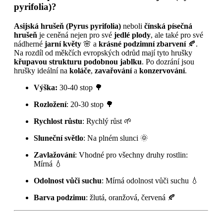
pyrifolia)?
Asijská hrušeň (Pyrus pyrifolia)
neboli
čínská písečná
hrušeň
je ceněná nejen pro své
jedlé plody
, ale také pro své
nádherné
jarní květy
🌸 a
krásné podzimní zbarvení
🍂.
Na rozdíl od měkčích evropských odrůd mají tyto hrušky
křupavou strukturu podobnou jablku
. Po dozrání jsou
hrušky ideální na
koláče
,
zavařování
a
konzervování
.
Výška:
30-40 stop 🌳
Rozložení
: 20-30 stop 🌳
Rychlost růstu
: Rychlý růst 🌱
Sluneční světlo
: Na plném slunci 🌞
Zavlažování
: Vhodné pro všechny druhy rostlin:
Mírná 💧
Odolnost vůči suchu
: Mírná odolnost vůči suchu 💧
Barva podzimu
: žlutá, oranžová, červená 🍂