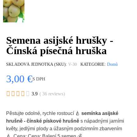
Semena asijské hrušky -
Čínská písečná hruška
SKLADOVÁ JEDNOTKA (SKU)
V-30
KATEGORIE
Domů
3,00 €
S DPH





3.9
( 36 reviews)
Pěstujte odolné, rychle rostoucí 🍐
semínka asijské
hrušně - čínské pískové hrušně
s nápadnými jarními
květy, jedlými plody a úžasným podzimním zbarvením
🍐. Cena: Cena: Balení 5 semen 💰.