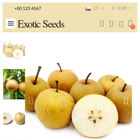
CS
€
EUR
+00 123 4567
Exotic Seeds