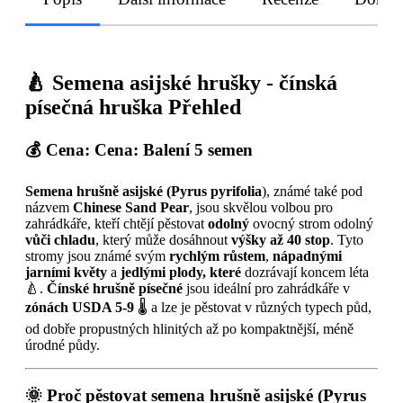
🍐
Semena asijské hrušky - čínská
písečná hruška Přehled
💰 Cena
: Cena: Balení 5 semen
Semena hrušně asijské (Pyrus pyrifolia
), známé také pod
názvem
Chinese Sand Pear
, jsou skvělou volbou pro
zahrádkáře, kteří chtějí pěstovat
odolný
ovocný strom odolný
vůči chladu
, který může dosáhnout
výšky až 40 stop
. Tyto
stromy jsou známé svým
rychlým růstem
,
nápadnými
jarními květy
a
jedlými plody, které
dozrávají koncem léta
🍐.
Čínské hrušně písečné
jsou ideální pro zahrádkáře v
zónách USDA 5-9
🌡️ a lze je pěstovat v různých typech půd,
od dobře propustných hlinitých až po kompaktnější, méně
úrodné půdy.
🌞
Proč pěstovat semena hrušně asijské (Pyrus