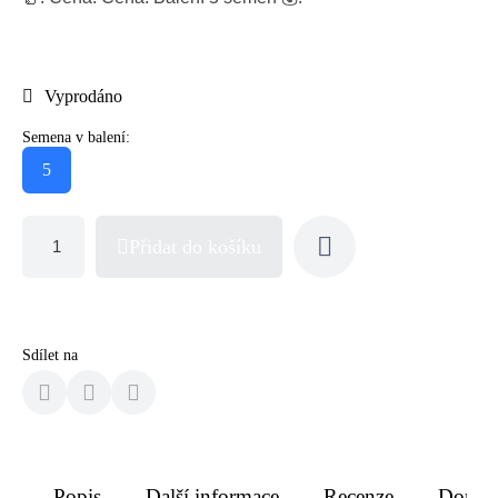
Vyprodáno
Semena v balení:
5
Přidat do košíku
Sdílet na
Popis
Další informace
Recenze
Doruče