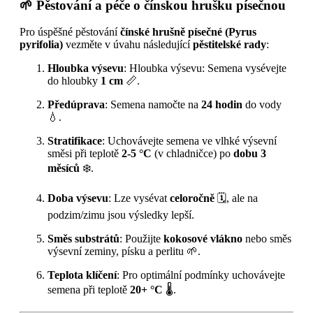
🌱
Pěstování a péče o čínskou hrušku písečnou
Pro úspěšné pěstování
čínské hrušně písečné (Pyrus
pyrifolia)
vezměte v úvahu následující
pěstitelské rady
:
Hloubka výsevu
: Hloubka výsevu: Semena vysévejte
do hloubky
1 cm
📏.
Předúprava
: Semena namočte na
24 hodin
do vody
💧.
Stratifikace
: Uchovávejte semena ve vlhké výsevní
směsi při teplotě
2-5 °C
(v chladničce) po
dobu 3
měsíců
❄️.
Doba výsevu
: Lze vysévat
celoročně
🗓️, ale na
podzim/zimu jsou výsledky lepší.
Směs substrátů
: Použijte
kokosové vlákno
nebo směs
výsevní zeminy, písku a perlitu 🌱.
Teplota klíčení
: Pro optimální podmínky uchovávejte
semena při teplotě
20+ °C
🌡️.