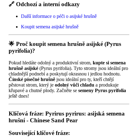
🔗
Odchozí a interní odkazy
Další informace o péči o asijské hrušně
Koupit semena asijské hrušně
🌟
Proč koupit semena hrušně asijské (Pyrus
pyrifolia)?
Pokud hledáte odolný a produktivní strom,
kupte si semena
hrušně asijské
(Pyrus pyrifolia). Tyto stromy jsou ideální pro
chladnější podnebí a poskytují okrasnou i jedlou hodnotu.
Čínské písečné hrušně
jsou ideální pro ty, kteří chtějí
pěstovat strom, který je
odolný vůči chladu
a produkuje
křupavé a chutné plody. Začněte se
semeny Pyrus pyrifolia
ještě dnes!
Klíčová fráze
:
Pyrirus pyrirus: asijská semena
hrušní - Chinese Sand Pear
Související klíčové fráze
: