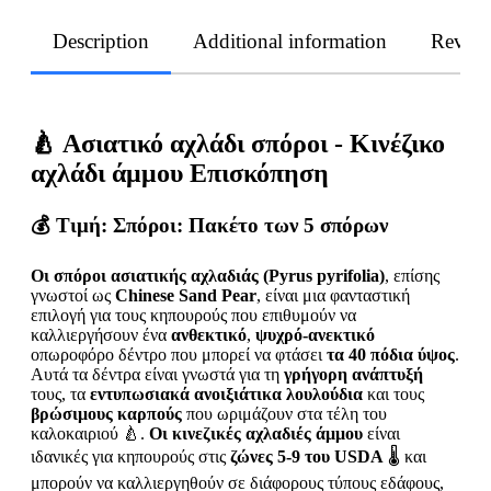
Description
Additional information
Revie
🍐
Ασιατικό αχλάδι σπόροι - Κινέζικο
αχλάδι άμμου Επισκόπηση
💰 Τιμή
: Σπόροι: Πακέτο των 5 σπόρων
Οι σπόροι ασιατικής αχλαδιάς (Pyrus pyrifolia)
, επίσης
γνωστοί ως
Chinese Sand Pear
, είναι μια φανταστική
επιλογή για τους κηπουρούς που επιθυμούν να
καλλιεργήσουν ένα
ανθεκτικό
,
ψυχρό-ανεκτικό
οπωροφόρο δέντρο που μπορεί να φτάσει
τα 40 πόδια ύψος
.
Αυτά τα δέντρα είναι γνωστά για τη
γρήγορη ανάπτυξή
τους, τα
εντυπωσιακά ανοιξιάτικα λουλούδια
και τους
βρώσιμους καρπούς
που ωριμάζουν στα τέλη του
καλοκαιριού 🍐.
Οι κινεζικές αχλαδιές άμμου
είναι
ιδανικές για κηπουρούς στις
ζώνες 5-9 του USDA
🌡️ και
μπορούν να καλλιεργηθούν σε διάφορους τύπους εδάφους,