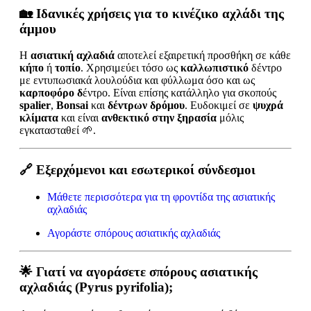
🏡
Ιδανικές χρήσεις για το κινέζικο αχλάδι της
άμμου
Η
ασιατική αχλαδιά
αποτελεί εξαιρετική προσθήκη σε κάθε
κήπο
ή
τοπίο
. Χρησιμεύει τόσο ως
καλλωπιστικό
δέντρο
με εντυπωσιακά λουλούδια και φύλλωμα όσο και ως
καρποφόρο δ
έντρο. Είναι επίσης κατάλληλο για σκοπούς
spalier
,
Bonsai
και
δέντρων δρόμου
. Ευδοκιμεί σε
ψυχρά
κλίματα
και είναι
ανθεκτικό στην ξηρασία
μόλις
εγκατασταθεί 🌱.
🔗 Εξερχόμενοι και εσωτερικοί σύνδεσμοι
Μάθετε περισσότερα για τη φροντίδα της ασιατικής
αχλαδιάς
Αγοράστε σπόρους ασιατικής αχλαδιάς
🌟
Γιατί να αγοράσετε σπόρους ασιατικής
αχλαδιάς (Pyrus pyrifolia);