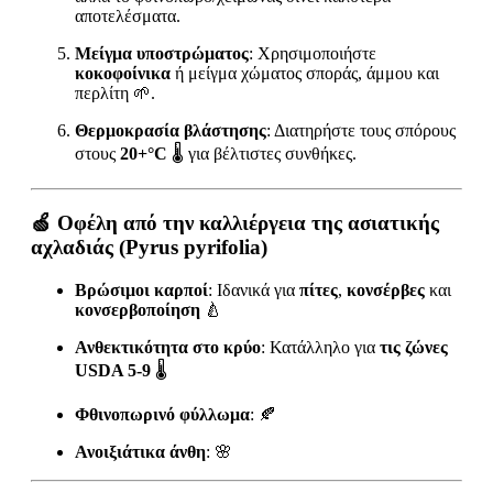
αποτελέσματα.
Μείγμα υποστρώματος
: Χρησιμοποιήστε
κοκοφοίνικα
ή μείγμα χώματος σποράς, άμμου και
περλίτη 🌱.
Θερμοκρασία βλάστησης
: Διατηρήστε τους σπόρους
στους
20+°C
🌡️ για βέλτιστες συνθήκες.
🍏
Οφέλη από την καλλιέργεια της ασιατικής
αχλαδιάς (Pyrus pyrifolia)
Βρώσιμοι καρποί
: Ιδανικά για
πίτες
,
κονσέρβες
και
κονσερβοποίηση
🍐
Ανθεκτικότητα στο κρύο
: Κατάλληλο για
τις ζώνες
USDA 5-9
🌡️
Φθινοπωρινό φύλλωμα
: 🍂
Ανοιξιάτικα άνθη
: 🌸