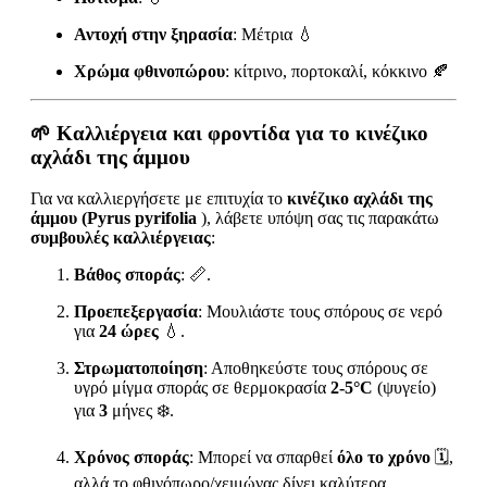
Αντοχή στην ξηρασία
: Μέτρια 💧
Χρώμα φθινοπώρου
: κίτρινο, πορτοκαλί, κόκκινο 🍂
🌱
Καλλιέργεια και φροντίδα για το κινέζικο
αχλάδι της άμμου
Για να καλλιεργήσετε με επιτυχία το
κινέζικο αχλάδι της
άμμου (Pyrus pyrifolia
), λάβετε υπόψη σας τις παρακάτω
συμβουλές καλλιέργειας
:
Βάθος σποράς
: 📏.
Προεπεξεργασία
: Μουλιάστε τους σπόρους σε νερό
για
24 ώρες
💧.
Στρωματοποίηση
: Αποθηκεύστε τους σπόρους σε
υγρό μίγμα σποράς σε θερμοκρασία
2-5°C
(ψυγείο)
για
3
μήνες ❄️.
Χρόνος σποράς
: Μπορεί να σπαρθεί
όλο το χρόνο
🗓️,
αλλά το φθινόπωρο/χειμώνας δίνει καλύτερα