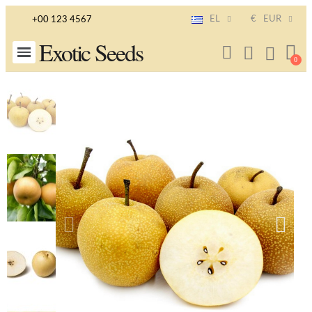
EL
€
EUR
+00 123 4567
Exotic Seeds