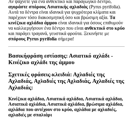
Αν ψάχνετε για ένα ανθεκτικό και παραγωγικό δέντρο,
αγοράστε σπόρους Ασιατικής αχλαδιάς
(Pyrus pyrifolia).
Αυτά τα δέντρα είναι ιδανικά για ψυχρότερα κλίματα και
παρέχουν τόσο διακοσμητική όσο και βρώσιμη αξία.
Τα
κινέζικα αχλάδια άμμου
είναι ιδανικά για όσους επιθυμούν
να καλλιεργήσουν ένα δέντρο που είναι
ανθεκτικό στο κρύο
και παράγει τραγανά, γευστικά φρούτα. Ξεκινήστε με
σπόρους Pyrus pyrifolia
σήμερα!
Βασική
φράση εστίασης
:
Ασιατικό αχλάδι -
Κινέζικο αχλάδι της άμμου
Σχετικές φράσεις-κλειδιά
: Αχλαδιές της
Αχλαδιάς, Αχλαδιές της Αχλαδιάς, Αχλαδιές της
Αχλαδιάς:
Κινέζικα αχλάδια, Ασιατικά αχλάδια, Ασιατικά αχλάδια,
Ασιατικά αχλάδια, Ασιατικά αχλάδια, βρώσιμα αχλάδια,
αχλάδια που αντέχουν στο κρύο, αχλάδια με αχλαδιές,
αχλαδιές με σπαλιάρι