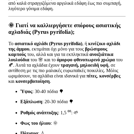
από καλά στραγγιζόμενα αργιλικά εδάφη έως πιο συμπαγή,
λιγότερο γόνιμα εδάφη.
🌞
Γιατί να καλλιεργήσετε σπόρους ασιατικής
αχλαδιάς (Pyrus pyrifolia);
Το
ασιατικό αχλάδι (Pyrus pyrifolia)
, ή
κινέζικο αχλάδι
της άμμου
, εκτιμάται όχι μόνο για τους
βρώσιμους
καρπούς
του, αλλά και για τα εκπληκτικά
ανοιξιάτικα
λουλούδια
του 🌸 και το
όμορφο φθινοπωρινό χρώμα
του
🍂. Αυτά τα αχλάδια έχουν
τραγανή, μηλοειδή υφή
, σε
αντίθεση με τις πιο μαλακές ευρωπαϊκές ποικιλίες. Μόλις
ωριμάσουν, τα αχλάδια είναι ιδανικά για
πίτες
,
κονσέρβες
και
κονσερβοποίηση
.
Ύψος
: 30-40 πόδια 🌳
Εξάπλωση
: 20-30 πόδια 🌳
Ρυθμός ανάπτυξης
: 1,5 ⁰⁰: 🌱
Φως του ήλιου
: 🌞
Πότισμα
: 💧