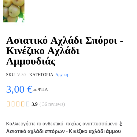
Ασιατικό Αχλάδι Σπόροι -
Κινέζικο Αχλάδι
Αμμουδιάς
SKU
V-30
ΚΑΤΗΓΟΡΊΑ
Αρχική
3,00 €
με ΦΠΑ





3.9
( 36 reviews)
Καλλιεργήστε το ανθεκτικό, ταχέως αναπτυσσόμενο 🍐
Ασιατικό αχλάδι σπόρων - Κινέζικο αχλάδι άμμου