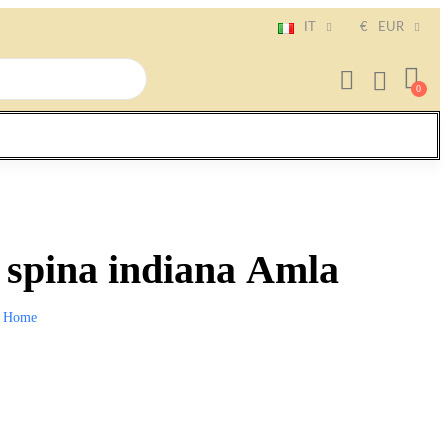
IT
€
EUR
 spina indiana Amla
Home