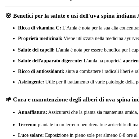
🌸 Benefici per la salute e usi dell'uva spina indiana
Ricca di vitamina C:
L'Amla è nota per la sua alta concentraz
Proprietà medicinali:
Viene utilizzata nella medicina ayurved
Salute dei capelli:
L'amla è nota per essere benefica per i capell
Salute dell'apparato digerente:
L'amla ha proprietà
aperien
Ricco di antiossidanti:
aiuta a combattere i radicali liberi e r
Astringente:
Utile per il trattamento di varie patologie della p
🌱 Cura e manutenzione degli alberi di uva spina i
Annaffiatura:
Assicurarsi che la pianta sia mantenuta umida, s
Terreno:
piantate in un terreno ben drenato e arricchito di ma
Luce solare:
Esposizione in pieno sole per almeno 6-8 ore al 