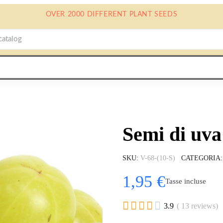
OVER 2000 DIFFERENT PLANT SEEDS
Semi di uva
SKU
V-68-(10-S)
CATEGORIA
1,95 €
Tasse incluse





3.9
( 13 reviews)