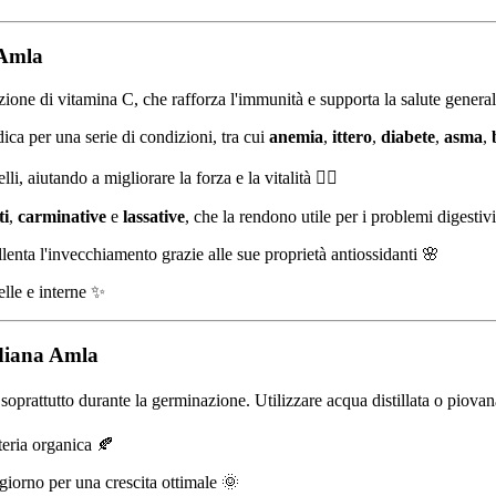
 Amla
ione di vitamina C, che rafforza l'immunità e supporta la salute genera
ica per una serie di condizioni, tra cui
anemia
,
ittero
,
diabete
,
asma
,
i, aiutando a migliorare la forza e la vitalità 💇‍♀️
ti
,
carminative
e
lassative
, che la rendono utile per i problemi digestiv
allenta l'invecchiamento grazie alle sue proprietà antiossidanti 🌸
elle e interne ✨
ndiana Amla
oprattutto durante la germinazione. Utilizzare acqua distillata o piovana
teria organica 🍂
giorno per una crescita ottimale 🌞