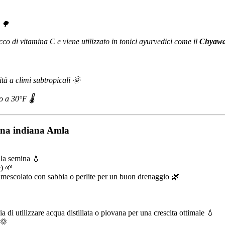
 🌳
co di vitamina C e viene utilizzato in tonici ayurvedici come il
Chyawa
tà a climi subtropicali 🌞
o a 30°F 🌡️
pina indiana Amla
lla semina 💧
e) 🌱
 mescolato con sabbia o perlite per un buon drenaggio 🌿
di utilizzare acqua distillata o piovana per una crescita ottimale 💧
 🌞