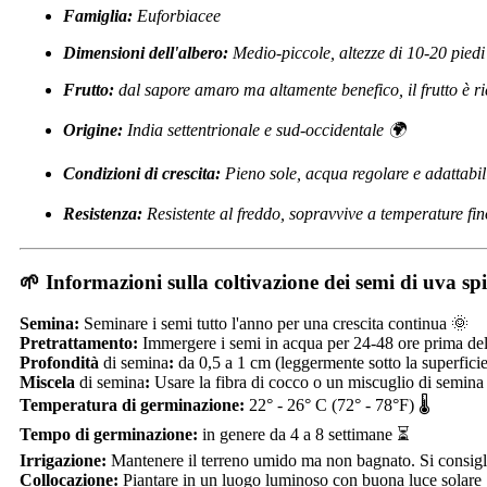
Famiglia:
Euforbiacee
Dimensioni dell'albero:
Medio-piccole, altezze di 10-20 piedi
Frutto:
dal sapore amaro ma altamente benefico, il frutto è ric
Origine:
India settentrionale e sud-occidentale 🌍
Condizioni di crescita:
Pieno sole, acqua regolare e adattabili
Resistenza:
Resistente al freddo, sopravvive a temperature fin
🌱 Informazioni sulla coltivazione dei semi di uva s
Semina:
Seminare i semi tutto l'anno per una crescita continua 🌞
Pretrattamento:
Immergere i semi in acqua per 24-48 ore prima de
Profondità
di semina
:
da 0,5 a 1 cm (leggermente sotto la superfici
Miscela
di semina
:
Usare la fibra di cocco o un miscuglio di semina
Temperatura di germinazione:
22° - 26° C (72° - 78°F) 🌡️
Tempo di germinazione:
in genere da 4 a 8 settimane ⏳
Irrigazione:
Mantenere il terreno umido ma non bagnato. Si consiglia 
Collocazione:
Piantare in un luogo luminoso con buona luce solare