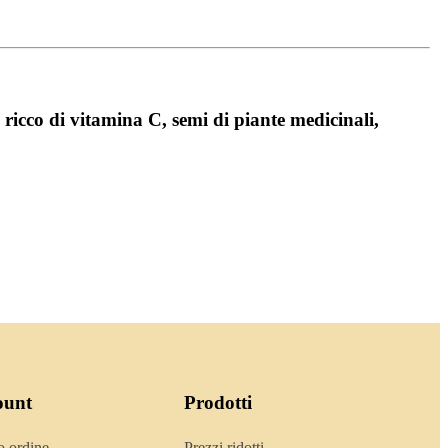
 ricco di vitamina C, semi di piante medicinali,
ount
Prodotti
o ordine
Prezzi ridotti