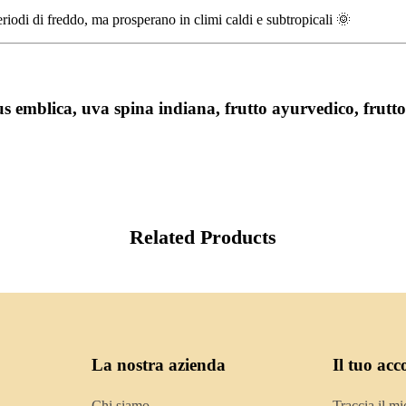
iodi di freddo, ma prosperano in climi caldi e subtropicali 🌞
s emblica, uva spina indiana, frutto ayurvedico, frutto
Related Products
La nostra azienda
Il tuo acc
Chi siamo
Traccia il mi