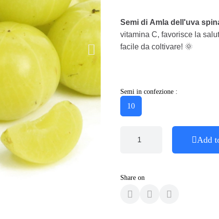
Semi di Amla dell'uva spin
vitamina C, favorisce la salu
facile da coltivare! 🌞
Semi in confezione :
10
Add t
Share on