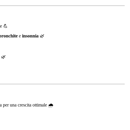
le 💪
bronchite
e
insonnia
🌿
i 🌿
 per una crescita ottimale 🌧️