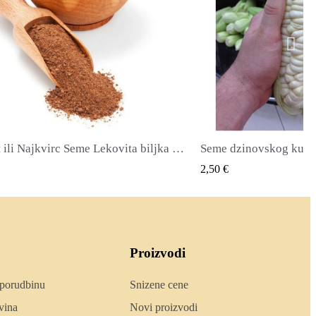
zinovskog kukuruza Cuzco - Cusco
QUICK VIEW
QUICK
2,40 €
Proizvodi
 porudbinu
Snizene cene
vina
Novi proizvodi