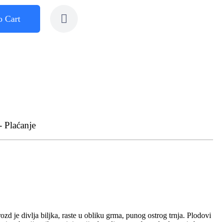
o Cart
- Plaćanje
zd je divlja biljka, raste u obliku grma, punog ostrog trnja. Plodovi