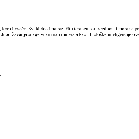
, kora i cveće. Svaki deo ima različitu terapeutsku vrednost i mora se 
radi održavanja snage vitamina i minerala kao i biološke inteligencije ov
.