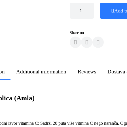
Add t
Share on
ion
Additional information
Reviews
Dostava 
lica (Amla)
rodni izvor vitamina C: Sadrži 20 puta više vitmina C nego naranča. Ogro