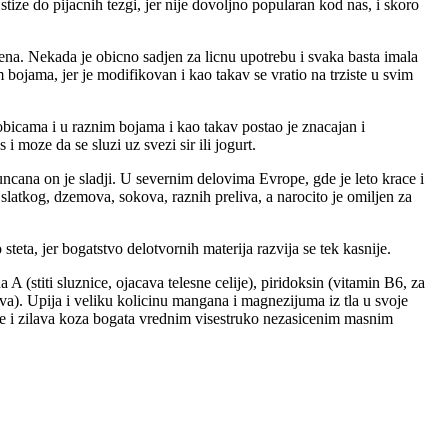
tize do pijacnih tezgi, jer nije dovoljno popularan kod nas, i skoro
ena. Nekada je obicno sadjen za licnu upotrebu i svaka basta imala
 bojama, jer je modifikovan i kao takav se vratio na trziste u svim
bicama i u raznim bojama i kao takav postao je znacajan i
i moze da se sluzi uz svezi sir ili jogurt.
suncana on je sladji. U severnim delovima Evrope, gde je leto krace i
e slatkog, dzemova, sokova, raznih preliva, a narocito je omiljen za
steta, jer bogatstvo delotvornih materija razvija se tek kasnije.
A (stiti sluznice, ojacava telesne celije), piridoksin (vitamin B6, za
va). Upija i veliku kolicinu mangana i magnezijuma iz tla u svoje
k je i zilava koza bogata vrednim visestruko nezasicenim masnim