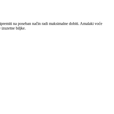
pripremiti na poseban način radi maksimalne dobiti. Amalaki voće
e izuzetne biljke.