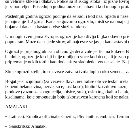
su velicine klikera i dlakavi. Potice sa Bliskog istoka i iz juzne Ev
je zaboravljen. Poslednjih godina moze se nabaviti kod mnogih proiz
Poslednjih godina ogrozd pocinje da se sadi i kod nas. Spada u nase
je najmanje 1-2 grma. Kada se govori o ogrozdu, misli se na onaj ciji
bojama i danas u bastama vise sluzi za ukras.
U mnogim zemljama Evrope, ogrozd je kao divlja biljka odavno prisu
popularan. Moze da se jede sirov, ali najcesce se javlja kao sastavni 
Ogrozd je prijatnog ukusa i obicno ga deca vole jer lici na klikere. 
hladnije, ogrozd je kiseliji i nije omiljeno voce kod dece, ali je zat
pripremanje nekih torti i kao dodatak za sladolede, vocne salate. 
Sto je ogrozd zreliji, to se cvrsce zatvara tvrda lupina oko semena, z
Bogat je silicijumom (za vezivna tkiva, neutralise otrove teskih metal
izmenu belancevina, nerve, srce, rast kose), biotin 9za zdravu kozu,
plodove (vazno za snagu celija, misice, srce), osim toga kaliju i ci
kiselinama, koje omogucuju boju iskoristivost karotena koji se nal
AMALAKI
• Latinski: Emblica officinalis Gaertn., Phyllanthus emblica, Termin
• Sanskritski: Amalaki