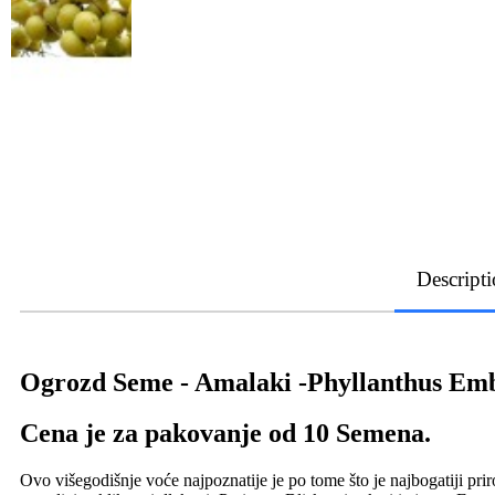
Descript
Ogrozd Seme - Amalaki -Phyllanthus Emb
Cena je za pakovanje od 10 Semena.
Ovo višegodišnje voće najpoznatije je po tome što je najbogatiji pri