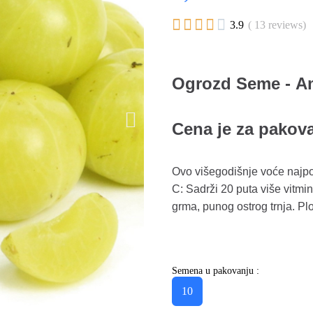





3.9
( 13 reviews)
Ogrozd Seme - Am
Cena je za pakov
Ovo višegodišnje voće najpozn
C: Sadrži 20 puta više vitmin
grma, punog ostrog trnja. Plo
Semena u pakovanju :
10