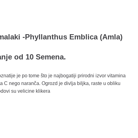
alaki -Phyllanthus Emblica (Amla)
anje od 10 Semena.
atije je po tome što je najbogatiji prirodni izvor vitamina
a C nego naranča. Ogrozd je divlja biljka, raste u obliku
dovi su velicine klikera