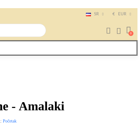
SR
€
EUR
e - Amalaki
A
Početak