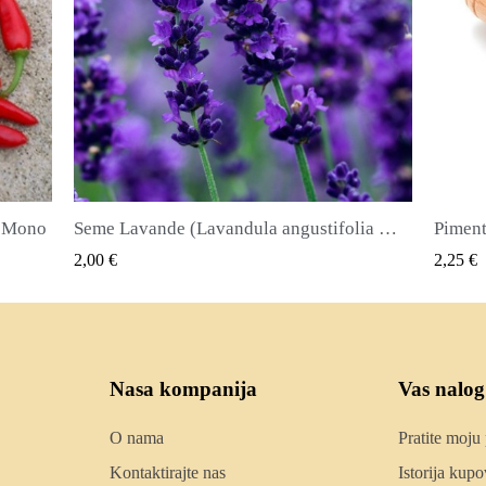
Seme Lavande (Lavandula angustifolia Mill)
Piment ili Najkvirc Seme Lekovita biljka i zacin
Seme d
QUICK VIEW
2,25 €
2,50 €
Nasa kompanija
Vas nalog
O nama
Pratite moju
Kontaktirajte nas
Istorija kupo