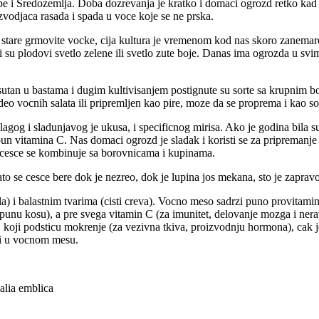
rope i Sredozemlja. Doba dozrevanja je kratko i domaci ogrozd retko kad s
vodjaca rasada i spada u voce koje se ne prska.
 stare grmovite vocke, cija kultura je vremenom kod nas skoro zanemar
 su plodovi svetlo zelene ili svetlo zute boje. Danas ima ogrozda u svim
tan u bastama i dugim kultivisanjem postignute su sorte sa krupnim bo
deo vocnih salata ili pripremljen kao pire, moze da se proprema i kao sos 
Blagog i sladunjavog je ukusa, i specificnog mirisa. Ako je godina bila 
o pun vitamina C. Nas domaci ogrozd je sladak i koristi se za pripremanj
Najcesce se kombinuje sa borovnicama i kupinama.
ato se cesce bere dok je nezreo, dok je lupina jos mekana, sto je zapravo 
a) i balastnim tvarima (cisti creva). Vocno meso sadrzi puno provitamina 
 punu kosu), a pre svega vitamin C (za imunitet, delovanje mozga i nera
nk, koji podsticu mokrenje (za vezivna tkiva, proizvodnju hormona), ca
azi u vocnom mesu.
alia emblica