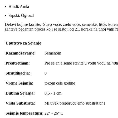
• Hindi: Amla
• Srpski: Ogrozd
Delovi koji se koriste: Suvo voće, zrelo voće, semenke, lišće, koren
zahteva pedantan proces koji se sastoji od 21. koraka na tihoj vatri 
Uputstvo za Sejanje
Razmnožavanje:
Semenom
Predtretman:
Pre sejanja seme stavite u vodu vodu na 48h
Stratifikacija:
0
Vreme Sejanja:
tokom cele godine
Dubina Sejanja:
0,5 - 1 cm
Vrsta Substrata:
Mi uvek preporucujemo substrat br.1
Sejanje temperatura:
22° - 26° C