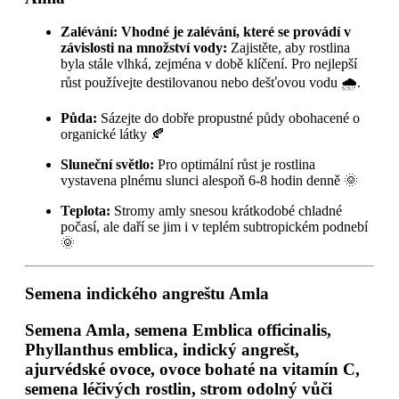
Zalévání: Vhodné je zalévání, které se provádí v
závislosti na množství vody:
Zajistěte, aby rostlina
byla stále vlhká, zejména v době klíčení. Pro nejlepší
růst používejte destilovanou nebo dešťovou vodu 🌧️.
Půda:
Sázejte do dobře propustné půdy obohacené o
organické látky 🍂
Sluneční světlo:
Pro optimální růst je rostlina
vystavena plnému slunci alespoň 6-8 hodin denně 🌞
Teplota:
Stromy amly snesou krátkodobé chladné
počasí, ale daří se jim i v teplém subtropickém podnebí
🌞
Semena indického angreštu Amla
Semena Amla, semena Emblica officinalis,
Phyllanthus emblica, indický angrešt,
ajurvédské ovoce, ovoce bohaté na vitamín C,
semena léčivých rostlin, strom odolný vůči