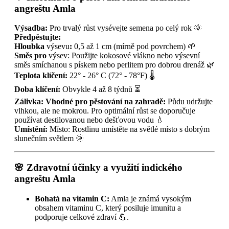
angreštu Amla
Výsadba:
Pro trvalý růst vysévejte semena po celý rok 🌞
Předpěstujte:
Hloubka
výsevu
:
0,5 až 1 cm (mírně pod povrchem) 🌱
Směs pro
výsev: Použijte kokosové vlákno nebo výsevní
směs smíchanou s pískem nebo perlitem pro dobrou drenáž 🌿
Teplota klíčení:
22° - 26° C (72° - 78°F) 🌡️
Doba klíčení:
Obvykle 4 až 8 týdnů ⏳
Zálivka: Vhodné pro pěstování na zahradě:
Půdu udržujte
vlhkou, ale ne mokrou. Pro optimální růst se doporučuje
používat destilovanou nebo dešťovou vodu 💧
Umístění:
Místo: Rostlinu umístěte na světlé místo s dobrým
slunečním světlem 🌞
🌸 Zdravotní účinky a využití indického
angreštu Amla
Bohatá na vitamin C:
Amla je známá vysokým
obsahem vitaminu C, který posiluje imunitu a
podporuje celkové zdraví 💪.