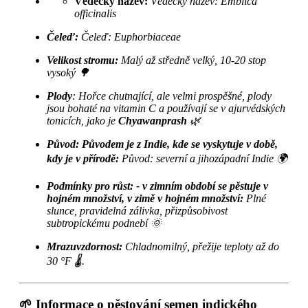
Vědecký název:
Vědecký název: Emblica
officinalis
Čeleď:
Čeleď: Euphorbiaceae
Velikost stromu:
Malý až středně velký, 10-20 stop
vysoký 🌳
Plody
: Hořce chutnající, ale velmi prospěšné, plody
jsou bohaté na vitamin C a používají se v ajurvédských
tonicích, jako je
Chyawanprash
🌿
Původ: Původem je z Indie, kde se vyskytuje v době,
kdy je v přírodě:
Původ: severní a jihozápadní Indie 🌍
Podmínky pro růst: - v zimním období se pěstuje v
hojném množství, v zimě v hojném množství:
Plné
slunce, pravidelná zálivka, přizpůsobivost
subtropickému podnebí 🌞
Mrazuvzdornost:
Chladnomilný, přežije teploty až do
30 °F 🌡️.
🌱 Informace o pěstování semen indického