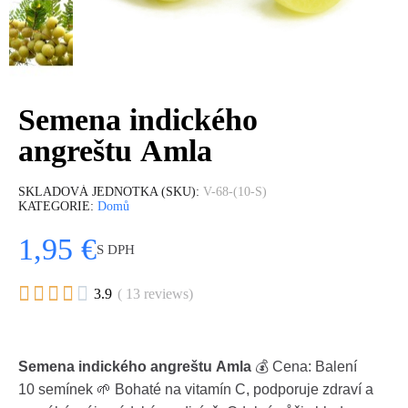
Semena indického
angreštu Amla
SKLADOVÁ JEDNOTKA (SKU)
V-68-(10-S)
KATEGORIE
Domů
1,95 €
S DPH





3.9
( 13 reviews)
Semena indického angreštu Amla
💰 Cena: Balení
10 semínek 🌱 Bohaté na vitamín C, podporuje zdraví a