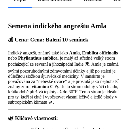
Semena indického angreštu Amla
💰
Cena:
Cena: Balení 10 semínek
Indický angrešt, známý také jako
Amla
,
Emblica officinalis
nebo
Phyllanthus emblica
, je malý až středně velký strom
pocházející ze severní a jihozápadní Indie 🌍. Amla je známá
svými pozoruhodnými zdravotními účinky a již po staletí je
důležitou složkou ájurvédské medicíny. V sanskrtu je
považována za "nebeské ovoce" a je proslulá jako nejbohatší
známý zdroj
vitaminu C
💪. Je to strom odolný vůči chladu,
krátkodobě přežívá teploty až do 30°F. Tento strom je ideální
pro ty, kteří si chtějí vypěstovat vlastní léčivé a jedlé plody v
subtropickém klimatu 🌿.
🌿 Klíčové vlastnosti: