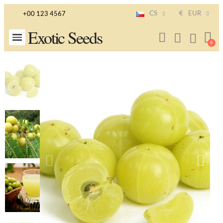
CS
€
EUR
+00 123 4567
Exotic Seeds