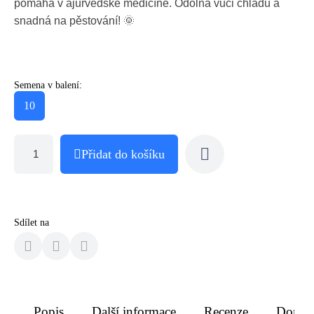
pomáhá v ájurvédské medicíně. Odolná vůči chladu a
snadná na pěstování! 🌞
Semena v balení:
10
Přidat do košíku
Sdílet na
Popis
Další informace
Recenze
Doruče