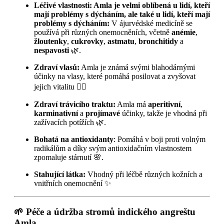
Léčivé vlastnosti: Amla je velmi oblíbená u lidí, kteří
mají problémy s dýcháním, ale také u lidí, kteří mají
problémy s dýcháním:
V ájurvédské medicíně se
používá při různých onemocněních, včetně
anémie
,
žloutenky
,
cukrovky
,
astmatu
,
bronchitidy
a
nespavosti
🌿.
Zdraví vlasů:
Amla je známá svými blahodárnými
účinky na vlasy, které pomáhá posilovat a zvyšovat
jejich vitalitu 💇‍♀️
Zdraví trávicího traktu:
Amla má
aperitivní
,
karminativní
a
projímavé
účinky, takže je vhodná při
zažívacích potížích 🌿.
Bohatá na antioxidanty
: Pomáhá v boji proti volným
radikálům a díky svým antioxidačním vlastnostem
zpomaluje stárnutí 🌸.
Stahující látka:
Vhodný při léčbě různých kožních a
vnitřních onemocnění ✨
🌱 Péče a údržba stromů indického angreštu
Amla