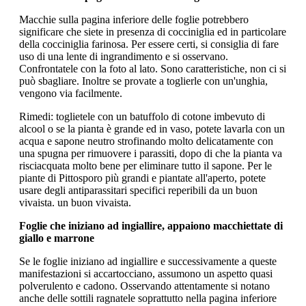
Macchie sulla pagina inferiore delle foglie potrebbero
significare che siete in presenza di cocciniglia ed in particolare
della cocciniglia farinosa. Per essere certi, si consiglia di fare
uso di una lente di ingrandimento e si osservano.
Confrontatele con la foto al lato. Sono caratteristiche, non ci si
può sbagliare. Inoltre se provate a toglierle con un'unghia,
vengono via facilmente.
Rimedi: toglietele con un batuffolo di cotone imbevuto di
alcool o se la pianta è grande ed in vaso, potete lavarla con un
acqua e sapone neutro strofinando molto delicatamente con
una spugna per rimuovere i parassiti, dopo di che la pianta va
risciacquata molto bene per eliminare tutto il sapone. Per le
piante di Pittosporo più grandi e piantate all'aperto, potete
usare degli antiparassitari specifici reperibili da un buon
vivaista. un buon vivaista.
Foglie che iniziano ad ingiallire, appaiono macchiettate di
giallo e marrone
Se le foglie iniziano ad ingiallire e successivamente a queste
manifestazioni si accartocciano, assumono un aspetto quasi
polverulento e cadono. Osservando attentamente si notano
anche delle sottili ragnatele soprattutto nella pagina inferiore