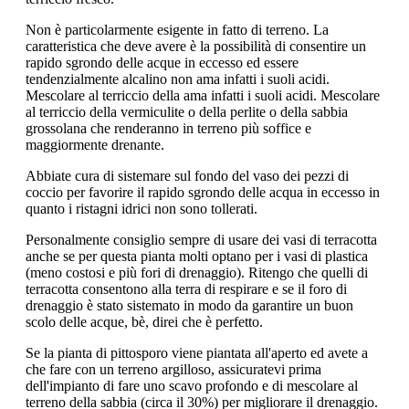
Non è particolarmente esigente in fatto di terreno. La
caratteristica che deve avere è la possibilità di consentire un
rapido sgrondo delle acque in eccesso ed essere
tendenzialmente alcalino non ama infatti i suoli acidi.
Mescolare al terriccio della ama infatti i suoli acidi. Mescolare
al terriccio della vermiculite o della perlite o della sabbia
grossolana che renderanno in terreno più soffice e
maggiormente drenante.
Abbiate cura di sistemare sul fondo del vaso dei pezzi di
coccio per favorire il rapido sgrondo delle acqua in eccesso in
quanto i ristagni idrici non sono tollerati.
Personalmente consiglio sempre di usare dei vasi di terracotta
anche se per questa pianta molti optano per i vasi di plastica
(meno costosi e più fori di drenaggio). Ritengo che quelli di
terracotta consentono alla terra di respirare e se il foro di
drenaggio è stato sistemato in modo da garantire un buon
scolo delle acque, bè, direi che è perfetto.
Se la pianta di pittosporo viene piantata all'aperto ed avete a
che fare con un terreno argilloso, assicuratevi prima
dell'impianto di fare uno scavo profondo e di mescolare al
terreno della sabbia (circa il 30%) per migliorare il drenaggio.