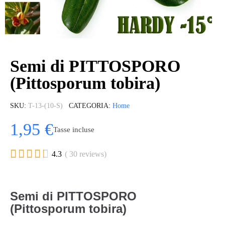
Semi di PITTOSPORO
(Pittosporum tobira)
SKU
T-13-(10-S)
CATEGORIA
Home
1,95 €
Tasse incluse





4.3
( 30 reviews)
Semi di PITTOSPORO
(Pittosporum tobira)