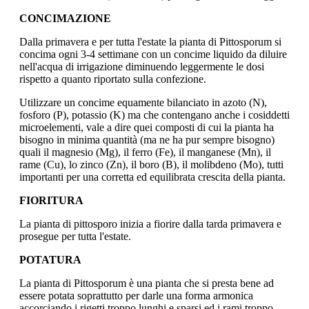
CONCIMAZIONE
Dalla primavera e per tutta l'estate la pianta di Pittosporum si
concima ogni 3-4 settimane con un concime liquido da diluire
nell'acqua di irrigazione diminuendo leggermente le dosi
rispetto a quanto riportato sulla confezione.
Utilizzare un concime equamente bilanciato in azoto (N),
fosforo (P), potassio (K) ma che contengano anche i cosiddetti
microelementi, vale a dire quei composti di cui la pianta ha
bisogno in minima quantità (ma ne ha pur sempre bisogno)
quali il magnesio (Mg), il ferro (Fe), il manganese (Mn), il
rame (Cu), lo zinco (Zn), il boro (B), il molibdeno (Mo), tutti
importanti per una corretta ed equilibrata crescita della pianta.
FIORITURA
La pianta di pittosporo inizia a fiorire dalla tarda primavera e
prosegue per tutta l'estate.
POTATURA
La pianta di Pittosporum è una pianta che si presta bene ad
essere potata soprattutto per darle una forma armonica
accorciando i rigetti troppo lunghi e sparsi ed i rami troppo