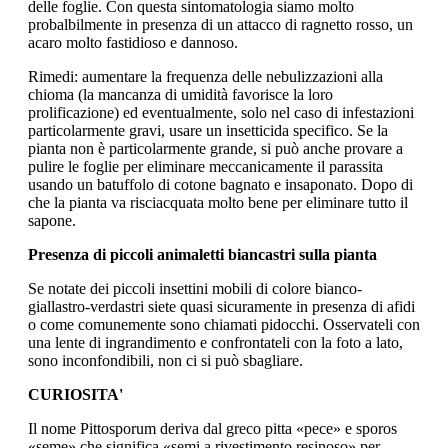
delle foglie. Con questa sintomatologia siamo molto
probalbilmente in presenza di un attacco di ragnetto rosso, un
acaro molto fastidioso e dannoso.
Rimedi: aumentare la frequenza delle nebulizzazioni alla
chioma (la mancanza di umidità favorisce la loro
prolificazione) ed eventualmente, solo nel caso di infestazioni
particolarmente gravi, usare un insetticida specifico. Se la
pianta non è particolarmente grande, si può anche provare a
pulire le foglie per eliminare meccanicamente il parassita
usando un batuffolo di cotone bagnato e insaponato. Dopo di
che la pianta va risciacquata molto bene per eliminare tutto il
sapone.
Presenza di piccoli animaletti biancastri sulla pianta
Se notate dei piccoli insettini mobili di colore bianco-
giallastro-verdastri siete quasi sicuramente in presenza di afidi
o come comunemente sono chiamati pidocchi. Osservateli con
una lente di ingrandimento e confrontateli con la foto a lato,
sono inconfondibili, non ci si può sbagliare.
CURIOSITA'
Il nome Pittosporum deriva dal greco pitta «pece» e sporos
«seme» che significa «semi a rivestimento resinoso» per