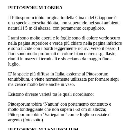
PITTOSPORUM TOBIRA
Il Pittosporum tobira originario della Cina e del Giappone è
una specie a crescita ridotta, non superando nei suoi ambienti
naturali i 5 m di altezza, con portamento cespuglioso.
I rami sono molto aperti e le foglie sono di colore verde scuro
nella pagina superiore e verde più chiaro nella pagina inferiore
e sono lucide con i bordi leggermente ricurvi verso il basso. I
fiori sono molto profumati di colore bianco crema-giallastri,
riuniti in mazzetti terminali e sbocciamo da maggio fino a
luglio.
E' la specie più diffusa in Italia, assieme al Pittosporum
tenuifolium, e viene normalmente utilizzata per formare siepi
ma cresce molto bene anche in vaso.
Esistono diverse varietà tra le quali ricordiamo:
Pittosporum tobira ‘Nanum’ con portamento contenuto e
molto tondeggiante che non supera i 60 cm di altezza;
Pittosporum tobira ‘Variegatum’ con le foglie screziate d'
argento (foto sotto).
PITTOSPORUM TENUIFOLIUM