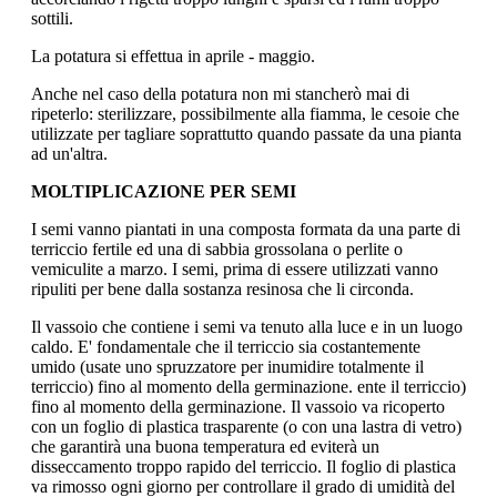
sottili.
La potatura si effettua in aprile - maggio.
Anche nel caso della potatura non mi stancherò mai di
ripeterlo: sterilizzare, possibilmente alla fiamma, le cesoie che
utilizzate per tagliare soprattutto quando passate da una pianta
ad un'altra.
MOLTIPLICAZIONE PER SEMI
I semi vanno piantati in una composta formata da una parte di
terriccio fertile ed una di sabbia grossolana o perlite o
vemiculite a marzo. I semi, prima di essere utilizzati vanno
ripuliti per bene dalla sostanza resinosa che li circonda.
Il vassoio che contiene i semi va tenuto alla luce e in un luogo
caldo. E' fondamentale che il terriccio sia costantemente
umido (usate uno spruzzatore per inumidire totalmente il
terriccio) fino al momento della germinazione. ente il terriccio)
fino al momento della germinazione. Il vassoio va ricoperto
con un foglio di plastica trasparente (o con una lastra di vetro)
che garantirà una buona temperatura ed eviterà un
disseccamento troppo rapido del terriccio. Il foglio di plastica
va rimosso ogni giorno per controllare il grado di umidità del