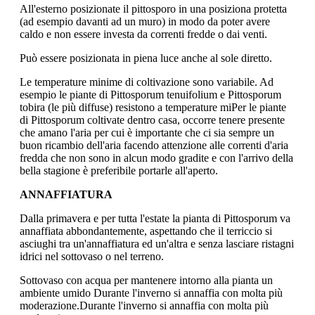
All'esterno posizionate il pittosporo in una posiziona protetta
(ad esempio davanti ad un muro) in modo da poter avere
caldo e non essere investa da correnti fredde o dai venti.
Può essere posizionata in piena luce anche al sole diretto.
Le temperature minime di coltivazione sono variabile. Ad
esempio le piante di Pittosporum tenuifolium e Pittosporum
tobira (le più diffuse) resistono a temperature miPer le piante
di Pittosporum coltivate dentro casa, occorre tenere presente
che amano l'aria per cui è importante che ci sia sempre un
buon ricambio dell'aria facendo attenzione alle correnti d'aria
fredda che non sono in alcun modo gradite e con l'arrivo della
bella stagione è preferibile portarle all'aperto.
ANNAFFIATURA
Dalla primavera e per tutta l'estate la pianta di Pittosporum va
annaffiata abbondantemente, aspettando che il terriccio si
asciughi tra un'annaffiatura ed un'altra e senza lasciare ristagni
idrici nel sottovaso o nel terreno.
Sottovaso con acqua per mantenere intorno alla pianta un
ambiente umido Durante l'inverno si annaffia con molta più
moderazione.Durante l'inverno si annaffia con molta più