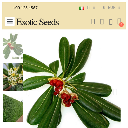
IT
€
EUR
+00 123 4567
Exotic Seeds