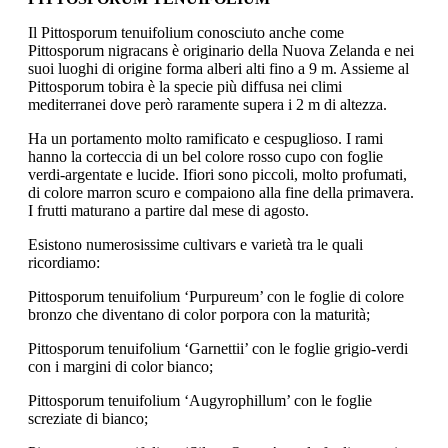
Il Pittosporum tenuifolium conosciuto anche come
Pittosporum nigracans è originario della Nuova Zelanda e nei
suoi luoghi di origine forma alberi alti fino a 9 m. Assieme al
Pittosporum tobira è la specie più diffusa nei climi
mediterranei dove però raramente supera i 2 m di altezza.
Ha un portamento molto ramificato e cespuglioso. I rami
hanno la corteccia di un bel colore rosso cupo con foglie
verdi-argentate e lucide. Ifiori sono piccoli, molto profumati,
di colore marron scuro e compaiono alla fine della primavera.
I frutti maturano a partire dal mese di agosto.
Esistono numerosissime cultivars e varietà tra le quali
ricordiamo:
Pittosporum tenuifolium ‘Purpureum’ con le foglie di colore
bronzo che diventano di color porpora con la maturità;
Pittosporum tenuifolium ‘Garnettii’ con le foglie grigio-verdi
con i margini di color bianco;
Pittosporum tenuifolium ‘Augyrophillum’ con le foglie
screziate di bianco;