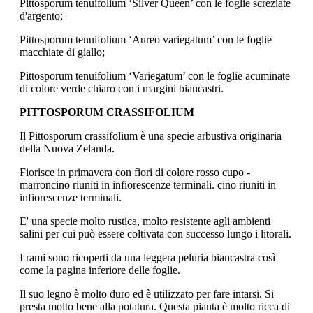
Pittosporum tenuifolium ‘Silver Queen’ con le foglie screziate
d'argento;
Pittosporum tenuifolium ‘Aureo variegatum’ con le foglie
macchiate di giallo;
Pittosporum tenuifolium ‘Variegatum’ con le foglie acuminate
di colore verde chiaro con i margini biancastri.
PITTOSPORUM CRASSIFOLIUM
Il Pittosporum crassifolium è una specie arbustiva originaria
della Nuova Zelanda.
Fiorisce in primavera con fiori di colore rosso cupo -
marroncino riuniti in infiorescenze terminali. cino riuniti in
infiorescenze terminali.
E' una specie molto rustica, molto resistente agli ambienti
salini per cui può essere coltivata con successo lungo i litorali.
I rami sono ricoperti da una leggera peluria biancastra così
come la pagina inferiore delle foglie.
Il suo legno è molto duro ed è utilizzato per fare intarsi. Si
presta molto bene alla potatura. Questa pianta è molto ricca di