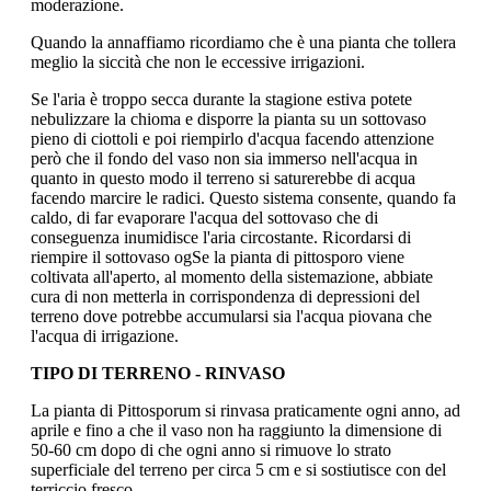
moderazione.
Quando la annaffiamo ricordiamo che è una pianta che tollera
meglio la siccità che non le eccessive irrigazioni.
Se l'aria è troppo secca durante la stagione estiva potete
nebulizzare la chioma e disporre la pianta su un sottovaso
pieno di ciottoli e poi riempirlo d'acqua facendo attenzione
però che il fondo del vaso non sia immerso nell'acqua in
quanto in questo modo il terreno si saturerebbe di acqua
facendo marcire le radici. Questo sistema consente, quando fa
caldo, di far evaporare l'acqua del sottovaso che di
conseguenza inumidisce l'aria circostante. Ricordarsi di
riempire il sottovaso ogSe la pianta di pittosporo viene
coltivata all'aperto, al momento della sistemazione, abbiate
cura di non metterla in corrispondenza di depressioni del
terreno dove potrebbe accumularsi sia l'acqua piovana che
l'acqua di irrigazione.
TIPO DI TERRENO - RINVASO
La pianta di Pittosporum si rinvasa praticamente ogni anno, ad
aprile e fino a che il vaso non ha raggiunto la dimensione di
50-60 cm dopo di che ogni anno si rimuove lo strato
superficiale del terreno per circa 5 cm e si sostiutisce con del
terriccio fresco.