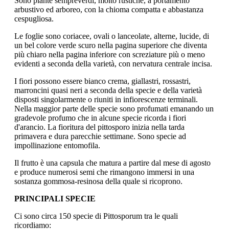
Sono piante sempreverdi, molto rustiche, a portamento
arbustivo ed arboreo, con la chioma compatta e abbastanza
cespugliosa.
Le foglie sono coriacee, ovali o lanceolate, alterne, lucide, di
un bel colore verde scuro nella pagina superiore che diventa
più chiaro nella pagina inferiore con screziature più o meno
evidenti a seconda della varietà, con nervatura centrale incisa.
I fiori possono essere bianco crema, giallastri, rossastri,
marroncini quasi neri a seconda della specie e della varietà
disposti singolarmente o riuniti in infiorescenze terminali.
Nella maggior parte delle specie sono profumati emanando un
gradevole profumo che in alcune specie ricorda i fiori
d'arancio. La fioritura del pittosporo inizia nella tarda
primavera e dura parecchie settimane. Sono specie ad
impollinazione entomofila.
Il frutto è una capsula che matura a partire dal mese di agosto
e produce numerosi semi che rimangono immersi in una
sostanza gommosa-resinosa della quale si ricoprono.
PRINCIPALI SPECIE
Ci sono circa 150 specie di Pittosporum tra le quali
ricordiamo: