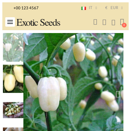
IT
€
EUR
+00 123 4567
Exotic Seeds