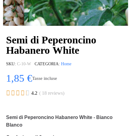
Semi di Peperoncino
Habanero White
SKU
C-10-W
CATEGORIA
Home
1,85 €
Tasse incluse





4.2
( 18 reviews)
Semi di Peperoncino Habanero White - Bianco
Blanco