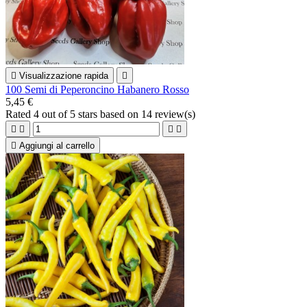

Visualizzazione rapida

100 Semi di Peperoncino Habanero Rosso
5,45 €
Rated
4
out of 5 stars based on
14
review(s)





Aggiungi al carrello