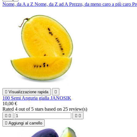
Nome, da A a Z
Nome, da Z ad A
Prezzo, da meno caro a più caro
Pr

Visualizzazione rapida

100 Semi Anguria gialla JANOSIK
10,00 €
Rated
4
out of 5 stars based on
25
review(s)





Aggiungi al carrello