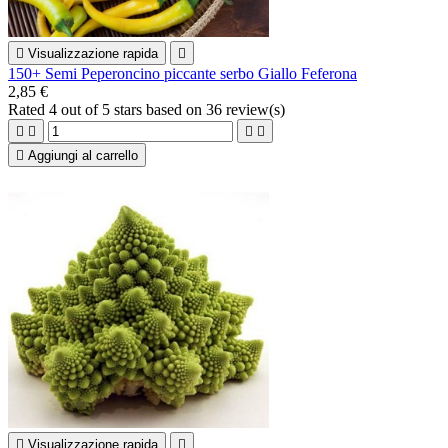

Visualizzazione rapida

150+ Semi Peperoncino piccante serbo Giallo Feferona
2,85 €
Rated
4
out of 5 stars based on
36
review(s)





Aggiungi al carrello

Visualizzazione rapida
