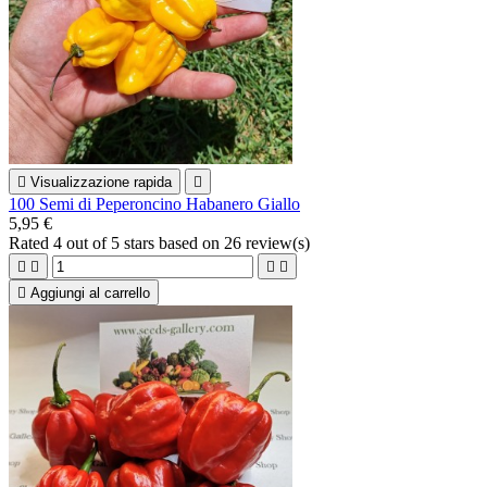

Visualizzazione rapida

100 Semi di Peperoncino Habanero Giallo
5,95 €
Rated
4
out of 5 stars based on
26
review(s)





Aggiungi al carrello