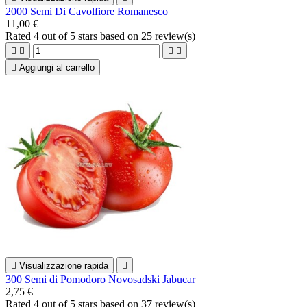
2000 Semi Di Cavolfiore Romanesco
11,00 €
Rated
4
out of 5 stars based on
25
review(s)





Aggiungi al carrello

Visualizzazione rapida

300 Semi di Pomodoro Novosadski Jabucar
2,75 €
Rated
4
out of 5 stars based on
37
review(s)