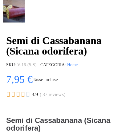
Semi di Cassabanana
(Sicana odorifera)
SKU
V-16-(5-S)
CATEGORIA
Home
7,95 €
Tasse incluse





3.9
( 37 reviews)
Semi di Cassabanana (Sicana
odorifera)