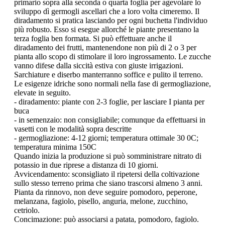
primario sopra alla seconda o quarta foglia per agevolare lo
sviluppo dì germogli ascellari che a loro volta cimeremo. Il
diradamento si pratica lasciando per ogni buchetta l'individuo
più robusto. Esso si esegue allorché le piante presentano la
terza foglia ben formata. Si può effettuare anche il
diradamento dei frutti, mantenendone non più di 2 o 3 per
pianta allo scopo di stimolare il loro ingrossamento. Le zucche
vanno difese dalla siccità estiva con giuste irrigazioni.
Sarchiature e diserbo manterranno soffice e pulito il terreno.
Le esigenze idriche sono normali nella fase di germogliazione,
elevate in seguito.
- diradamento: piante con 2-3 foglie, per lasciare I pianta per
buca
- in semenzaio: non consigliabile; comunque da effettuarsi in
vasetti con le modalità sopra descritte
- germogliazione: 4-12 giorni; temperatura ottimale 30 0C;
temperatura minima 150C
Quando inizia la produzione si può somministrare nitrato di
potassio in due riprese a distanza di 10 giorni.
Avvicendamento: sconsigliato il ripetersi della coltivazione
sullo stesso terreno prima che siano trascorsi almeno 3 anni.
Pianta da rinnovo, non deve seguire pomodoro, peperone,
melanzana, fagiolo, pisello, anguria, melone, zucchino,
cetriolo.
Concimazione: può associarsi a patata, pomodoro, fagiolo.