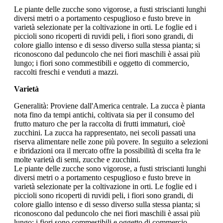
Le piante delle zucche sono vigorose, a fusti striscianti lunghi
diversi metri o a portamento cespuglioso e fusto breve in
varietà selezionate per la coltivazione in orti. Le foglie ed i
piccioli sono ricoperti di ruvidi peli, i fiori sono grandi, di
colore giallo intenso e di sesso diverso sulla stessa pianta; si
riconoscono dal peduncolo che nei fiori maschili è assai più
lungo; i fiori sono commestibili e oggetto di commercio,
raccolti freschi e venduti a mazzi.
Varietà
Generalità: Proviene dall'America centrale. La zucca è pianta
nota fino da tempi antichi, coltivata sia per il consumo del
frutto maturo che per la raccolta di frutti immaturi, cioè
zucchini. La zucca ha rappresentato, nei secoli passati una
riserva alimentare nelle zone più povere. In seguito a selezioni
e ibridazioni ora il mercato offre la possibilità di scelta fra le
molte varietà di semi, zucche e zucchini.
Le piante delle zucche sono vigorose, a fusti striscianti lunghi
diversi metri o a portamento cespuglioso e fusto breve in
varietà selezionate per la coltivazione in orti. Le foglie ed i
piccioli sono ricoperti di ruvidi peli, i fiori sono grandi, di
colore giallo intenso e di sesso diverso sulla stessa pianta; si
riconoscono dal peduncolo che nei fiori maschili è assai più
lungo; i fiori sono commestibili e oggetto di commercio,