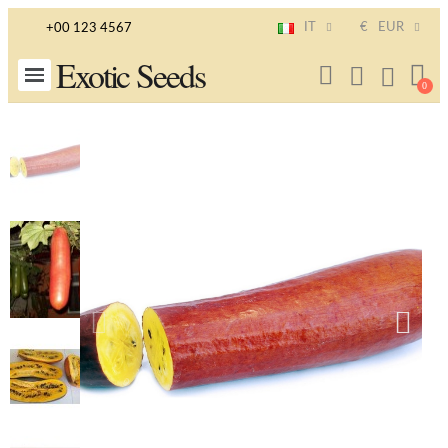
IT
€
EUR
+00 123 4567
Exotic Seeds