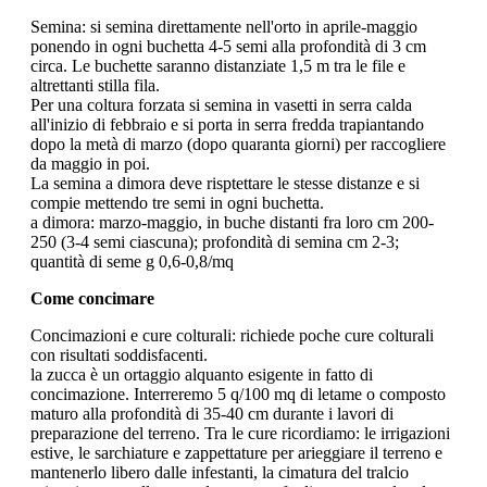
Semina: si semina direttamente nell'orto in aprile-maggio
ponendo in ogni buchetta 4-5 semi alla profondità di 3 cm
circa. Le buchette saranno distanziate 1,5 m tra le file e
altrettanti stilla fila.
Per una coltura forzata si semina in vasetti in serra calda
all'inizio di febbraio e si porta in serra fredda trapiantando
dopo la metà di marzo (dopo quaranta giorni) per raccogliere
da maggio in poi.
La semina a dimora deve risptettare le stesse distanze e si
compie mettendo tre semi in ogni buchetta.
a dimora: marzo-maggio, in buche distanti fra loro cm 200-
250 (3-4 semi ciascuna); profondità di semina cm 2-3;
quantità di seme g 0,6-0,8/mq
Come concimare
Concimazioni e cure colturali: richiede poche cure colturali
con risultati soddisfacenti.
la zucca è un ortaggio alquanto esigente in fatto di
concimazione. Interreremo 5 q/100 mq di letame o composto
maturo alla profondità di 35-40 cm durante i lavori di
preparazione del terreno. Tra le cure ricordiamo: le irrigazioni
estive, le sarchiature e zappettature per arieggiare il terreno e
mantenerlo libero dalle infestanti, la cimatura del tralcio