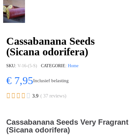
Cassabanana Seeds
(Sicana odorifera)
SKU
V-16-(5-S)
CATEGORIE
Home
€ 7,95
Inclusief belasting





3.9
( 37 reviews)
Cassabanana Seeds Very Fragrant
(Sicana odorifera)