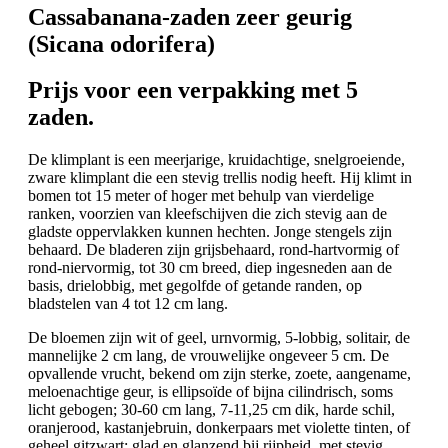
Cassabanana-zaden zeer geurig
(Sicana odorifera)
Prijs voor een verpakking met 5
zaden.
De klimplant is een meerjarige, kruidachtige, snelgroeiende,
zware klimplant die een stevig trellis nodig heeft. Hij klimt in
bomen tot 15 meter of hoger met behulp van vierdelige
ranken, voorzien van kleefschijven die zich stevig aan de
gladste oppervlakken kunnen hechten. Jonge stengels zijn
behaard. De bladeren zijn grijsbehaard, rond-hartvormig of
rond-niervormig, tot 30 cm breed, diep ingesneden aan de
basis, drielobbig, met gegolfde of getande randen, op
bladstelen van 4 tot 12 cm lang.
De bloemen zijn wit of geel, urnvormig, 5-lobbig, solitair, de
mannelijke 2 cm lang, de vrouwelijke ongeveer 5 cm. De
opvallende vrucht, bekend om zijn sterke, zoete, aangename,
meloenachtige geur, is ellipsoïde of bijna cilindrisch, soms
licht gebogen; 30-60 cm lang, 7-11,25 cm dik, harde schil,
oranjerood, kastanjebruin, donkerpaars met violette tinten, of
geheel gitzwart; glad en glanzend bij rijpheid, met stevig,