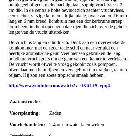
oranjegeel of geel, meloenachtig, taai, sappig vruchtvlees, 2
cm dik. In de centrale holte bevindt zich zachter vruchtvlees,
een zachte, vlezige kern en talrijke platte, ovale zaden, 16 mm
lang en 6 mm breed, lichtbruin met een donkerbruine streep
eromheen, in dicht opeengepakte rijen die zich over de gehele
lengte van de vrucht uitstrekken.
De vrucht is lang en cilindrisch. Denk aan een overwoekerde
komkommer, met een zeer taaie schil en naar verluidt een
heerlijke aromatische geur. Veel mensen gebruiken de lang
houdbare vrucht zelfs om de geur van een kamer te verfrissen.
De vrucht wordt ofwel te vroeg gekookt zoals pompoen,
ofwel laat men hem rijpen en vers gebruikt in dranken, taarten
of jam. Hij zou een zoete tropische smaak hebben.
http://www.youtube.com/watch?v=0X61-PCvpq4
Zaai-instructies
Voortplanting:
Zaden
Voorbehandelen:
2-4 uur in water laten weken