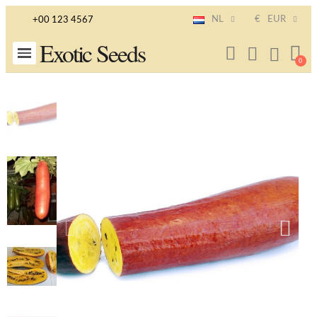
NL
€
EUR
+00 123 4567
Exotic Seeds