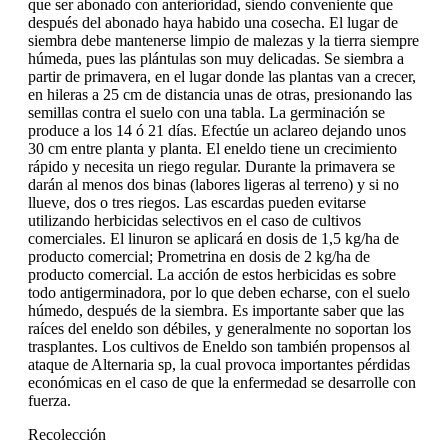
que ser abonado con anterioridad, siendo conveniente que
después del abonado haya habido una cosecha. El lugar de
siembra debe mantenerse limpio de malezas y la tierra siempre
húmeda, pues las plántulas son muy delicadas. Se siembra a
partir de primavera, en el lugar donde las plantas van a crecer,
en hileras a 25 cm de distancia unas de otras, presionando las
semillas contra el suelo con una tabla. La germinación se
produce a los 14 ó 21 días. Efectúe un aclareo dejando unos
30 cm entre planta y planta. El eneldo tiene un crecimiento
rápido y necesita un riego regular. Durante la primavera se
darán al menos dos binas (labores ligeras al terreno) y si no
llueve, dos o tres riegos. Las escardas pueden evitarse
utilizando herbicidas selectivos en el caso de cultivos
comerciales. El linuron se aplicará en dosis de 1,5 kg/ha de
producto comercial; Prometrina en dosis de 2 kg/ha de
producto comercial. La acción de estos herbicidas es sobre
todo antigerminadora, por lo que deben echarse, con el suelo
húmedo, después de la siembra. Es importante saber que las
raíces del eneldo son débiles, y generalmente no soportan los
trasplantes. Los cultivos de Eneldo son también propensos al
ataque de Alternaria sp, la cual provoca importantes pérdidas
económicas en el caso de que la enfermedad se desarrolle con
fuerza.
Recolección