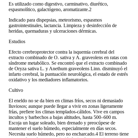
Es utilizado como digestivo, carminativo, diurético,
espasmolítico, galactógeno, aromatizante.2​
Indicado para dispepsias, meteorismo, espasmos
gastrointestinales, lactancia. Limpieza y desinfección de
heridas, quemaduras y ulceraciones dérmicas.
Estudios
Efecto cerebroprotector contra la isquemia cerebral del
extracto combinado de O. sativa y A. graveolens en ratas con
síndrome metabólico. Se encontró que el extracto combinado
de Oryza sativa L. y Anethum graveolens Linn. disminuyó el
infarto cerebral, la puntuación neurológica, el estado de estrés
oxidativo y los mediadores inflamatorios.
Cultivo
El eneldo no se da bien en climas fríos, secos ni demasiado
lluviosos; aunque puede llegar a vivir en zonas ligeramente
frías, prefiere los climas templados-cálidos. Vive en campos
incultos y barbechos a bajas altitudes, hasta 500–600 m.
Escoja un lugar soleado, bien drenado y preocúpese de
mantener el suelo húmedo, especialmente en días secos.
Necesita suelo húmedo, pero no encharcado.4​ El terreno tiene