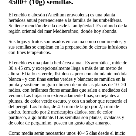
4500+ (10g) semillas.
El eneldo o abesón (Anethum graveolens) es una planta
herbácea anual perteneciente a la familia de las umbelíferas.
Se tiene mención de ella desde la antigüedad. Es oriunda de la
región oriental del mar Mediterráneo, donde hoy abunda.
Sus hojas y frutos son usados en cocina como condimentos, y
sus semillas se emplean en la preparación de ciertas infusiones
con fines terapéuticos.
El eneldo es una planta herbácea anual. Es aromática, mide de
30 a 45 cm, y excepcionalmente llega a más de un metro de
altura. El tallo es verde, fistuloso - pero con abundante médula
blanca - y con finas estrías verdes y blancas; se ramifica en la
punta y sostiene un gran número de umbelas planas de 10–20
radios, con brillantes flores amarillas que salen a mediados del
verano. Las hojas son extremadamente finas, semejantes a
plumas, de color verde oscuro, y con un sabor que recuerda el
del perejil. Los frutos, de 4–6 mm de largo por 2,5 mm de
ancho, formado por 2 mericarpios alados, son de color
pardusco, algo brillante.1​Las semillas son planas, ovaladas y
de color de pergamino, poseen un gusto algo amargo.
Como media serán necesarios unos 40-45 días desde el inicio