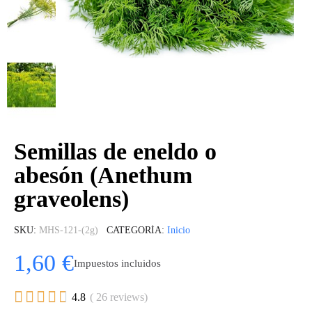
Semillas de eneldo o
abesón (Anethum
graveolens)
SKU
MHS-121-(2g)
CATEGORÍA
Inicio
1,60 €
Impuestos incluidos





4.8
( 26 reviews)