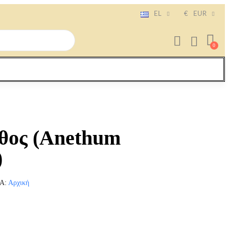
EL
€
EUR
θος (Anethum
)
ΊΑ
Αρχική