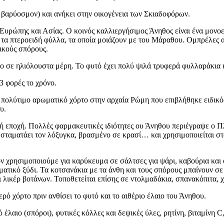
ο βαρύοσμον) και ανήκει στην οικογένεια των Σκιαδοφόρων.
Ευρώπης και Ασίας. Ο κοινός καλλιεργήσιμος Άνηθος είναι ένα μονοετέ
 τα πτεροειδή φύλλα, τα οποία μοιάζουν με του Μάραθου. Ομπρέλες α
ικούς σπόρους.
ο σε ηλιόλουστα μέρη. Το φυτό έχει πολύ ψιλά τρυφερά φυλλαράκια 
3 φορές το χρόνο.
ο πολύτιμο αρωματικό χόρτο στην αρχαία Ρώμη που επιβλήθηκε ειδικός
ου.
 εποχή. Πολλές φαρμακευτικές ιδιότητες ου Άνηθου περιέγραψε ο Πλί
σταματάει τον λόξυγκα, βρασμένο σε κρασί… και χρησιμοποιείται σ
ν χρησιμοποιούμε για καρύκευμα σε σάλτσες για ψάρι, καβούρια και ό
ματικό ξύδι. Τα κοτσανάκια με τα άνθη και τους σπόρους μπαίνουν σε
ι λικέρ βοτάνων. Τοποθετείται επίσης σε ντολμαδάκια, σπανακόπιτα,
ρό χόρτο πριν ανθίσει το φυτό και το αιθέριο έλαιο του Άνηθου.
ό έλαιο (σπόροι), φυτικές κόλλες και δεψικές ύλες, ρητίνη, βιταμίνη