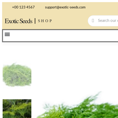
+00 123 4567
support@exotic-seeds.com
Exotic Seeds
SHOP