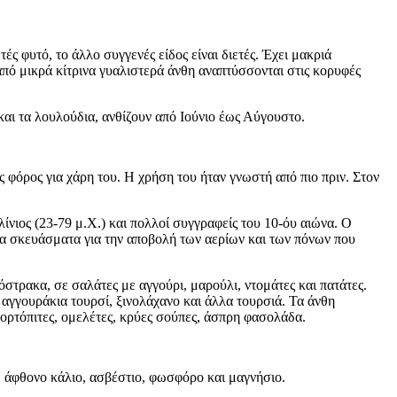
ς φυτό, το άλλο συγγενές είδος είναι διετές. Έχει μακριά
πό μικρά κίτρινα γυαλιστερά άνθη αναπτύσσονται στις κορυφές
και τα λουλούδια, ανθίζουν από Ιούνιο έως Αύγουστο.
 φόρος για χάρη του. Η χρήση του ήταν γνωστή από πιο πριν. Στον
νιος (23-79 μ.Χ.) και πολλοί συγγραφείς του 10-όυ αιώνα. Ο
τα σκευάσματα για την αποβολή των αερίων και των πόνων που
στρακα, σε σαλάτες με αγγούρι, μαρούλι, ντομάτες και πατάτες.
 αγγουράκια τουρσί, ξινολάχανο και άλλα τουρσιά. Τα άνθη
 χορτόπιτες, ομελέτες, κρύες σούπες, άσπρη φασολάδα.
 C, άφθονο κάλιο, ασβέστιο, φωσφόρο και μαγνήσιο.