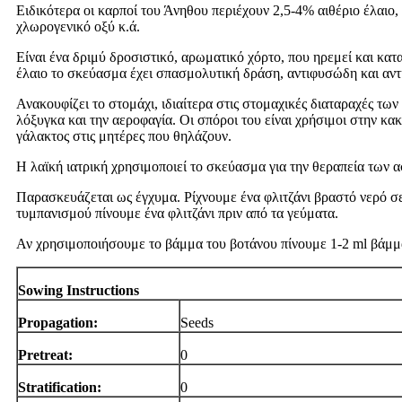
Ειδικότερα οι καρποί του Άνηθου περιέχουν 2,5-4% αιθέριο έλαιο,
χλωρογενικό οξύ κ.ά.
Είναι ένα δριμύ δροσιστικό, αρωματικό χόρτο, που ηρεμεί και κατα
έλαιο το σκεύασμα έχει σπασμολυτική δράση, αντιφυσώδη και αντ
Ανακουφίζει το στομάχι, ιδιαίτερα στις στομαχικές διαταραχές των
λόξυγκα και την αεροφαγία. Οι σπόροι του είναι χρήσιμοι στην κα
γάλακτος στις μητέρες που θηλάζουν.
Η λαϊκή ιατρική χρησιμοποιεί το σκεύασμα για την θεραπεία των 
Παρασκευάζεται ως έγχυμα. Ρίχνουμε ένα φλιτζάνι βραστό νερό σε
τυμπανισμού πίνουμε ένα φλιτζάνι πριν από τα γεύματα.
Αν χρησιμοποιήσουμε το βάμμα του βοτάνου πίνουμε 1-2 ml βάμμα
Sowing Instructions
Propagation:
Seeds
Pretreat:
0
Stratification:
0