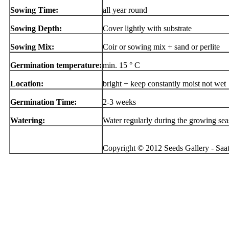
Sowing Time:
all year round
Sowing Depth:
Cover lightly with substrate
Sowing Mix:
Coir or sowing mix + sand or perlite
Germination temperature:
min. 15 ° C
Location:
bright + keep constantly moist not wet
Germination Time:
2-3 weeks
Watering:
Water regularly during the growing se
Copyright © 2012 Seeds Gallery - Saatg