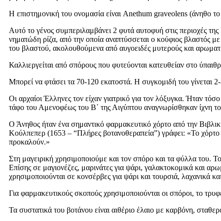
Η επιστημονική του ονομασία είναι Anethum graveolens (άνηθο τ
Αυτό το γένος συμπεριλαμβάνει 2 φυτά αυτοφυή στις περιοχές της 
νηματώδη ρίζα, από την οποία αναπτύσσεται ο κούφιος βλαστός με
του βλαστού, ακολουθούμενα από αυγοειδές μυτερούς και αρωματ
Καλλιεργείται από σπόρους που φυτεύονται κατευθείαν στο ύπαιθρ
Μπορεί να φτάσει τα 70-120 εκατοστά. Η συγκομιδή του γίνεται 2-
Οι αρχαίοι Έλληνες τον είχαν γιατρικό για τον λόξυγκα. Ήταν τόσ
τάφο του Αμενοφέως του Β΄ της Αιγύπτου αναγνωρίσθηκαν ίχνη τ
Ο Άνηθος ήταν ένα σημαντικό φαρμακευτικό χόρτο από την Βιβλική
Κούλπεπερ (1653 – “Πλήρες βοτανοθεραπεία”) γράφει: «Το χόρτο 
προκαλούν.»
Στη μαγειρική χρησιμοποιούμε και τον σπόρο και τα φύλλα του. Το
Επίσης σε μαγιονέζες, μαρινάτες για ψάρι, γαλακτοκομικά και αρω
χρησιμοποιούνται σε κονσέρβες για ψάρι και τουρσιά, λαχανικά κα
Για φαρμακευτικούς σκοπούς χρησιμοποιούνται οι σπόροι, το τρυφε
Τα συστατικά του βοτάνου είναι αιθέριο έλαιο με καρβόνη, σταθερ