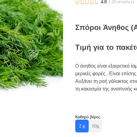





4.8
( 26 reviews)
Σπόροι Άνηθος (
Τιμή για το πακέτ
Ο άνηθος είναι εξαιρετικό ί
μερικές φορές . Είναι επίση
Αυξάνει τη ροή γάλακτος στ
τη κακοσμία της αναπνοής κα
Καθαρό βάρος:
2 g
10g