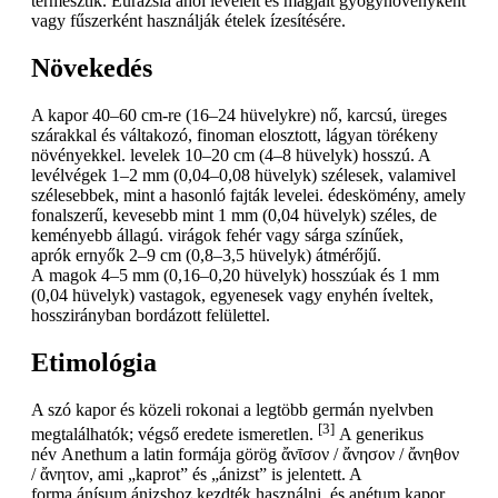
termesztik. Eurázsia ahol leveleit és magjait gyógynövényként
vagy fűszerként használják ételek ízesítésére.
Növekedés
A kapor 40–60 cm-re (16–24 hüvelykre) nő, karcsú, üreges
szárakkal és váltakozó, finoman elosztott, lágyan törékeny
növényekkel. levelek 10–20 cm (4–8 hüvelyk) hosszú. A
levélvégek 1–2 mm (0,04–0,08 hüvelyk) szélesek, valamivel
szélesebbek, mint a hasonló fajták levelei. édeskömény, amely
fonalszerű, kevesebb mint 1 mm (0,04 hüvelyk) széles, de
keményebb állagú. virágok fehér vagy sárga színűek,
aprók ernyők 2–9 cm (0,8–3,5 hüvelyk) átmérőjű.
A magok 4–5 mm (0,16–0,20 hüvelyk) hosszúak és 1 mm
(0,04 hüvelyk) vastagok, egyenesek vagy enyhén íveltek,
hosszirányban bordázott felülettel.
Etimológia
A szó kapor és közeli rokonai a legtöbb germán nyelvben
[3]
megtalálhatók; végső eredete ismeretlen.
A generikus
név Anethum a latin formája görög ἄνῑσον / ἄνησον / ἄνηθον
/ ἄνητον, ami „kaprot” és „ánizst” is jelentett. A
forma ánísum ánizshoz kezdték használni, és anétum kapor