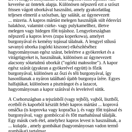
keverése az öntetek alapja. Különösen népszerű ezt a szószt
frissen vágott uborkával használni, amely gyakorlatilag
teljesen elmerül a szószban, így salátát, az úgynevezett
... mizeria. A kapros mártást melegen használják sült édesvízi
halakhoz, valamint csirke- vagy pulykamellhez, illetve
melegen vagy hidegen főtt tojáshoz. Lengyelországban
népszerű a kapros leves (zupa koperkowa), amelyet
burgonyával és kemény tojással tálalnak. A lengyel stílusú
savanyú uborka (ogórki kiszone) elkészítéséhez
hagyományosan egész szárat, beleértve a gyökereket és a
virágrügyeket is, használnak, különösen az úgynevezett
alacsony sótartalmú uborkát ("ogórki małosolne"). A kapor
egész szárát (gyakran a gyökerével együtt) is főzik
burgonyával, különösen az őszi és téli burgonyával, így
hasonlítanak a nyáron található újabb burgonya ízére. Egyes
halfajtákat, különösen a pisztrángot és a lazacot,
hagyományosan a kapor szárával és leveleivel sütik.
A Csehországban a tejszínből (vagy tejből), vajból, lisztből,
ecetből és kaporból készült fehér kapros mártást ... koprová
omáčka (is koprovka vagy kopračka ), és vagy főtt tojással és
burgonyával, vagy gombóccal és főtt marhahússal tálalják.
Egy másik cseh étel, amelyhez kapros levest is használnak, a
... kulajda , amely gombákat (hagyományosan vadon termő
gombákat) tartalmaz.