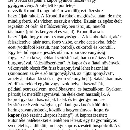
Be Svédországban a kapor gyakori fűszer- vagy
gyógynövény. A kifejlett kapor tetejét
nevezik Krondill (angolul: Crown dill); ezt főzéshez
használják rákok. A Krondill a rákok megfőzése után, de még
mindig forró, sós vízben tesszük a vízbe. Ezután az egész ételt
legalább 24 órán át hűtőszekrényben tároljuk, mielőtt
tálalnánk (pirítós kenyérrel és vajjal). Krondill arra is
használják, hogy uborka savanyúságok. A kis uborkákat, akár
felszeletelve, akár nem, forró vízbe, enyhe ecetsavba, fehér
ecet (vodkából készült, nem borból), cukorból és krondill .
Egy-két hónapos erjesztés után az uborkasavanyúság
fogyasztásra kész, például sertéshússal, barna mártással és
burgonyával, "édesítőszerként". A kapor és a fiatal növények
vékonyabb részét főtt friss burgonyával lehet használni
(különösen az év első burgonyájával, az "újburgonyával",
amely általában kicsi és nagyon vékony héjú). Salátákban más
zöldfűszerekkel együtt vagy azok helyett használják,
például petrezselyem, metélőhagyma, és bazsalikom. Gyakran
párosítják metélőhagymával, ha ételekben használják. A
kaprot gyakran használják halak és tenger gyümölcsei
ízesítésére Svédországban, például gravlax és különféle
hering savanyúságok, köztük a hagyományos,
kapa és
kapor
(szó szerint „kapros hering”). A kapros ízesített
különféle halételekkel ellentétben létezik egy hagyományos
svéd étel is, a dillkött, ami egy kapros ízesített húspörkölt. Az