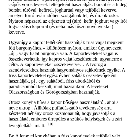
csípős vörös levesek feltétjeként használják. borsht és a hideg
borsht, túróval, kefirrel, joghurttal vagy tejföllel keverve,
amelyet forró nyári időben szolgálnak fel, és ún. okroska.
Nyáron népszerű az erjesztett tej (túró, kefir, joghurt vagy író)
fogyasztása kaporral (és néha más fűszernövényekkel)
keverve.
Ugyanígy a kaprot feltétként használják friss vajjal megkent
főtt burgonyához – különösen nyáron, amikor úgynevezett
„új”, vagy fiatal burgonya van. A kaporleveleket vajjal is
összekeverhetik, így kapros vajat készíthetnek, ugyanerre a
célra. A kaporleveleket összekeverve… A tvorog a
szendvicsekhez használt hagyományos sajtkrémek egyike. A
friss kaporleveleket egész évben saláták összetevőjeként
használják, pl . egy salátából, friss uborkából és
paradicsomból készült, mint bazsalikom A leveleket
Olaszországban és Görögországban használják.
Orosz konyha híres a kapor bőséges használatáról, ahol a
neve ukrop . Állítólag puffadásgátló tevékenység arra
késztetett néhány orosz kozmonautát, hogy javasolják a
használatát emberes űrrepülés a szűkös helyiségek és a zárt
[10]
levegőellátás miatt.
Be A lengyel konyhában a friss kaporlevelek tejföllel való