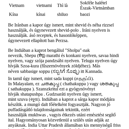
Sokféle halétel
Vietnam
vietnami
Thì là
Észak-Vietnámban
Kína
kínai
shiluo
baozi
Be Iránban a kapor úgy ismert, mint shevid és néha rizzsel
használják, és úgynevezett shevid-polo . Iráni nyelven is
használják. ásó receptek, és hasonlóképpen,
úgynevezett ellapított ban Perzsa.
Be Indiában a kaprot bengáliul "Sholpa"-nak
nevezik, Shepu (शेपू) marathi és konkani nyelven, savaa hindi
nyelven, vagy szója pandzsábi nyelven. Telugu nyelven úgy
hívják Szoa-kura (fűszernövények zöldjéhez). Más
néven sabbasige soppu (ಸಬ್ಬಸಿಗೆ ಸೊಪ್ಪು) itt Kannada.
In tamil úgy ismert, mint sada kuppi (சதகுப்பி).
In Malayalam, ez ചതകുപ്പ ( chathakuppa ) vagy ശതകുപ്പ
( sathakuppa ). Szanszkritul ezt a gyógynövényt
hívják shatapushpa . Gudzsaráti nyelven úgy ismert,
mint szuva (સૂવા). Indiában a kaprot a sárga kapor módjára
készítik. a mungó dalt főételként fogyasztják. Nagyon jó
puffadásgátló tulajdonságainak tekintik, ezért
használják mukhwas , vagyis étkezés utáni emésztést segítő
ital. Hagyományosan közvetlenül a szülés után adják az
anyáknak. India Uttar Pradesh államában kis mennyiségű friss