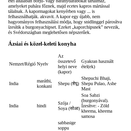
étel általában borjú- vagy báránydarabokat tartalmaz,
amelyeket puhára főznek, majd ecetes kapros mártással
tálalnak. A kapormagokat kenyérben vagy ... is
felhasználhatják. akvavit. A kapor egy újabb, nem
hagyományos felhasználási módja, hogy snidlinggel párosítva
ízesítik a burgonyachipset. Ezeket „kaporchipsnek” nevezik,
és Svédországban meglehetősen népszerűek.
Ázsiai és közel-keleti konyha
Az
összetevő
Gyakran használt
Nemzet/Régió
Nyelv
helyi neve
étel(ek)
(kapor)
Shepuchi Bhaji,
maráthi,
India
Shepu (शेपू)
Shepu Pulao, Ashe
konkani
Mast
Soa Sabzi
(burgonyával).
Szója /
India
hindi
Ízesítve: - Zöld
Soya (सोआ)
kheema, kheema
samosa
sabbasige
soppu