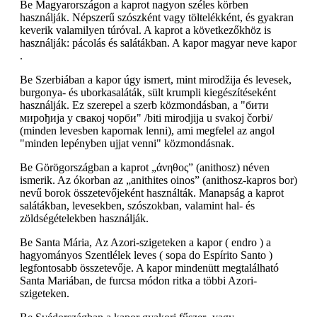
Be Magyarországon a kaprot nagyon széles körben
használják. Népszerű szószként vagy töltelékként, és gyakran
keverik valamilyen túróval. A kaprot a következőkhöz is
használják: pácolás és salátákban. A kapor magyar neve kapor
.
Be Szerbiában a kapor úgy ismert, mint mirodžija és levesek,
burgonya- és uborkasaláták, sült krumpli kiegészítéseként
használják. Ez szerepel a szerb közmondásban, a "бити
мирођија у свакој чорби" /biti mirodjija u svakoj čorbi/
(minden levesben kapornak lenni), ami megfelel az angol
"minden lepényben ujjat venni" közmondásnak.
Be Görögországban a kaprot „άνηθος” (anithosz) néven
ismerik. Az ókorban az „anithites oinos” (anithosz-kapros bor)
nevű borok összetevőjeként használták. Manapság a kaprot
salátákban, levesekben, szószokban, valamint hal- és
zöldségételekben használják.
Be Santa Mária, Az Azori-szigeteken a kapor ( endro ) a
hagyományos Szentlélek leves ( sopa do Espírito Santo )
legfontosabb összetevője. A kapor mindenütt megtalálható
Santa Mariában, de furcsa módon ritka a többi Azori-
szigeteken.