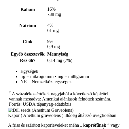
16%
Kálium
738 mg
4%
Nátrium
61 mg
9%
Cink
0,9 mg
Egyéb összetevők
Mennyiség
Réz 667
0,14 mg (7%)
Egységek
μg = mikrogramm • mg = milligramm
NE = Nemzetközi egységek
†
A százalékos értékek nagyjából a következő képlettel
vannak megadva: Amerikai ajánlások felnőttek számára.
Forrás: USDA tápanyag-adatbázis
Kapor ( Anethum graveolens ) illóolaj átlátszó üvegfiolában
A friss és szárított kaporleveleket (néha „
kaprófűnek
” vagy