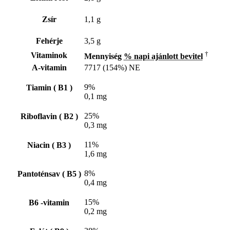
Zsír
1,1 g
Fehérje
3,5 g
†
Vitaminok
Mennyiség
% napi ajánlott bevitel
A-vitamin
7717 (154%) NE
9%
Tiamin ( B1 )
0,1 mg
25%
Riboflavin ( B2 )
0,3 mg
11%
Niacin ( B3 )
1,6 mg
8%
Pantoténsav ( B5 )
0,4 mg
15%
B6 -vitamin
0,2 mg