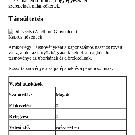
Emiatt előfordulhat, hogy egyeseknél
szerepelnek pillangókertek.
Társültetés
Kapros növények
Amikor egy Társnövényként a kapor számos hasznos rovart
vonz, amint az ernyővirágzatai kikelnek a magból. Jó
társnövénye az uborkának és a brokkolinak.
Rossz társnövénye a sárgarépának és a paradicsomnak.
Vetési utasítások
Szaporítás:
Magok
Előkezelés:
0
Rétegzés:
0
Vetési idő:
egész évben