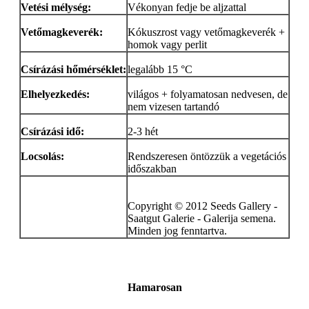
Vetési mélység:
Vékonyan fedje be aljzattal
Vetőmagkeverék:
Kókuszrost vagy vetőmagkeverék +
homok vagy perlit
Csírázási hőmérséklet:
legalább 15 °C
Elhelyezkedés:
világos + folyamatosan nedvesen, de
nem vizesen tartandó
Csírázási idő:
2-3 hét
Locsolás:
Rendszeresen öntözzük a vegetációs
időszakban
Copyright © 2012 Seeds Gallery -
Saatgut Galerie - Galerija semena.
Minden jog fenntartva.
Hamarosan