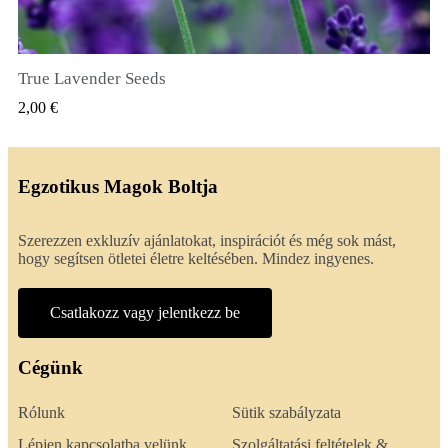
True Lavender Seeds
GYORSNÉZET
2,00 €
Egzotikus Magok Boltja
Szerezzen exkluzív ajánlatokat, inspirációt és még sok mást,
hogy segítsen ötletei életre keltésében. Mindez ingyenes.
Csatlakozz vagy jelentkezz be
Cégünk
Rólunk
Sütik szabályzata
Lépjen kapcsolatba velünk
Szolgáltatási feltételek &