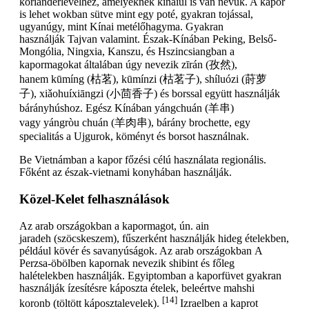
korianderlevélhez, amelyeknek kínaiul is van nevük. A kapor
is lehet wokban sütve mint egy poté, gyakran tojással,
ugyanúgy, mint Kínai metélőhagyma. Gyakran
használják Tajvan valamint. Észak-Kínában Peking, Belső-
Mongólia, Ningxia, Kanszu, és Hszincsiangban a
kapormagokat általában úgy nevezik zīrán (孜然),
hanem kūmíng (枯茗), kūmínzi (枯茗子), shíluózi (莳萝
子), xiǎohuíxiāngzi (小茴香子) és borssal együtt használják
bárányhúshoz. Egész Kínában yángchuán (羊串)
vagy yángròu chuán (羊肉串), bárány brochette, egy
specialitás a Ujgurok, köményt és borsot használnak.
Be Vietnámban a kapor főzési célú használata regionális.
Főként az észak-vietnami konyhában használják.
Közel-Kelet felhasználások
Az arab országokban a kapormagot, ún. ain
jaradeh (szöcskeszem), fűszerként használják hideg ételekben,
például kövér és savanyúságok. Az arab országokban A
Perzsa-öbölben kapornak nevezik shibint és főleg
halételekben használják. Egyiptomban a kaporfüvet gyakran
használják ízesítésre káposzta ételek, beleértve mahshi
[14]
koronb (töltött káposztalevelek).
Izraelben a kaprot