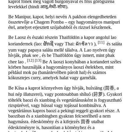
kaprot főnek meg vágott burgonyával és friss görögszéna
levelekkel (hindi आलू-मेथी-सोया).
Be Manipur, kapor, helyi nevén A pakhon elengedhetetlen
összetevője a Chagem Pomba – egy hagyományos manipuri
étel, amelyet erjesztett szójababból és rizzsel készítenek.
Be Laosz és északi részein Thaiföldön a kapor angolul lao
[11]
koriandernek (lao: ຜັກຊີ vagy Thai: ผักชีลาว ),
és saláta
yum vagy papaya saláta mellé tálalva. A Lao nyelven úgy
hívják, phak see , és be Thaiföldön úgy ismert, mint phak
[12]
[13]
chee lao .
Be A laoszi konyhában a koriandert széles
körben használják a hagyományos laoszi ételekben, mint
például mok pa (banánlevélben párolt hal) és számos
kókusztejes curry, amelyek halat vagy garnélák.
Be Kína a kaprot köznyelven úgy hívják, huíxiāng (茴香, a
hui nép illatszerei), vagy pontosabban shíluó (莳萝). Gyakori
töltelék baozi és xianbing és vegetáriánusként is fogyasztható
rizspürével, vagy hússal vagy tojással kombinálva. A
vegetáriánus kapros baozi a pekingi reggeli gyakori része. A
baoziban és a xianbingben gyakran felcserélhető a nem
hagymásra. édeskömény és a kifejezés 茴香 utalhat
édesköményre is, hasonlóan a köményhez és a