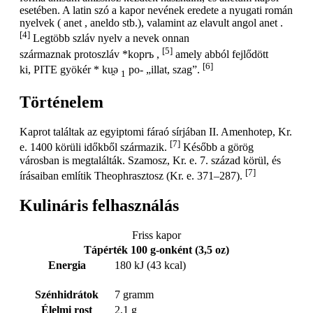
esetében. A latin szó a kapor nevének eredete a nyugati román
nyelvek ( anet , aneldo stb.), valamint az elavult angol anet .
[4]
Legtöbb szláv nyelv a nevek onnan
[5]
származnak protoszláv *koprъ ,
amely abból fejlődött
[6]
ki, PITE gyökér * ku̯ə
po- „illat, szag”.
1
Történelem
Kaprot találtak az egyiptomi fáraó sírjában II. Amenhotep, Kr.
[7]
e. 1400 körüli időkből származik.
Később a görög
városban is megtalálták. Szamosz, Kr. e. 7. század körül, és
[7]
írásaiban említik Theophrasztosz (Kr. e. 371–287).
Kulináris felhasználás
Friss kapor
Tápérték 100 g-onként (3,5 oz)
Energia
180 kJ (43 kcal)
Szénhidrátok
7 gramm
Élelmi rost
2,1 g