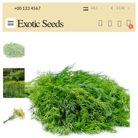
HU
€
EUR
+00 123 4567
Exotic Seeds