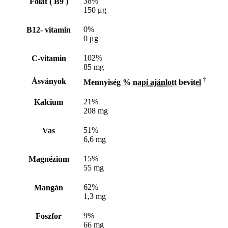
38%
Folát ( B9 )
150 μg
0%
B12- vitamin
0 μg
102%
C-vitamin
85 mg
†
Ásványok
Mennyiség
% napi ajánlott bevitel
21%
Kalcium
208 mg
51%
Vas
6,6 mg
15%
Magnézium
55 mg
62%
Mangán
1,3 mg
9%
Foszfor
66 mg