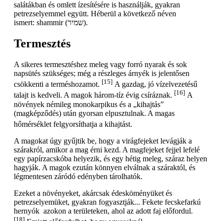
salátákban és omlett ízesítésére is használják, gyakran
petrezselyemmel együtt. Héberül a következő néven
ismert: shammir (שמיר).
Termesztés
A sikeres termesztéshez meleg vagy forró nyarak és sok
napsütés szükséges; még a részleges árnyék is jelentősen
[15]
csökkenti a terméshozamot.
A gazdag, jó vízelvezetésű
[16]
talajt is kedveli. A magok három-tíz évig csíráznak.
A
növények némileg monokarpikus és a „kihajtás”
(magképződés) után gyorsan elpusztulnak. A magas
hőmérséklet felgyorsíthatja a kihajtást.
A magokat úgy gyűjtik be, hogy a virágfejeket levágják a
szárakról, amikor a mag érni kezd. A magfejeket fejjel lefelé
egy papírzacskóba helyezik, és egy hétig meleg, száraz helyen
hagyják. A magok ezután könnyen elválnak a száraktól, és
légmentesen záródó edényben tárolhatók.
Ezeket a növényeket, akárcsak édesköményüket és
petrezselyemüket, gyakran fogyasztják... Fekete fecskefarkú
hernyók azokon a területeken, ahol az adott faj előfordul.
[18]