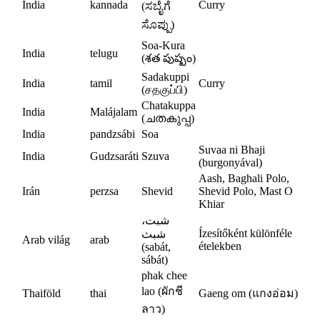
India
kannada
Curry
(ಸಬೈಗೆ
ಸೊಪ್ಪು)
Soa-Kura
India
telugu
(శత పుష్పం)
Sadakuppi
India
tamil
Curry
(சதகுப்பி)
Chatakuppa
India
Malájalam
(ചതകുപ്പ)
India
pandzsábi
Soa
Suvaa ni Bhaji
India
Gudzsaráti
Szuva
(burgonyával)
Aash, Baghali Polo,
Irán
perzsa
Shevid
Shevid Polo, Mast O
Khiar
شبت،
Ízesítőként különféle
شبث
Arab világ
arab
ételekben
(sabát,
sábát)
phak chee
lao (ผักชี
Thaiföld
thai
Gaeng om (แกงอ่อม)
ลาว)