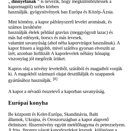
„
dinnyefának
” is nevezik, hogy megkülönböztessék a
kapormagtól) széles körben
használják. gyógynövények ban Európa és Közép-Ázsia.
Mint kömény, a kapor páfrányszerű levelei aromásak, és
számos ízesítésére
használják ételek például gravlax (meggyógyult lazac) és
más hal edények, borscs és más levesek,
valamint savanyúság (ahol néha kaporvirágot használnak). A
kapor frissen a legjobb, mivel szárítva gyorsan elveszíti az
ízét, azonban liofilizált A kaporlevelek néhány hónapig
viszonylag jól megőrzik ízüket.
Kapros olaj a növény leveleiből, szárából és magjaiból vonják
ki. A magokból származó olajat desztillálják és szappanok
[8]
gyártásához használják.
A kapor a névadó összetevő a kaporban savanyúság.
Európai konyha
Be központi és Kelet-Európa, Skandinávia, Balti
államok, Ukrajna, és Oroszországban a kapor alapvető
élelmiszer. fűszernövény együtt metélőhagyma és petrezselyem.
A friss, finomra vágott kaporleveleket levesek, különösen a