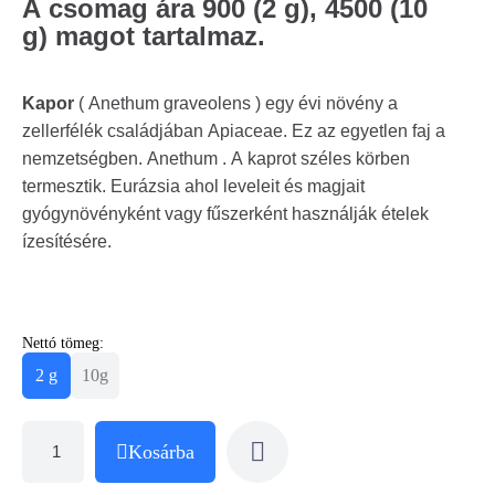
A csomag ára 900 (2 g), 4500 (10
g) magot tartalmaz.
Kapor
( Anethum graveolens ) egy évi növény a
zellerfélék családjában Apiaceae. Ez az egyetlen faj a
nemzetségben. Anethum . A kaprot széles körben
termesztik. Eurázsia ahol leveleit és magjait
gyógynövényként vagy fűszerként használják ételek
ízesítésére.
Nettó tömeg:
2 g
10g
Kosárba