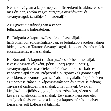
Németországban a kapor népszerű fűszerként halakhoz és sok
más ételhez, apróra vágva burgonya díszítésként, és
savanyúságok ízesítőjeként használják.
Az Egyesült Királyságban a kapor
felhasználható halpástétom.
Be Bulgária A kaprot széles körben használják a
hagyományos zöldségsalátákban, és leginkább a joghurt alapú
hideg levesben Tarator. Savanyúságok, káposzta és más ételek
elkészítéséhez is használják.
Be Románia A kaprot ( mărar ) széles körben használják
levesek összetevőjeként, például borş (ejtsd: "bors"),
savanyúságok és más ételek, különösen a borsó-, bab- és
káposztaalapú ételek. Népszerű a burgonya- és gombaalapú
ételekben, és számos nyári salátában megtalálható (különösen
az uborkasalátában, a káposztasalátában és a fejes salátában).
Tavasszal omlettben használják újhagymával. Gyakran
kiegészíti a tejfölös vagy joghurtos szószokat, sózott sajttal
keverve töltelékként használják. Egy másik népszerű étel,
amelynek fő összetevője a kapor, a kapros mártás, amelyet
tojással és sült kolbásszal tálalnak.