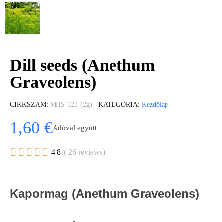
Dill seeds (Anethum
Graveolens)
CIKKSZÁM
MHS-121-(2g)
KATEGÓRIA
Kezdőlap
1,60 €
Adóval együtt





4.8
( 26 reviews)
Kapormag (Anethum Graveolens)