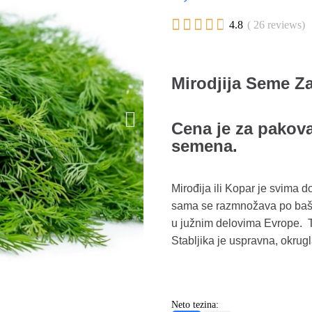





4.8
( 26 reviews)
Mirodjija Seme Z
Cena je za pakova
semena.
Mirođija ili Kopar je svima d
sama se razmnožava po baštam
u južnim delovima Evrope. T
Stabljika je uspravna, okrug
Neto tezina: