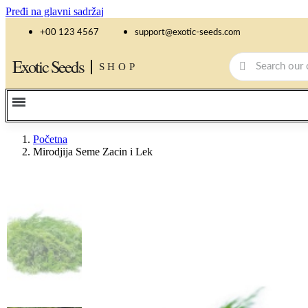
Pređi na glavni sadržaj
+00 123 4567
support@exotic-seeds.com
Exotic Seeds
SHOP
Početna
Mirodjija Seme Zacin i Lek