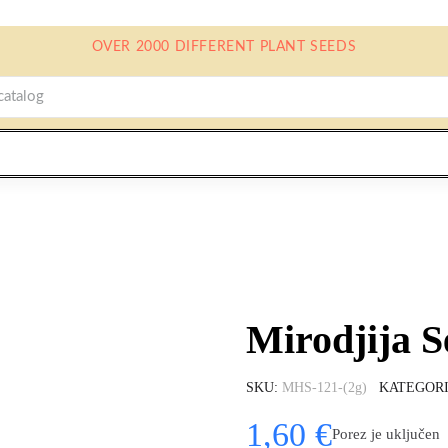
OVER 2000 DIFFERENT PLANT SEEDS
Mirodjija S
SKU
MHS-121-(2g)
KATEGORI
1,60 €
Porez je uključen