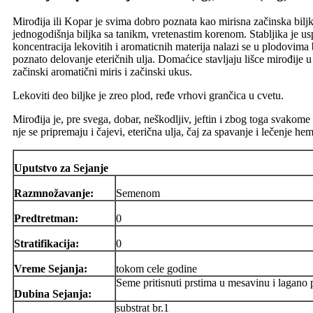
Mirođija ili Kopar je svima dobro poznata kao mirisna začinska biljk
jednogodišnja biljka sa tanikm, vretenastim korenom. Stabljika je usp
koncentracija lekovitih i aromaticnih materija nalazi se u plodovima b
poznato delovanje eteričnih ulja. Domaćice stavljaju lišce mirođije u tu
začinski aromatični miris i začinski ukus.
Lekoviti deo biljke je zreo plod, ređe vrhovi grančica u cvetu.
Mirođija je, pre svega, dobar, neškodljiv, jeftin i zbog toga svakom
nje se pripremaju i čajevi, eterična ulja, čaj za spavanje i lečenje h
Uputstvo za Sejanje
Razmnožavanje:
Semenom
Predtretman:
0
Stratifikacija:
0
Vreme Sejanja:
tokom cele godine
Seme pritisnuti prstima u mesavinu i lagano p
Dubina Sejanja:
substrat br.1