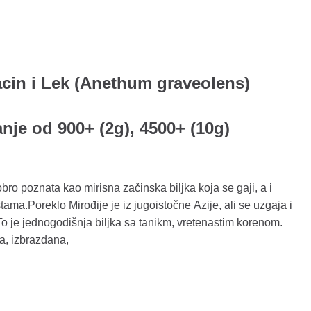
acin i Lek (Anethum graveolens)
nje od 900+ (2g), 4500+ (10g)
obro poznata kao mirisna začinska biljka koja se gaji, a i
a.Poreklo Mirođije je iz jugoistočne Azije, ali se uzgaja i
o je jednogodišnja biljka sa tanikm, vretenastim korenom.
la, izbrazdana,