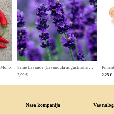
Seme Lavande (Lavandula angustifolia Mill)
Piment ili Najkvirc Seme Lekovita biljka i zacin
Seme d
QUICK VIEW
2,25 €
2,50 €
Nasa kompanija
Vas nalog