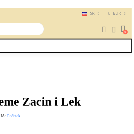
SR
€
EUR
eme Zacin i Lek
JA
Početak