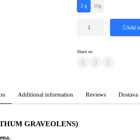
2 g
10g
Add t
Share on
ion
Additional information
Reviews
Dostava 
NETHUM GRAVEOLENS)
ena.