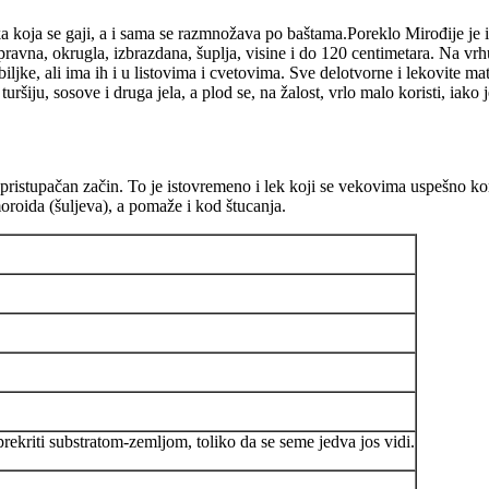
a koja se gaji, a i sama se razmnožava po baštama.Poreklo Mirođije je i
ravna, okrugla, izbrazdana, šuplja, visine i do 120 centimetara. Na vrhu 
iljke, ali ima ih i u listovima i cvetovima. Sve delotvorne i lekovite mat
ršiju, sosove i druga jela, a plod se, na žalost, vrlo malo koristi, iako j
e pristupačan začin. To je istovremeno i lek koji se vekovima uspešno k
emoroida (šuljeva), a pomaže i kod štucanja.
rekriti substratom-zemljom, toliko da se seme jedva jos vidi.