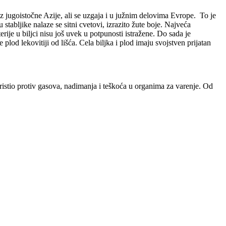
z jugoistočne Azije, ali se uzgaja i u južnim delovima Evrope. To je
stabljike nalaze se sitni cvetovi, izrazito žute boje. Najveća
erije u biljci nisu još uvek u potpunosti istražene. Do sada je
e plod lekovitiji od lišća. Cela biljka i plod imaju svojstven prijatan
oristio protiv gasova, nadimanja i teškoća u organima za varenje. Od