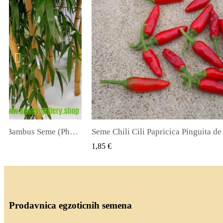
icica Pinguita de Mono
K VIEW
QUICK VIEW
2,00 €
Prodavnica egzoticnih semena