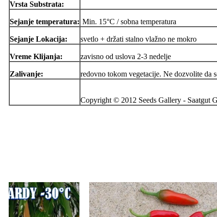
Vrsta Substrata:
Sejanje temperatura:
Min. 15°C / sobna temperatura
Sejanje Lokacija:
svetlo + držati stalno vlažno ne mokro
Vreme Klijanja:
zavisno od uslova 2-3 nedelje
Zalivanje:
redovno tokom vegetacije. Ne dozvolite da se
Copyright © 2012 Seeds Gallery - Saatgut Ga