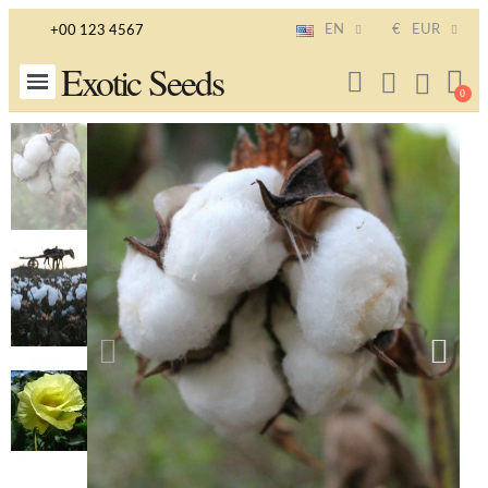
EN
€
EUR
+00 123 4567
Exotic Seeds