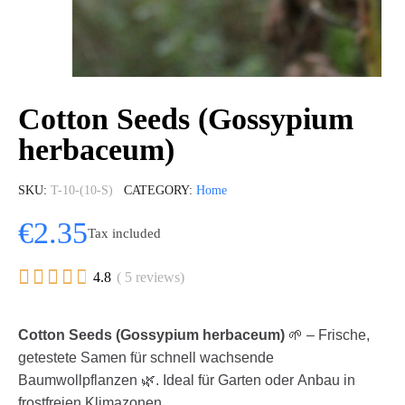
Cotton Seeds (Gossypium
herbaceum)
SKU
T-10-(10-S)
CATEGORY
Home
€2.35
Tax included





4.8
( 5 reviews)
Cotton Seeds (Gossypium herbaceum)
🌱 – Frische,
getestete Samen für schnell wachsende
Baumwollpflanzen 🌿. Ideal für Garten oder Anbau in
frostfreien Klimazonen.