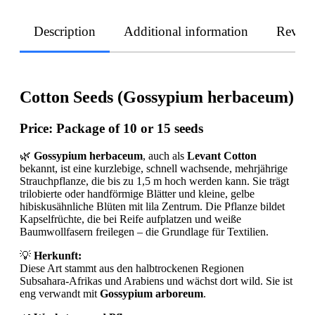
Description
Additional information
Revie
Cotton Seeds (Gossypium herbaceum)
Price:
Package of 10 or 15 seeds
🌿
Gossypium herbaceum
, auch als
Levant Cotton
bekannt, ist eine kurzlebige, schnell wachsende, mehrjährige
Strauchpflanze, die bis zu 1,5 m hoch werden kann. Sie trägt
trilobierte oder handförmige Blätter und kleine, gelbe
hibiskusähnliche Blüten mit lila Zentrum. Die Pflanze bildet
Kapselfrüchte, die bei Reife aufplatzen und weiße
Baumwollfasern freilegen – die Grundlage für Textilien.
💡
Herkunft:
Diese Art stammt aus den halbtrockenen Regionen
Subsahara-Afrikas und Arabiens und wächst dort wild. Sie ist
eng verwandt mit
Gossypium arboreum
.