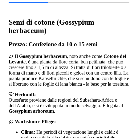
Semi di cotone (Gossypium
herbaceum)
Prezzo:
Confezione da 10 o 15 semi
🌿
Il Gossypium herbaceum
, noto anche come
Cotone del
Levante
, è una pianta da fiore corta, ben pettinata, che può
crescere fino a 1,5 m di altezza. Si tratta di fiori trilobierte o a
forma di mano e di fiori piccoli e gelosi con un centro lilla. La
pianta produce Kapselfrüchte, che si schiudono con le foglie e
si liberano con le foglie di lana bianca - la base per la tessitura.
💡
Herkunft:
Quest'arte proviene dalle regioni del Subsahara-Africa e
dell'Arabia, e si è sviluppata in modo selvaggio. È legata al
Gossypium arboreum
.
🌿
Wachstum e Pflege:
Clima:
Ha periodi di vegetazione lunghi e caldi; è
molto sensibile alle gelate, per cui è consigliabile