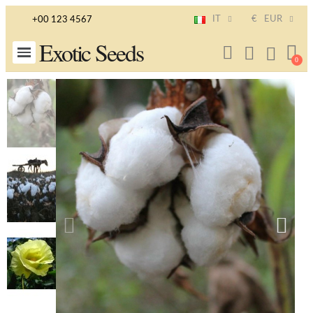
IT
€
EUR
+00 123 4567
Exotic Seeds