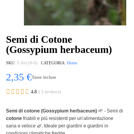
Semi di Cotone
(Gossypium herbaceum)
SKU
T-10-(10-S)
CATEGORIA
Home
2,35 €
Tasse incluse





4.8
( 5 reviews)
Semi di cotone (Gossypium herbaceum)
🌱 - Semi di
cotone
friabili e più resistenti per un'alimentazione
sana e veloce 🌿. Ideale per giardini e giardini in
condizioni climatiche fredde.