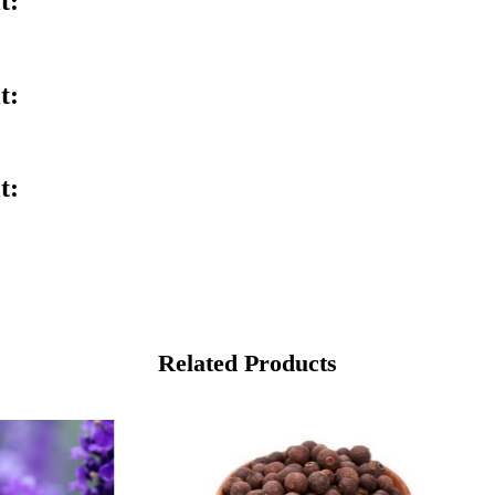
t:
t:
t:
Related Products