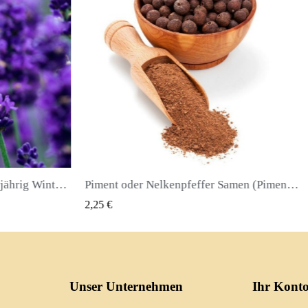
Echter Lavendel Samen Mehrjährig Winterhart bis -20C
Piment oder Nelkenpfeffer Samen (Pimenta dioica)
QUICK VIEW
2,25 €
2,50 €
Unser Unternehmen
Ihr Kont