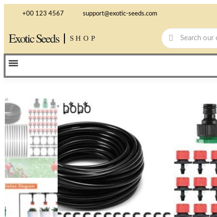
+00 123 4567
support@exotic-seeds.com
Exotic Seeds
SHOP