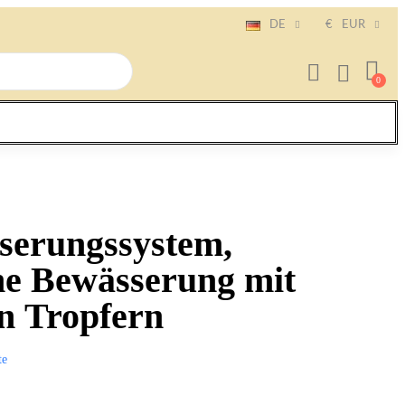
DE
€
EUR
serungssystem,
he Bewässerung mit
en Tropfern
te