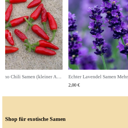
Pinguita de Mono Chili Samen (kleiner Affenpenis)
K VIEW
QUICK VIEW
2,00 €
Shop für exotische Samen