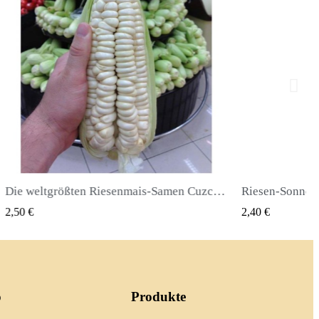
Die weltgrößten Riesenmais-Samen Cuzco - Cusco
QUICK VIEW
QUICK
2,40 €
o
Produkte