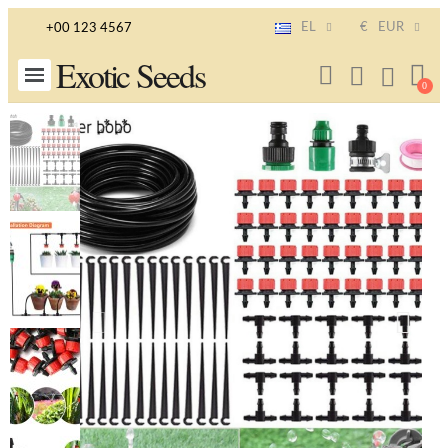
EL
€
EUR
+00 123 4567
Exotic Seeds