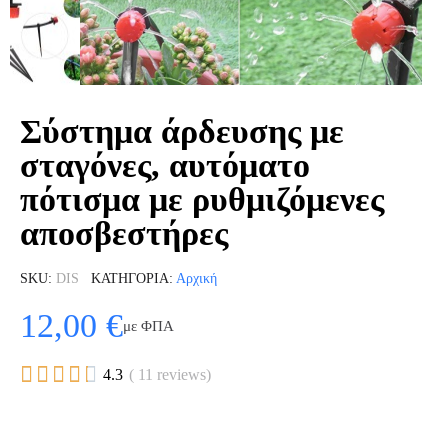
Σύστημα άρδευσης με
σταγόνες, αυτόματο
πότισμα με ρυθμιζόμενες
αποσβεστήρες
SKU
DIS
ΚΑΤΗΓΟΡΊΑ
Αρχική
12,00 €
με ΦΠΑ





4.3
( 11 reviews)