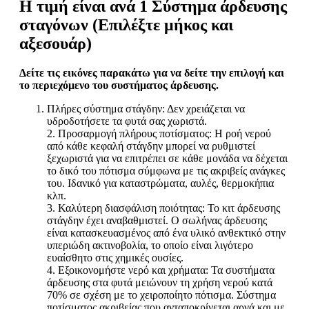
Η τιμή είναι ανά 1 Σύστημα άρδευσης
σταγόνων (Επιλέξτε μήκος και
αξεσουάρ)
Δείτε τις εικόνες παρακάτω για να δείτε την επιλογή και
το περιεχόμενο του συστήματος άρδευσης.
Πλήρες σύστημα στάγδην: Δεν χρειάζεται να
υδροδοτήσετε τα φυτά σας χωριστά.
2. Προσαρμογή πλήρους ποτίσματος: Η ροή νερού
από κάθε κεφαλή στάγδην μπορεί να ρυθμιστεί
ξεχωριστά για να επιτρέπει σε κάθε μονάδα να δέχεται
το δικό του πότισμα σύμφωνα με τις ακριβείς ανάγκες
του. Ιδανικό για καταστρώματα, αυλές, θερμοκήπια
κλπ.
3. Καλύτερη διασφάλιση ποιότητας: Το κιτ άρδευσης
στάγδην έχει αναβαθμιστεί. Ο σωλήνας άρδευσης
είναι κατασκευασμένος από ένα υλικό ανθεκτικό στην
υπεριώδη ακτινοβολία, το οποίο είναι λιγότερο
ευαίσθητο στις χημικές ουσίες.
4. Εξοικονομήστε νερό και χρήματα: Τα συστήματα
άρδευσης στα φυτά μειώνουν τη χρήση νερού κατά
70% σε σχέση με το χειροποίητο πότισμα. Σύστημα
ποτίσματος ακριβείας που ανταποκρίνεται αργά και με