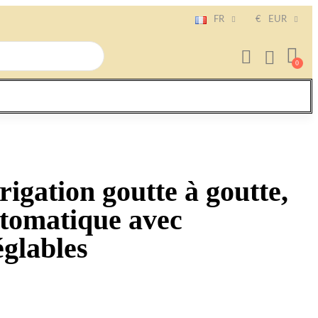
FR
€
EUR
rigation goutte à goutte,
tomatique avec
églables