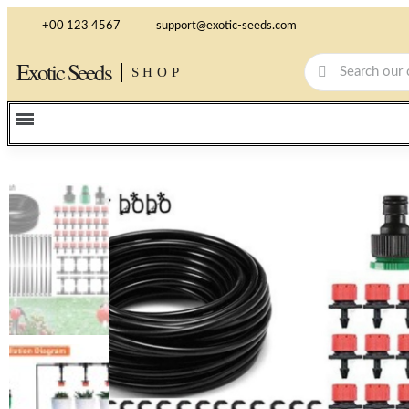
+00 123 4567
support@exotic-seeds.com
Exotic Seeds
SHOP