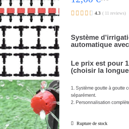





4.3
( 11 reviews)
Système d'irrigat
automatique avec
Le prix est pour 
(choisir la longue
1. Système goutte à goutte c
séparément.
2. Personnalisation complète 
Rupture de stock