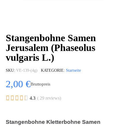
Stangenbohne Samen
Jerusalem (Phaseolus
vulgaris L.)
SKU
VE-139-(4g)
KATEGORIE
Startseite
2,00 €
Bruttopreis





4.3
( 29 reviews)
Stangenbohne Kletterbohne Samen