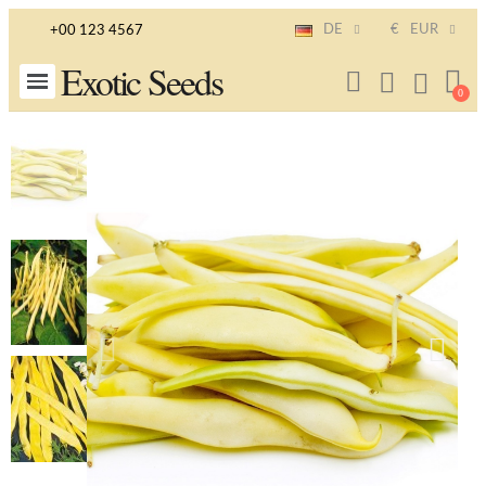
DE
€
EUR
+00 123 4567
Exotic Seeds