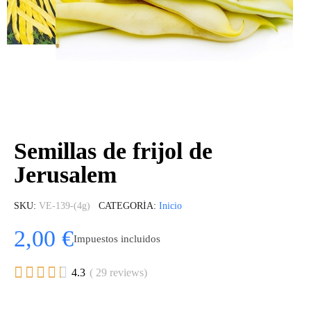
Semillas de frijol de
Jerusalem
SKU
VE-139-(4g)
CATEGORÍA
Inicio
2,00 €
Impuestos incluidos





4.3
( 29 reviews)