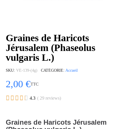
Graines de Haricots
Jérusalem (Phaseolus
vulgaris L.)
SKU
VE-139-(4g)
CATÉGORIE
Accueil
2,00 €
TTC





4.3
( 29 reviews)
Graines de Haricots Jérusalem