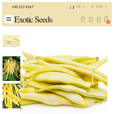
FR
€
EUR
+00 123 4567
Exotic Seeds