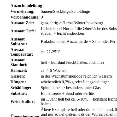
Anzuchtanleitung
Vermehrung:
Samen/Stecklinge/Schößlinge
Vorbehandlung:
0
Aussaat Zeit:
ganzjährig > Herbst/Winter bevorzugt
Lichtkeimer! Nur auf die Oberfläche des Subst
Aussaat Tiefe:
streuen + leicht andrücken
Aussaat
Kokohum oder Anzuchterde + Sand oder Perli
Substrat:
Aussaat
ca. 22-25°C
Temperatur:
Aussaat
hell + konstant feucht halten, nicht naß
Standort:
Keimzeit:
ca. 4-6 Wochen
Giessen:
in der Wachstumsperiode reichlich wässern
Düngen:
wöchentlich 0,2%ig oder Langzeitdünger
Schädlinge:
Spinnmilben > besonders unter Glas
Substrat:
Einheitserde + Sand oder Perlite
im 1. Jahr hell bei ca. 5-10ºC + konstant leicht
Weiterkultur:
halten.
Ältere Exemplare hell oder dunkel bei mind. 
und nur soviel gießen, daß der Wurzelballen n
Überwinterung: