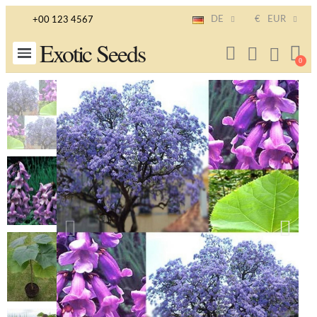
DE
€
EUR
+00 123 4567
Exotic Seeds