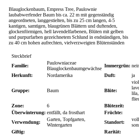
Blauglockenbaum, Empress Tree, Paulownie
laubabwerfender Baum bis ca. 22 m mit gegenständig
angeordneten, langgestielten, bis zu 25 cm langen, 4-5
kantigen, samtigen, blaugrünen Blättern und duftenden,
glockenförmigen, hell lavendelfarbenen, Blüten mit gelben
und purpurfarben gezeichnetem Schlund in endständigen, bis
zu 40 cm hohen aufrechten, vielverzweigten Blütenständen
Steckbrief
Paulowniaceae
Familie:
Immergrün:
nei
Blauglockenbaumgewächse
Herkunft:
Nordamerika
Duft:
ja
viol
lav
Gruppe:
Baum
Blüte:
lila,
fli
Zone:
6
Blütezeit:
Überwinterung:
entfällt, da frosthart
Früchte:
Garten, Topfgarten,
vol
Verwendung:
Standort:
Wintergarten
son
Giftig:
Rarität: