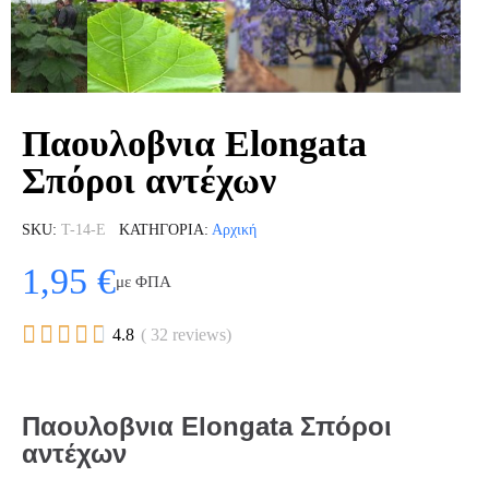
Παουλοβνια Elongata
Σπόροι αντέχων
SKU
T-14-E
ΚΑΤΗΓΟΡΊΑ
Αρχική
1,95 €
με ΦΠΑ





4.8
( 32 reviews)
Παουλοβνια Elongata Σπόροι
αντέχων