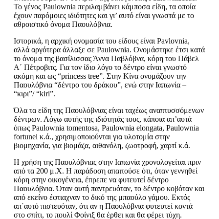
Το γένος Paulownia περιλαμβάνει κάμποσα είδη, τα οποία
έχουν παρόμοιες ιδιότητες και γι’ αυτό είναι γνωστά με το
αθροιστικό όνομα Παουλόβνια.
Ιστορικά, η αρχική ονομασία του είδους είναι Pavlovnia,
αλλά αργότερα άλλαξε σε Paulownia. Ονομάστηκε έτσι κατά
το όνομα της βασίλισσας Άννα Παβλόβνα, κόρη του Πάβελ
Α΄ Πέτροβιτς. Για τον ίδιο λόγο το δέντρο είναι γνωστό
ακόμη και ως “princess tree”. Στην Κίνα ονομάζουν την
Παουλόβνια “δέντρο του δράκου”, ενώ στην Ιαπωνία –
“κιρι”/ “kiri”.
Όλα τα είδη της Παουλόβνιας είναι ταχέως αναπτυσσόμενων
δέντρων. Λόγω αυτής της ιδιότητάς τους, κάποια απ’αυτά
όπως Paulownia tomentosa, Paulownia elongata, Paulownia
fortunei κ.ά., χρησιμοποιούνται για υλοτομία στην
βιομηχανία, για βιομάζα, αιθανόλη, ζωοτροφή, χαρτί κ.ά.
Η χρήση της Παουλόβνιας στην Ιαπωνία χρονολογείται πριν
από τα 200 μ.Χ. Η παράδοση απαιτούσε ότι, όταν γεννηθεί
κόρη στην οικογένεια, έπρεπε να φυτευτεί δέντρο
Παουλόβνια. Όταν αυτή παντρευόταν, το δέντρο κοβόταν και
από εκείνο έφτιαχναν το δικό της μπαούλο γάμου. Εκτός
απ΄αυτό πιστευόταν, ότι αν η Παουλόβνια φυτευτεί κοντά
στο σπίτι, το πουλί Φοίνιξ θα έρθει και θα φέρει τύχη.