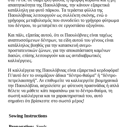
απαιτητικότητα της Παουλόβνιας, την κάνουν εξαιρετικά
κατάλληλη για φυτό πάρκου. Τα τεράστια φύλλα της
Παουλόβνιας λειτουργούν ως συλλέκτη σκόνης, ενώ ο
γρήγορος μεταβολισμός που συνοδεύει το γρήγορο φύτρωμα
του δέντρου, το μετατρέπει σε εργοστάσιο οξυγόνου.
Και πάλι, εξαιτίας αυτού, ότι οι Παουλόβνιες είναι ταχέως
αναπτυσσόμενων δέντρων, τα είδη αυτού του γένους είναι
κατάλληλος βοηθός για την κατασκευή ανεμο-
προστατευτικών ζώνων, για την αποκατάσταση καμένων
δασών, επίσης λειτουργούν και ως αντιδιαβρωτικές
καλλιέργειες.
Η καλλιέργεια της Παουλόβνιας είναι εξαιρετικά κερδοφόρα!
Γι’αυτό δεν το ονομάζουν άδικα “δέντρο-θαύμα” ή “δέντρο-
πετρελαιοπηγή”. Αν επιθυμείτε να καλλιεργείτε βιομηχανικά
την Παουλόβλια, ασχολείστε με φύτευση πρασινάδας ή απλά
θέλετε να μάθετε κάτι παραπάνω για το δέντρο-θαύμα, τη
σωστή καλλιέργεια και τα χαρακτηριστικά του, αυτό
σημαίνει ότι βρίσκεστε στο σωστό μέρος!
Sowing Instructions
Propagation:
Seeds