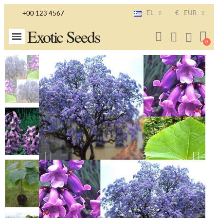
EL
€
EUR
+00 123 4567
Exotic Seeds