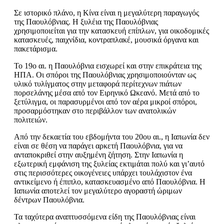
Σε ιστορικό πλάνο, η Κίνα είναι η μεγαλύτερη παραγωγός
της Παουλόβνιας. Η ξυλέια της Παουλόβνιας
χρησιμοποιείται για την κατασκευή επίπλων, για οικοδομικές
κατασκευές, παιχνίδια, κοντραπλακέ, μουσικά όργανα και
πακετάρισμα.
Το 19ο αι. η Παουλόβνια εισχωρεί και στην επικράτεια της
ΗΠΑ. Οι σπόροι της Παουλόβνιας χρησιμοποιούνταν ως
υλικό τυλίγματος στην μεταφορά περίτεχνων πιάτων
πορσελάνης μέσα από τον Ειρηνικό Ωκεανό. Μετά από το
ξετύλιγμα, οι παρασυρμένοι από τον αέρα μικροί σπόροι,
προσαρμόστηκαν στο περιβάλλον των ανατολικών
πολιτειών.
Από την δεκαετία του εβδομήντα του 20ου αι., η Ιαπωνία δεν
είναι σε θέση να παράγει αρκετή Παουλόβνια, για να
ανταποκριθεί στην αυξημένη ζήτηση. Στην Ιαπωνία η
εξωτερική εμφάνιση της ξυλείας εκτιμάται πολύ και γι’αυτό
στις περισσότερες οικογένειες υπάρχει τουλάχιστον ένα
αντικείμενο ή έπιπλο, κατασκευασμένο από Παουλόβνια. Η
Ιαπωνία αποτελεί τον μεγαλύτερο αγοραστή ώριμων
δέντρων Παουλόβνια.
Τα ταχύτερα αναπτυσσόμενα είδη της Παουλόβνιας είναι