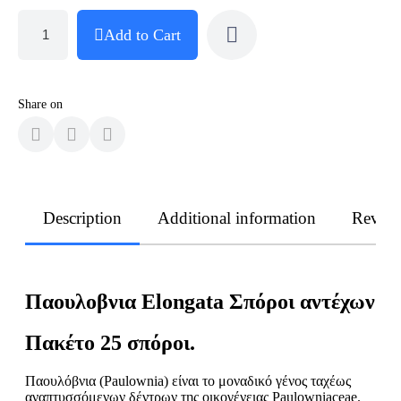
Add to Cart
Share on
Description
Additional information
Revie
Παουλοβνια Elongata Σπόροι αντέχων
Πακέτο 25 σπόροι.
Παουλόβνια (Paulownia) είναι το μοναδικό γένος ταχέως
αναπτυσσόμενων δέντρων της οικογένειας Paulowniaceae.