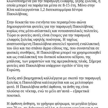
κλωνοποιημένα για την παραγωγή ελαφρής, γερής ξυλείας, η
οποία μπορεί να παράγεται μέσα σε 8-15 έτη. Μόνο στην
Κίνα καλλιεργούνται 1,2 δισεκατομμύρια δέντρα
Παουλόβνιας.
Στην δεκαετία του ενενήντα του περασμένου αιώνα
δημιουργούνται φυτείες για την παραγωγή Παουλόβνιας
κυρίως στις μέσο-ατλαντικές και νοτιοανατολικές πολιτείες.
Τώρα οι φυτείες αυτές είναι έτοιμες για την παραγωγή
ελαφρύς ξυλείας υψηλής ποιότητας. Η ταχέως
αναπτυσσόμενη Παουλόβνια αποτελεί προσιτή εναλλακτική
του όλο και πιο σπάνιο άγριο είδους της, που συναντιέται σε
φυσικές συνθήκες. Η Παουλόβνια μπορεί να χρησιμοποιηθεί
και ως εναλλακτική του δυτικού κόκκινου κέδρου, της
μπάλσας, των μαραντών και της αμερικάνικης τιλιάς. Σήμερα
φυτείες από Παουλόβνια υπάρχουν σχεδόν σ’όλη την
Ευρώπη.
Εκτός από βιομηχανική καλλιέργεια με σκοπό την παραγωγή
ξυλείας η Παουλόβνια καλλιεργείται και ως μελιτοφόρο
φυτό. Η Παουλόβνια ανθεί άφθονα, τα άνθη της είναι
πλούσια σε νέκταρ, ενώ το μέλι απ’αυτά – εξαιρετικά
ποιοτικό.
Η άφθονη άνθηση, το γρήγορο φύτρωμα, τα μεγάλα (γύρω
στα 70 εκ. σε διάμετρο) φύλλα, η όμορφη κορώνα και η μη