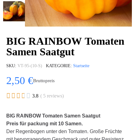
BIG RAINBOW Tomaten
Samen Saatgut
SKU
VT-95-(10-S)
KATEGORIE
Startseite
2,50 €
Bruttopreis





3.8
( 5 reviews)
BIG RAINBOW Tomaten Samen Saatgut
Preis für packung mit 10 Samen.
Der Regenbogen unter den Tomaten. Große Früchte
mit hervorragendem Geschmack und guter Resistenz