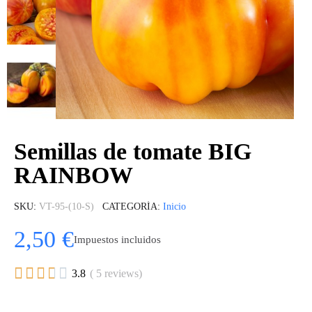
Semillas de tomate BIG
RAINBOW
SKU
VT-95-(10-S)
CATEGORÍA
Inicio
2,50 €
Impuestos incluidos





3.8
( 5 reviews)