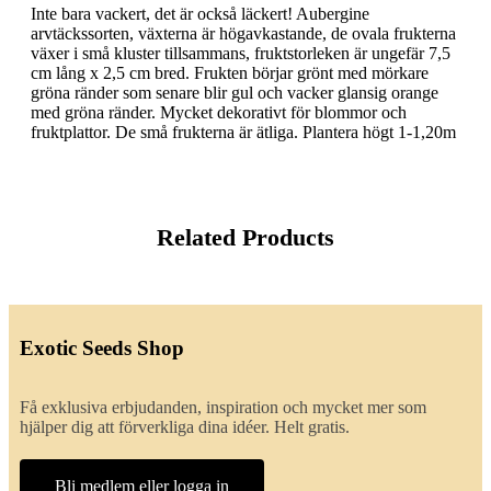
Inte bara vackert, det är också läckert! Aubergine
arvtäckssorten, växterna är högavkastande, de ovala frukterna
växer i små kluster tillsammans, fruktstorleken är ungefär 7,5
cm lång x 2,5 cm bred. Frukten börjar grönt med mörkare
gröna ränder som senare blir gul och vacker glansig orange
med gröna ränder. Mycket dekorativt för blommor och
fruktplattor. De små frukterna är ätliga. Plantera högt 1-1,20m
Related Products
Exotic Seeds Shop
Få exklusiva erbjudanden, inspiration och mycket mer som
hjälper dig att förverkliga dina idéer. Helt gratis.
Bli medlem eller logga in