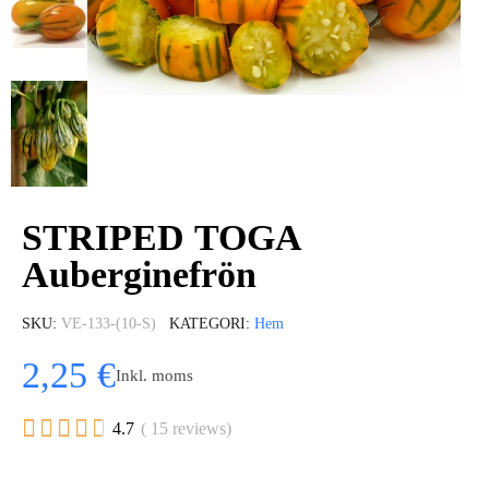
STRIPED TOGA
Auberginefrön
SKU
VE-133-(10-S)
KATEGORI
Hem
2,25 €
Inkl. moms





4.7
( 15 reviews)