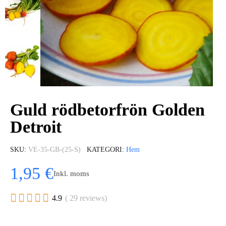
Guld rödbetorfrön Golden
Detroit
SKU
VE-35-GB-(25-S)
KATEGORI
Hem
1,95 €
Inkl. moms





4.9
( 29 reviews)