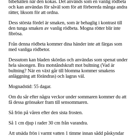
bibehållen när den kokas. Det används som en vanlig rödbeta
och kan användas för såväl som för att förbereda många andra
rätter, liksom för att ordna.
Dess största fördel är smaken, som är behaglig i kontrast till
den tunga smaken av vanlig rödbeta. Mogna rötter blir inte
fibrösa.
Från denna rödbeta kommer dina händer inte att färgas som
med vanliga rödbetor.
Dessutom kan bladen skördas och användas som spenat under
hela säsongen. Bra motståndskraft mot bultning (Vad är
bultning? När en växt går till blomma kommer smakens
anläggning att förändras) och lagras väl.
Mognadstid: 55 dagar.
Om du sår efter några veckor under sommaren kommer du att
få dessa grönsaker fram till sensommaren.
Så frön på våren efter den sista frosten.
Så 1 cm djup i rader 30 cm från varandra.
Att utsäda frön i varmt vatten 1 timme innan sådd påskyndar