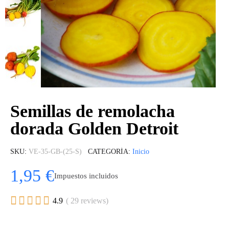
Semillas de remolacha
dorada Golden Detroit
SKU
VE-35-GB-(25-S)
CATEGORÍA
Inicio
1,95 €
Impuestos incluidos





4.9
( 29 reviews)