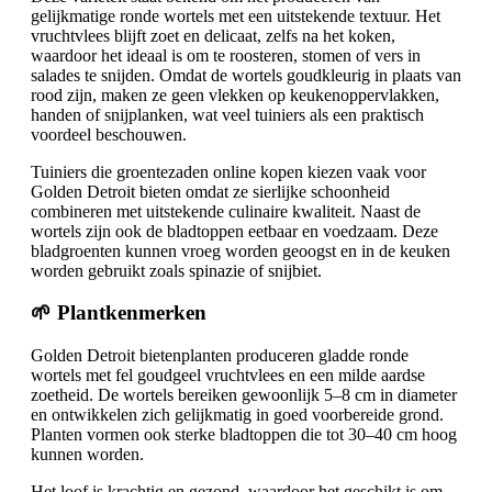
gelijkmatige ronde wortels met een uitstekende textuur. Het
vruchtvlees blijft zoet en delicaat, zelfs na het koken,
waardoor het ideaal is om te roosteren, stomen of vers in
salades te snijden. Omdat de wortels goudkleurig in plaats van
rood zijn, maken ze geen vlekken op keukenoppervlakken,
handen of snijplanken, wat veel tuiniers als een praktisch
voordeel beschouwen.
Tuiniers die groentezaden online kopen kiezen vaak voor
Golden Detroit bieten omdat ze sierlijke schoonheid
combineren met uitstekende culinaire kwaliteit. Naast de
wortels zijn ook de bladtoppen eetbaar en voedzaam. Deze
bladgroenten kunnen vroeg worden geoogst en in de keuken
worden gebruikt zoals spinazie of snijbiet.
🌱 Plantkenmerken
Golden Detroit bietenplanten produceren gladde ronde
wortels met fel goudgeel vruchtvlees en een milde aardse
zoetheid. De wortels bereiken gewoonlijk 5–8 cm in diameter
en ontwikkelen zich gelijkmatig in goed voorbereide grond.
Planten vormen ook sterke bladtoppen die tot 30–40 cm hoog
kunnen worden.
Het loof is krachtig en gezond, waardoor het geschikt is om