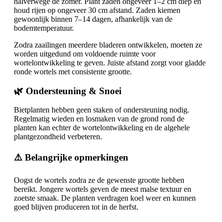
halverwege de zomer. Plant zaden ongeveer 1–2 cm diep en
houd rijen op ongeveer 30 cm afstand. Zaden kiemen
gewoonlijk binnen 7–14 dagen, afhankelijk van de
bodemtemperatuur.
Zodra zaailingen meerdere bladeren ontwikkelen, moeten ze
worden uitgedund om voldoende ruimte voor
wortelontwikkeling te geven. Juiste afstand zorgt voor gladde
ronde wortels met consistente grootte.
🌿 Ondersteuning & Snoei
Bietplanten hebben geen staken of ondersteuning nodig.
Regelmatig wieden en losmaken van de grond rond de
planten kan echter de wortelontwikkeling en de algehele
plantgezondheid verbeteren.
⚠️ Belangrijke opmerkingen
Oogst de wortels zodra ze de gewenste grootte hebben
bereikt. Jongere wortels geven de meest malse textuur en
zoetste smaak. De planten verdragen koel weer en kunnen
goed blijven produceren tot in de herfst.