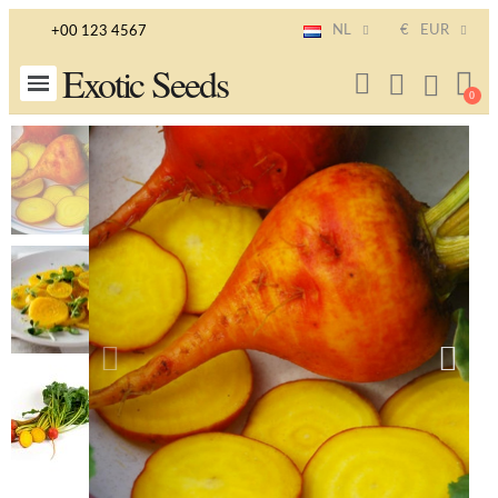
NL
€
EUR
+00 123 4567
Exotic Seeds