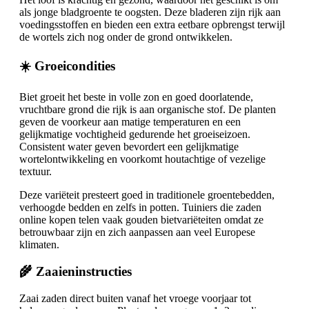
als jonge bladgroente te oogsten. Deze bladeren zijn rijk aan
voedingsstoffen en bieden een extra eetbare opbrengst terwijl
de wortels zich nog onder de grond ontwikkelen.
☀️ Groeicondities
Biet groeit het beste in volle zon en goed doorlatende,
vruchtbare grond die rijk is aan organische stof. De planten
geven de voorkeur aan matige temperaturen en een
gelijkmatige vochtigheid gedurende het groeiseizoen.
Consistent water geven bevordert een gelijkmatige
wortelontwikkeling en voorkomt houtachtige of vezelige
textuur.
Deze variëteit presteert goed in traditionele groentebedden,
verhoogde bedden en zelfs in potten. Tuiniers die zaden
online kopen telen vaak gouden bietvariëteiten omdat ze
betrouwbaar zijn en zich aanpassen aan veel Europese
klimaten.
🌾 Zaaieninstructies
Zaai zaden direct buiten vanaf het vroege voorjaar tot