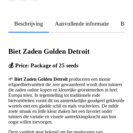
Beschrijving
Aanvullende informatie
Beoo
Biet Zaden Golden Detroit
💰 Price: Package of 25 seeds
🌱
Biet Zaden Golden Detroit
produceren een mooie
erfgoedbietvariëteit die zeer gewaardeerd wordt door tuiniers
die zaden online kopen en kleurrijke groenteteelten in heel
Europa telen. In tegenstelling tot traditionele rode
bietvariëteiten vormt dit ras aantrekkelijke goudgeel gekleurde
wortels met een gladde schil en mals vruchtvlees. De milde
zoete smaak en felle kleur maken het een favoriet onder
tuiniers die variatie en visuele aantrekkingskracht aan hun
oogst willen toevoegen.
Deze variëteit staat bekend om het produceren van