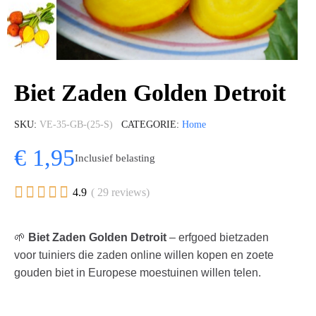
Biet Zaden Golden Detroit
SKU
VE-35-GB-(25-S)
CATEGORIE
Home
€ 1,95
Inclusief belasting





4.9
( 29 reviews)
🌱
Biet Zaden Golden Detroit
– erfgoed bietzaden
voor tuiniers die zaden online willen kopen en zoete
gouden biet in Europese moestuinen willen telen.