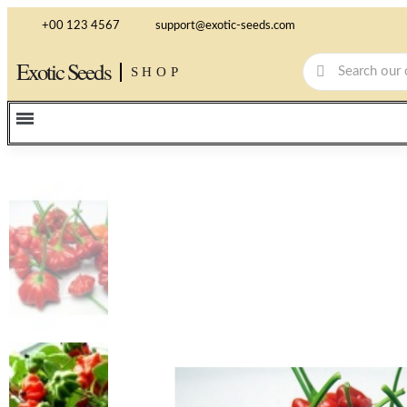
+00 123 4567
support@exotic-seeds.com
Exotic Seeds
SHOP