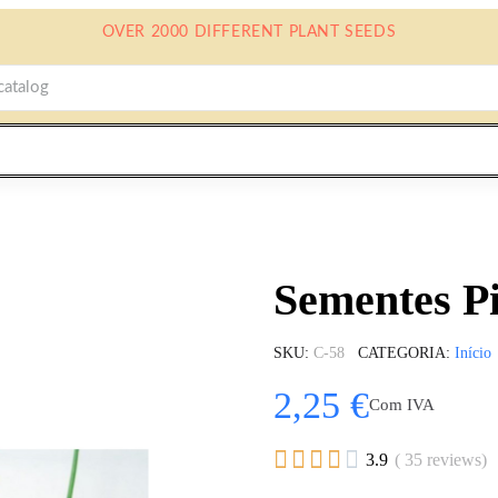
OVER 2000 DIFFERENT PLANT SEEDS
Sementes Pi
SKU
C-58
CATEGORIA
Início
2,25 €
Com IVA





3.9
( 35 reviews)