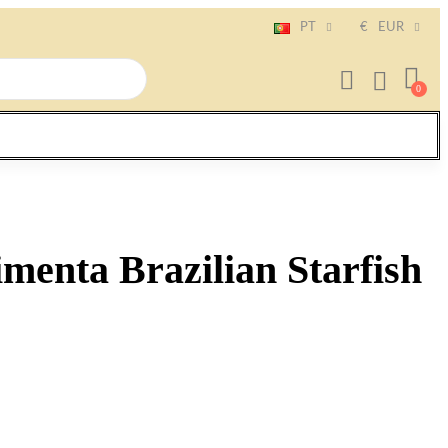
PT
€
EUR
menta Brazilian Starfish