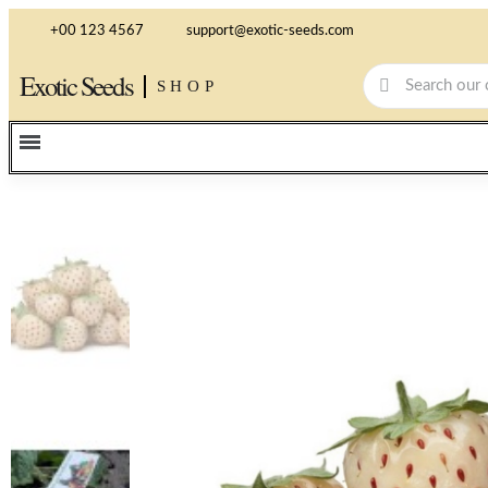
+00 123 4567
support@exotic-seeds.com
Exotic Seeds
SHOP