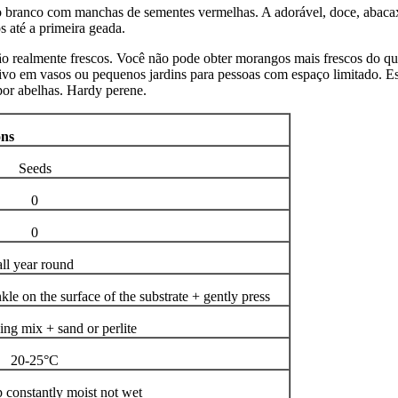
branco com manchas de sementes vermelhas. A adorável, doce, abacaxi
 até a primeira geada.
ão realmente frescos. Você não pode obter morangos mais frescos do que
ltivo em vasos ou pequenos jardins para pessoas com espaço limitado. 
por abelhas. Hardy perene.
ons
Seeds
0
0
all year round
kle on the surface of the substrate + gently press
ing mix + sand or perlite
20-25°C
p constantly moist not wet