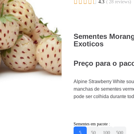





4.3
( 28 reviews)
Sementes Morango
Exoticos
Preço para o paco
Alpine Strawberry White so
manchas de sementes vermel
pode ser colhida durante to
Sementes em pacote :
5
50
100
500