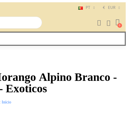
PT
€
EUR
orango Alpino Branco -
- Exoticos
Início