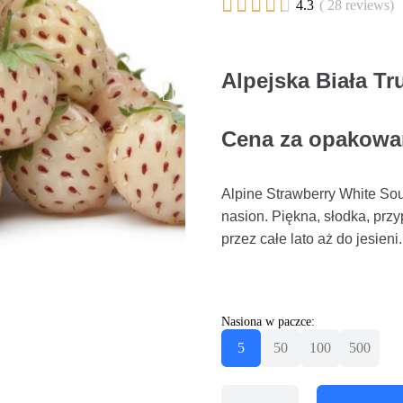





4.3
( 28 reviews)
Alpejska Biała T
Cena za opakowani
Alpine Strawberry White Sou
nasion. Piękna, słodka, prz
przez całe lato aż do jesieni
Nasiona w paczce:
5
50
100
500