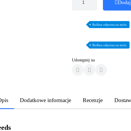
Dodaj
Roślina odporna na mróz
Roślina odporna na mróz
Udostępnij na
Opis
Dodatkowe informacje
Recenzje
Dostaw
eeds