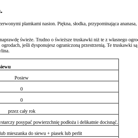
.
zerwonymi plamkami nasion. Piękna, słodka, przypominająca ananasa, bi
 naprawdę świeże. Trudno o świeższe truskawki niż te z własnego ogro
ogrodach, jeśli dysponujesz ograniczoną przestrzenią. Te truskawki są
lina.
siewu
Posiew
0
0
przez cały rok
starczy posypać powierzchnię podłoża i delikatnie docisnąć.
b mieszanka do siewu + piasek lub perlit