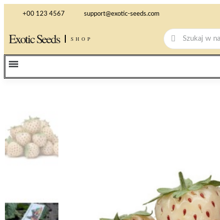
+00 123 4567
support@exotic-seeds.com
Exotic Seeds
SHOP