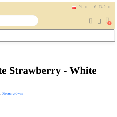
PL
€
EUR
te Strawberry - White
Strona główna