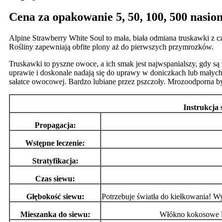
Cena za opakowanie 5, 50, 100, 500 nasion
Alpine Strawberry White Soul to mała, biała odmiana truskawki z c
Rośliny zapewniają obfite plony aż do pierwszych przymrozków.
Truskawki to pyszne owoce, a ich smak jest najwspanialszy, gdy są
uprawie i doskonale nadają się do uprawy w doniczkach lub małych 
sałatce owocowej. Bardzo lubiane przez pszczoły. Mrozoodporna by
Instrukcja 
Propagacja:
Wstępne leczenie:
Stratyfikacja:
Czas siewu:
Głębokość siewu:
Potrzebuje światła do kiełkowania! Wy
Mieszanka do siewu:
Włókno kokosowe lu