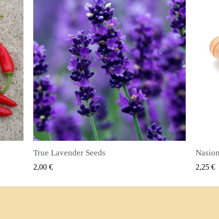
Nasiona ziela angielskiego (Pimenta dioica)
SZYBKI PODGLĄD
2,25 €
2,50 €