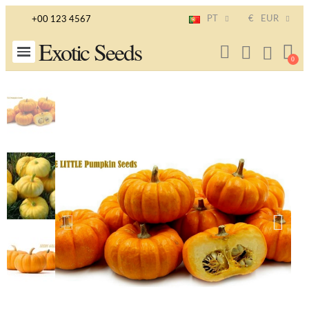
PT
€
EUR
+00 123 4567
Exotic Seeds