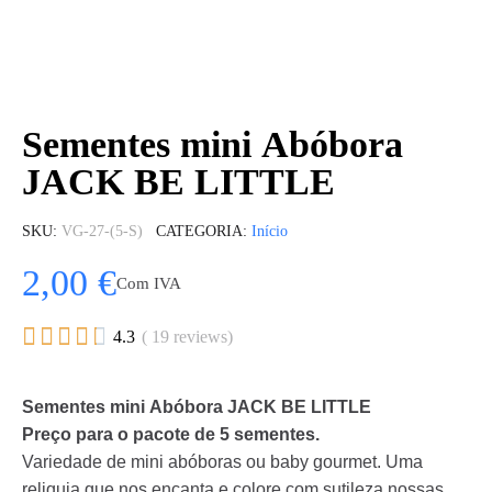
Sementes mini Abóbora
JACK BE LITTLE
SKU
VG-27-(5-S)
CATEGORIA
Início
2,00 €
Com IVA





4.3
( 19 reviews)
Sementes mini Abóbora JACK BE LITTLE
Preço para o pacote de 5 sementes.
Variedade de mini abóboras ou baby gourmet. Uma
reliquia que nos encanta e colore com sutileza nossas