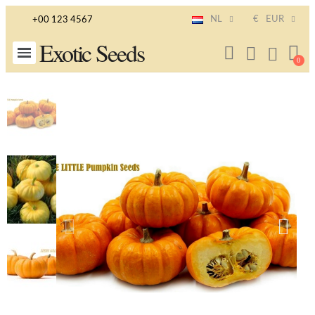
NL
€
EUR
+00 123 4567
Exotic Seeds