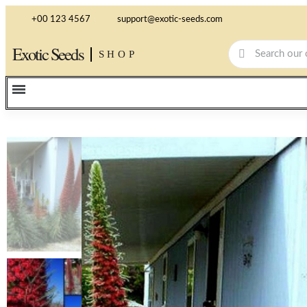
+00 123 4567
support@exotic-seeds.com
Exotic Seeds
SHOP