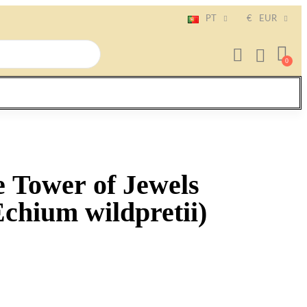
PT
€
EUR
 Tower of Jewels
chium wildpretii)