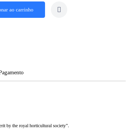
onar ao carrinho
 Pagamento
 by the royal horticultural society”.