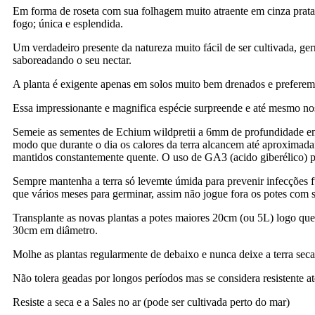
Em forma de roseta com sua folhagem muito atraente em cinza prata
fogo; única e esplendida.
Um verdadeiro presente da natureza muito fácil de ser cultivada, ge
saboreadando o seu nectar.
A planta é exigente apenas em solos muito bem drenados e preferem 
Essa impressionante e magnifica espécie surpreende e até mesmo no
Semeie as sementes de Echium wildpretii a 6mm de profundidade em 
modo que durante o dia os calores da terra alcancem até aproximad
mantidos constantemente quente. O uso de GA3 (acido giberélico) p
Sempre mantenha a terra só levemte úmida para prevenir infecções 
que vários meses para germinar, assim não jogue fora os potes com
Transplante as novas plantas a potes maiores 20cm (ou 5L) logo que 
30cm em diâmetro.
Molhe as plantas regularmente de debaixo e nunca deixe a terra seca
Não tolera geadas por longos períodos mas se considera resistente
Resiste a seca e a Sales no ar (pode ser cultivada perto do mar)