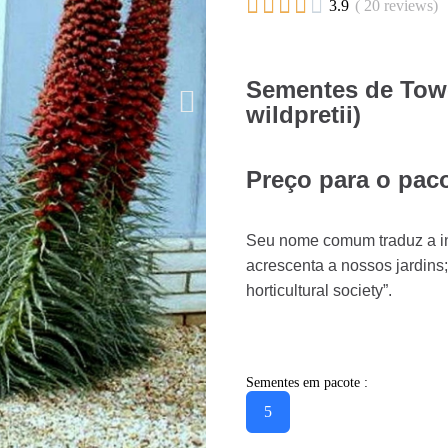





3.9
( 20 reviews)
Sementes de Towe
wildpretii)
Preço para o pac
Seu nome comum traduz a in
acrescenta a nossos jardins
horticultural society”.
Sementes em pacote :
5