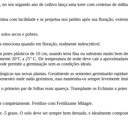
, no seu segundo ano de cultivo lança uma torre com centenas de milha
rmina com facilidade e se perpetua nos jardins após sua floração, extre
solos secos e pobres.
s emociona quando em floração, realmente indescritivel.
potes plásticos de 10 cm, usando terra fina ou substrato muito bem dr
amente 20°C a 25° C. De temperatura de noite deve cair a aproximadam
ode permitir a germinação sem as condições ideais.
fúngicas nas novas plantas. Geralmente as sementes germinarão rapida
 sementes onde nada germinou, mas mantenha-os sempre levemente úmid
o primeiro par de folhas reais apareça. Transplante os Echiums a potes
r completamente. Fertilize com Fertilizante Milagre.
 ate -5 graus. O solo deve ser sempre bem drenado, e idealmente compo