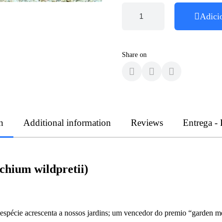
Adici
Share on
n
Additional information
Reviews
Entrega -
chium wildpretii)
pécie acrescenta a nossos jardins; um vencedor do premio “garden merit