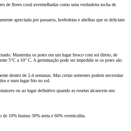
res de flores coral avermelhadas como uma verdadeira tocha de
mamente apreciada por passaros, borboletas e abelhas que se deliciam
enado. Mantenha os potes em um lugar fresco com sol direto, de
ente 5°C a 10° C. A germinação pode ser impedida se os potes são
mente dentro de 2-4 semanas. Mas certas sementes podem necessitar
os e num lugar frio no sol.
 maiores ou ao lugar definitivo quando as rosetas alcancem uns
sto de 10% humus 30% areia e 60% vermiculita.