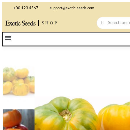
+00 123 4567
support@exotic-seeds.com
Exotic Seeds
SHOP