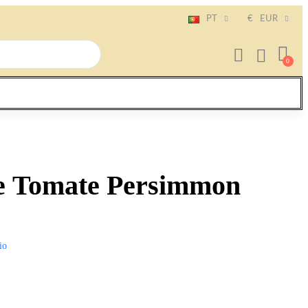
PT
€
EUR
e Tomate Persimmon
io