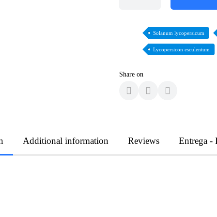
Solanum lycopersicum
Lycopersicon esculentum
Share on
n
Additional information
Reviews
Entrega -