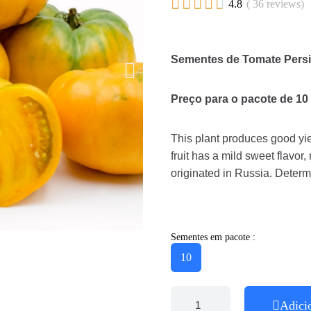





4.8
( 36 reviews)
Sementes de Tomate Per
Preço para o pacote de 10
This plant produces good yi
fruit has a mild sweet flavor,
originated in Russia. Determi
Sementes em pacote :
10
Adici