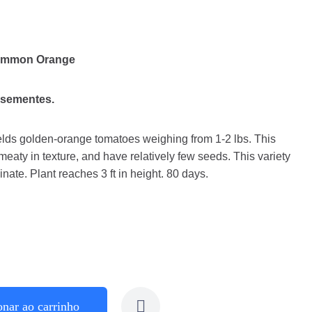
simmon Orange
 sementes.
elds golden-orange tomatoes weighing from 1-2 lbs. This
 meaty in texture, and have relatively few seeds. This variety
nate. Plant reaches 3 ft in height. 80 days.
onar ao carrinho