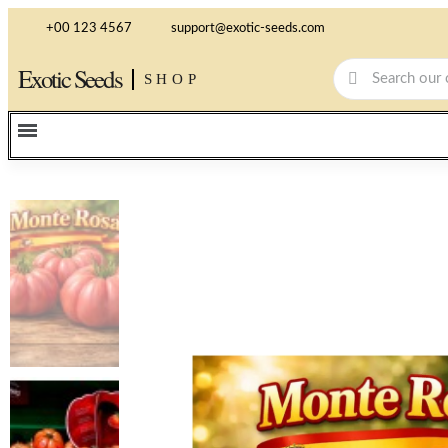
+00 123 4567
support@exotic-seeds.com
Exotic Seeds
SHOP