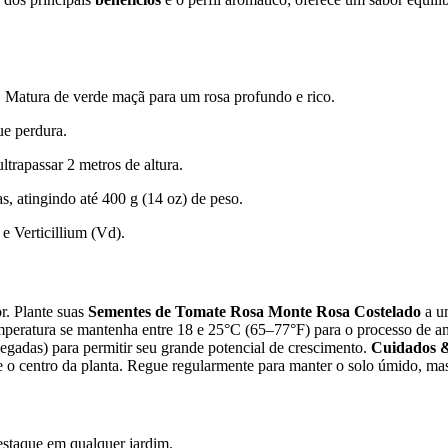
. Matura de verde maçã para um rosa profundo e rico.
ue perdura.
trapassar 2 metros de altura.
 atingindo até 400 g (14 oz) de peso.
 Verticillium (Vd).
r. Plante suas
Sementes de Tomate Rosa Monte Rosa Costelado
a u
mperatura se mantenha entre 18 e 25°C (65–77°F) para o processo de 
egadas) para permitir seu grande potencial de crescimento.
Cuidados 
ce o centro da planta. Regue regularmente para manter o solo úmido, m
estaque em qualquer jardim.