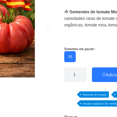
🍅 Sementes de tomate M
variedades raras de tomate 
orgânicas, tomate rosa, tom
Sementes em pacote :
10
Adici
Sementes de tomate
tomates orgânicos de varied
Share on