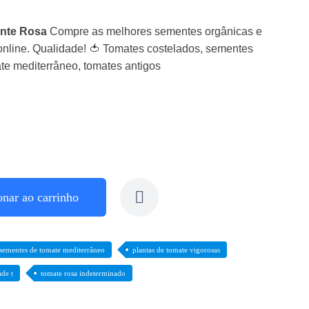
onte Rosa
Compre as melhores sementes orgânicas e
online. Qualidade! 🍅 Tomates costelados, sementes
ate mediterrâneo, tomates antigos
onar ao carrinho
sementes de tomate mediterrâneo
plantas de tomate vigorosas
ade t
tomate rosa indeterminado