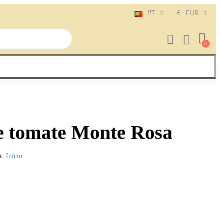
PT
€
EUR
e tomate Monte Rosa
A
Início