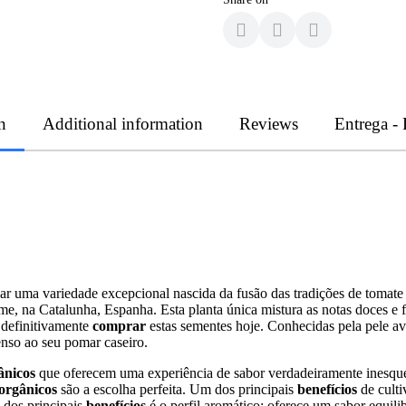
n
Additional information
Reviews
Entrega -
var uma variedade excepcional nascida da fusão das tradições de tomate 
e, na Catalunha, Espanha. Esta planta única mistura as notas doces e 
e definitivamente
comprar
estas sementes hoje. Conhecidas pela pele ave
enso ao seu pomar caseiro.
ânicos
que oferecem uma experiência de sabor verdadeiramente inesque
 orgânicos
são a escolha perfeita. Um dos principais
benefícios
de culti
 dos principais
benefícios
é o perfil aromático; oferece um sabor equili