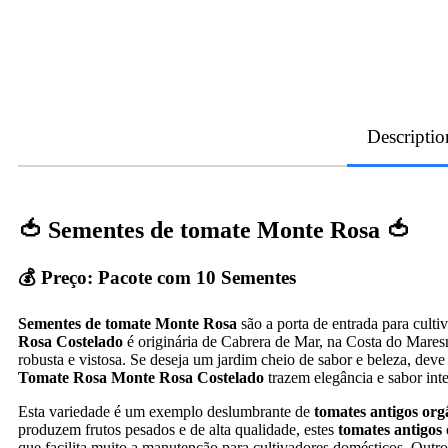
Descriptio
🍅 Sementes de tomate Monte Rosa 🍅
💰 Preço: Pacote com 10 Sementes
Sementes de tomate Monte Rosa
são a porta de entrada para culti
Rosa Costelado
é originária de Cabrera de Mar, na Costa do Maresm
robusta e vistosa. Se deseja um jardim cheio de sabor e beleza, dev
Tomate Rosa Monte Rosa Costelado
trazem elegância e sabor int
Esta variedade é um exemplo deslumbrante de
tomates antigos org
produzem frutos pesados e de alta qualidade, estes
tomates antigos
que facilita muito a manutenção para cultivadores domésticos. Outro