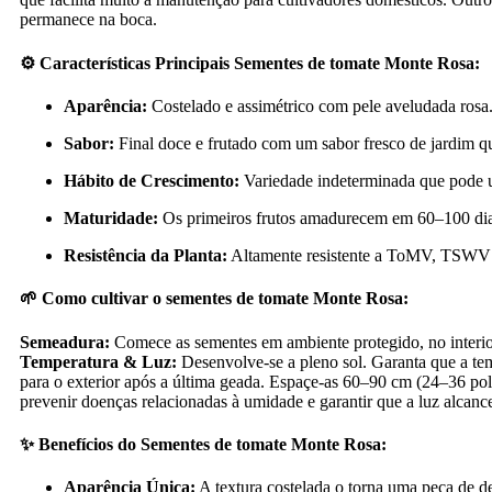
permanece na boca.
⚙️ Características Principais Sementes de tomate Monte Rosa:
Aparência:
Costelado e assimétrico com pele aveludada rosa
Sabor:
Final doce e frutado com um sabor fresco de jardim q
Hábito de Crescimento:
Variedade indeterminada que pode ul
Maturidade:
Os primeiros frutos amadurecem em 60–100 dias,
Resistência da Planta:
Altamente resistente a ToMV, TSWV e
🌱 Como cultivar o sementes de tomate Monte Rosa:
Semeadura:
Comece as sementes em ambiente protegido, no interio
Temperatura & Luz:
Desenvolve-se a pleno sol. Garanta que a te
para o exterior após a última geada. Espaçe-as 60–90 cm (24–36 pol
prevenir doenças relacionadas à umidade e garantir que a luz alcan
✨ Benefícios do Sementes de tomate Monte Rosa:
Aparência Única:
A textura costelada o torna uma peça de d