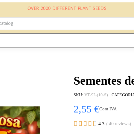
OVER 2000 DIFFERENT PLANT SEEDS
Sementes d
SKU
VT-92-(10-S)
CATEGORI
2,55 €
Com IVA





4.3
( 40 reviews)