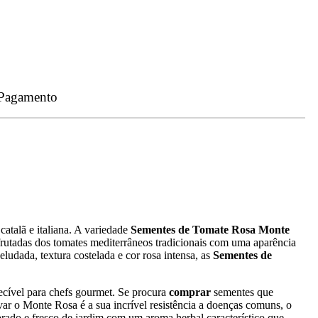
 Pagamento
catalã e italiana. A variedade
Sementes de Tomate Rosa Monte
frutadas dos tomates mediterrâneos tradicionais com uma aparência
ludada, textura costelada e cor rosa intensa, as
Sementes de
cível para chefs gourmet. Se procura
comprar
sementes que
var o Monte Rosa é a sua incrível resistência a doenças comuns, o
brado e fresco de jardim com um aroma herbal característico que