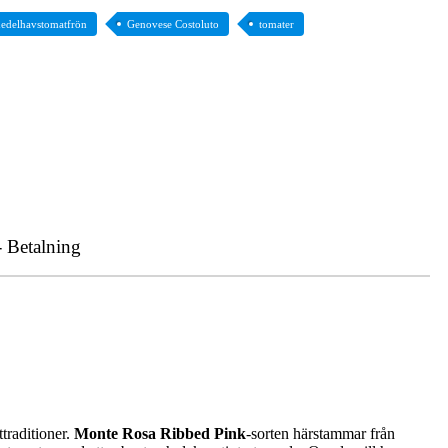
edelhavstomatfrön
Genovese Costoluto
tomater
- Betalning
ttraditioner.
Monte Rosa Ribbed Pink
-sorten härstammar från