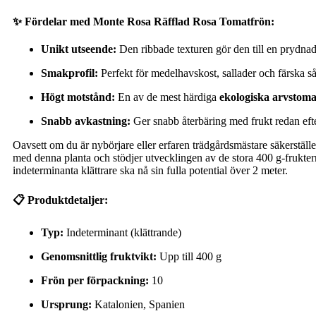
✨ Fördelar med Monte Rosa Räfflad Rosa Tomatfrön:
Unikt utseende:
Den ribbade texturen gör den till en prydnad 
Smakprofil:
Perfekt för medelhavskost, sallader och färska så
Högt motstånd:
En av de mest härdiga
ekologiska arvstom
Snabb avkastning:
Ger snabb återbäring med frukt redan efte
Oavsett om du är nybörjare eller erfaren trädgårdsmästare säkerställer
med denna planta och stödjer utvecklingen av de stora 400 g-frukterna
indeterminanta klättrare ska nå sin fulla potential över 2 meter.
📋 Produktdetaljer:
Typ:
Indeterminant (klättrande)
Genomsnittlig fruktvikt:
Upp till 400 g
Frön per förpackning:
10
Ursprung:
Katalonien, Spanien