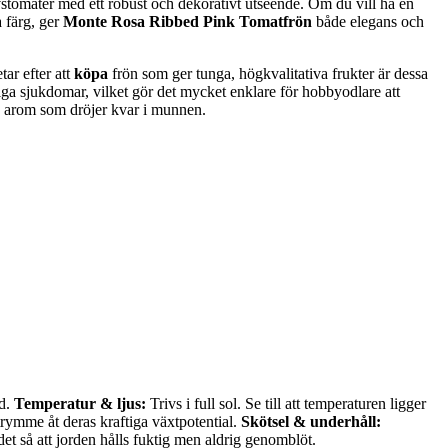
stomater med ett robust och dekorativt utseende. Om du vill ha en
 färg, ger
Monte Rosa Ribbed Pink Tomatfrön
både elegans och
ar efter att
köpa
frön som ger tunga, högkvalitativa frukter är dessa
ga sjukdomar, vilket gör det mycket enklare för hobbyodlare att
ig arom som dröjer kvar i munnen.
rd.
Temperatur & ljus:
Trivs i full sol. Se till att temperaturen ligger
trymme åt deras kraftiga växtpotential.
Skötsel & underhåll:
det så att jorden hålls fuktig men aldrig genomblöt.