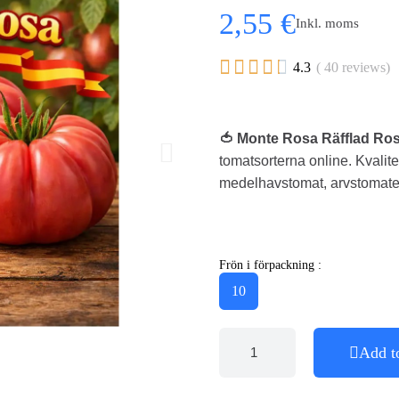
2,55 €
Inkl. moms





4.3
( 40 reviews)
🍅 Monte Rosa Räfflad Ro
tomatsorterna online. Kvalite
medelhavstomat, arvstomate
Frön i förpackning :
10
Add t