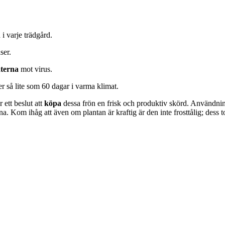
i varje trädgård.
ser.
aterna
mot virus.
r så lite som 60 dagar i varma klimat.
 ett beslut att
köpa
dessa frön en frisk och produktiv skörd. Användning
. Kom ihåg att även om plantan är kraftig är den inte frosttålig; dess t