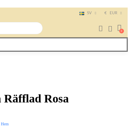
SV
€
EUR
 Räfflad Rosa
Hem