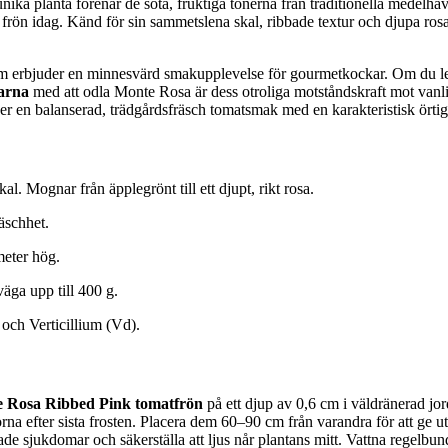
a planta förenar de söta, fruktiga tonerna från traditionella medelhav
frön idag. Känd för sin sammetslena skal, ribbade textur och djupa rosa
 erbjuder en minnesvärd smakupplevelse för gourmetkockar. Om du let
larna
med att odla Monte Rosa är dess otroliga motståndskraft mot vanli
der en balanserad, trädgårdsfräsch tomatsmak med en karakteristisk ört
 Mognar från äpplegrönt till ett djupt, rikt rosa.
äschhet.
meter hög.
ga upp till 400 g.
h Verticillium (Vd).
 Rosa Ribbed Pink tomatfrön
på ett djup av 0,6 cm i väldränerad jo
orna efter sista frosten. Placera dem 60–90 cm från varandra för att ge u
rade sjukdomar och säkerställa att ljus når plantans mitt. Vattna regelbun