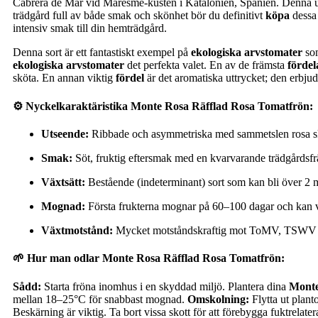
Cabrera de Mar vid Maresme-kusten i Katalonien, Spanien. Denna unik
trädgård full av både smak och skönhet bör du definitivt
köpa
dessa 
intensiv smak till din hemträdgård.
Denna sort är ett fantastiskt exempel på
ekologiska arvstomater
som
ekologiska arvstomater
det perfekta valet. En av de främsta
förde
sköta. En annan viktig
fördel
är det aromatiska uttrycket; den erbju
⚙️ Nyckelkaraktäristika Monte Rosa Räfflad Rosa Tomatfrön:
Utseende:
Ribbade och asymmetriska med sammetslen rosa skal.
Smak:
Söt, fruktig eftersmak med en kvarvarande trädgårdsfr
Växtsätt:
Bestående (indeterminant) sort som kan bli över 2 
Mognad:
Första frukterna mognar på 60–100 dagar och kan vä
Växtmotstånd:
Mycket motståndskraftig mot ToMV, TSWV oc
🌱 Hur man odlar Monte Rosa Räfflad Rosa Tomatfrön:
Sådd:
Starta fröna inomhus i en skyddad miljö. Plantera dina
Monte
mellan 18–25°C för snabbast mognad.
Omskolning:
Flytta ut plant
Beskärning är viktig. Ta bort vissa skott för att förebygga fuktrelate