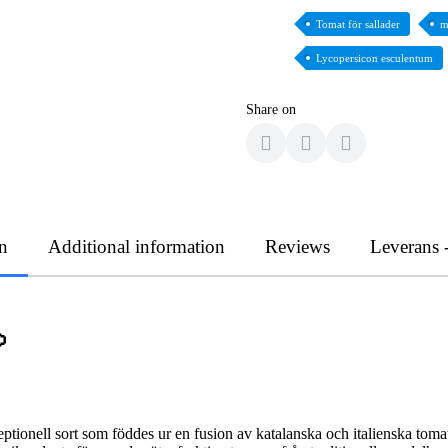
Tomat för sallader
m
Lycopersicon esculentum
Share on
n
Additional information
Reviews
Leverans 

ceptionell sort som föddes ur en fusion av katalanska och italienska toma