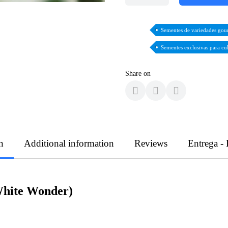
Sementes de variedades gou
Sementes exclusivas para cu
Share on
n
Additional information
Reviews
Entrega -
White Wonder)