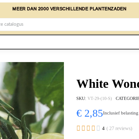
MEER DAN 2000 VERSCHILLENDE PLANTENZADEN
White Won
SKU
VT-29-(10-S)
CATEGORI
€ 2,85
Inclusief belasting





4
( 27 reviews)