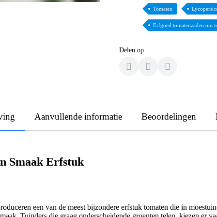
Tomaten
Lycopersic
Erfgoed tomatenzaden om te
Delen op
ving
Aanvullende informatie
Beoordelingen
n Smaak Erfstuk
roduceren een van de meest bijzondere erfstuk tomaten die in moestuine
maak. Tuinders die graag onderscheidende groenten telen, kiezen er 