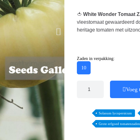
🍅
White Wonder Tomaat Za
vleestomaat gewaardeerd do
heritage tomaten met uitzonde
Zaden in verpakking:
10
Voeg 
Solanum lycopersicum
Grote erfgoed tomatenzaden