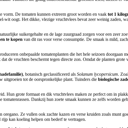
atte vorm. De tomaten kunnen extreem groot worden en vaak
tot 1 kilo
geel-wit oogt. Het dikke, vlezige vruchtvlees bevat zeer weinig zaden, 
tuurlijke suikergehalte en de lage zuurgraad zorgen voor een zeer zo
den te kopen
van dit ras voor verse consumptie. De smaak is mild, zach
roduceren onbepaalde tomatenplanten die het hele seizoen doorgaan me
 dat de vruchten beschermt tegen directe zon. Omdat de planten grot
hadefamilie)
, botanisch geclassificeerd als
Solanum lycopersicum
. Zoa
 uitgroeien tot de oorspronkelijke plant. Tuinders die
biologische za
id. Hun grote formaat en dik vruchtvlees maken ze perfect om in plakk
arse tomatenrassen. Dankzij hun zoete smaak kunnen ze zelfs worden geb
m en oregano. Ze vullen ook zachte kazen en verse kruiden zoals munt
rijp kan koeling helpen om bederf te vertragen.