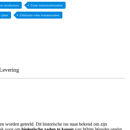
on esculentum
Zoete tuintomatenzaden
 plant
Zeldzame witte tomatenzaden
Levering
n worden geteeld. Dit historische ras staat bekend om zijn
vaak voor om
biologische zaden te kopen
van White Wonder omdat