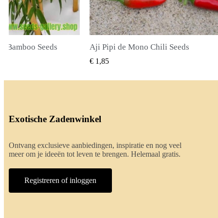
li Seeds
True Lavender Seeds
BEKIJKEN
SNEL BEKIJKEN
€ 2,00
Exotische Zadenwinkel
Ontvang exclusieve aanbiedingen, inspiratie en nog veel
meer om je ideeën tot leven te brengen. Helemaal gratis.
Registreren of inloggen