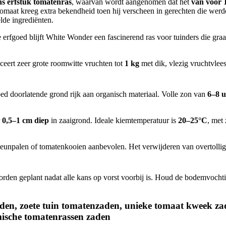
s erfstuk tomatenras
, waarvan wordt aangenomen dat het
van vóór 
tomaat kreeg extra bekendheid toen hij verscheen in gerechten die werd
lde ingrediënten.
 erfgoed blijft White Wonder een fascinerend ras voor tuinders die gra
eert zeer grote roomwitte vruchten tot
1 kg
met dik, vlezig vruchtvlee
d doorlatende grond rijk aan organisch materiaal. Volle zon van
6–8 u
r
0,5–1 cm diep
in zaaigrond. Ideale kiemtemperatuur is
20–25°C
, met
eunpalen of tomatenkooien aanbevolen. Het verwijderen van overtollige
den geplant nadat alle kans op vorst voorbij is. Houd de bodemvochtigh
den, zoete tuin tomatenzaden, unieke tomaat kweek zad
mische tomatenrassen zaden