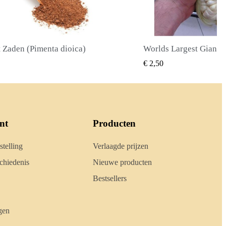
Worlds Largest Giant Corn Zaden Cuzco - Cusco
SNEL BEKIJKEN
SNEL BE
€ 2,40
nt
Producten
stelling
Verlaagde prijzen
hiedenis
Nieuwe producten
Bestsellers
gen