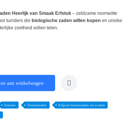
den Heerlijk van Smaak Erfstuk
– zeldzame roomwitte
or tuinders die
biologische zaden willen kopen
en unieke
rlijke zoetheid willen telen.
toe aan winkelwagen
Tomaten
Tomatenzaden
Erfgoed tomatenzaden om te plant