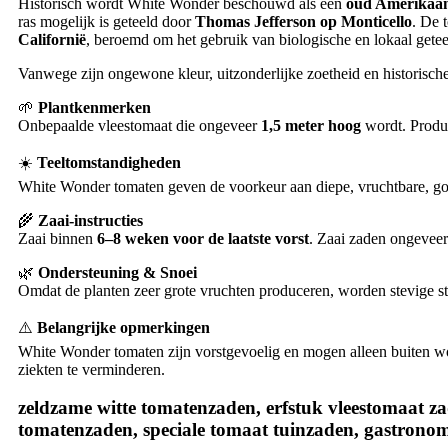
Historisch wordt White Wonder beschouwd als een
oud Amerikaan
ras mogelijk is geteeld door
Thomas Jefferson op Monticello
. De 
Californië
, beroemd om het gebruik van biologische en lokaal getee
Vanwege zijn ongewone kleur, uitzonderlijke zoetheid en historische
🌱
Plantkenmerken
Onbepaalde vleestomaat die ongeveer
1,5 meter hoog
wordt. Produc
☀️
Teeltomstandigheden
White Wonder tomaten geven de voorkeur aan diepe, vruchtbare, goe
🌾
Zaai-instructies
Zaai binnen
6–8 weken voor de laatste vorst
. Zaai zaden ongevee
🌿
Ondersteuning & Snoei
Omdat de planten zeer grote vruchten produceren, worden stevige st
⚠️
Belangrijke opmerkingen
White Wonder tomaten zijn vorstgevoelig en mogen alleen buiten wor
ziekten te verminderen.
zeldzame witte tomatenzaden, erfstuk vleestomaat za
tomatenzaden, speciale tomaat tuinzaden, gastrono