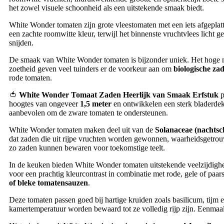
het zowel visuele schoonheid als een uitstekende smaak biedt.
White Wonder tomaten zijn grote vleestomaten met een iets afgepl
een zachte roomwitte kleur, terwijl het binnenste vruchtvlees licht 
snijden.
De smaak van White Wonder tomaten is bijzonder uniek. Het hoge na
zoetheid geven veel tuinders er de voorkeur aan om
biologische za
rode tomaten.
🍅
White Wonder Tomaat Zaden Heerlijk van Smaak Erfstuk
p
hoogtes van ongeveer
1,5 meter
en ontwikkelen een sterk bladerdek
aanbevolen om de zware tomaten te ondersteunen.
White Wonder tomaten maken deel uit van de
Solanaceae (nachtsc
dat zaden die uit rijpe vruchten worden gewonnen, waarheidsgetrouw
zo zaden kunnen bewaren voor toekomstige teelt.
In de keuken bieden White Wonder tomaten uitstekende veelzijdighe
voor een prachtig kleurcontrast in combinatie met rode, gele of pa
of bleke tomatensauzen
.
Deze tomaten passen goed bij hartige kruiden zoals basilicum, tij
kamertemperatuur worden bewaard tot ze volledig rijp zijn. Eenmaal 