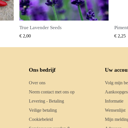
Piment Zaden (Pimenta dioica)
SNEL BEKIJKEN
€ 2,25
€ 2,50
Ons bedrijf
Uw accou
Over ons
Volg mijn be
Neem contact met ons op
Aankoopgesc
Levering - Betaling
Informatie
Veilige betaling
Wensenlijst
Cookiebeleid
Mijn meldin