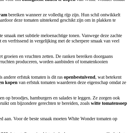
gram
bereiken wanneer ze volledig rijp zijn. Hun schil ontwikkelt
waardoor deze tomaten uitstekend geschikt zijn om in plakken te
ete smaak met subtiele meloenachtige tonen. Vanwege deze zachte
t en verfrissend in vergelijking met de scherpere smaak van veel
t groeien en vruchten zetten. De ranken bereiken doorgaans
e vruchten produceren, worden aanbinden of tomatenkooien
ls andere erfstuk tomaten is dit ras
openbestuivend
, wat betekent
den kopen
van erfstuk tomaten waarderen deze eigenschap omdat ze
en op broodjes, hamburgers en salades te leggen. Ze zorgen ook
ruikt om bijzondere gerechten te bereiden, zoals
witte tomatensoep
 goed aan. Voor de beste smaak moeten White Wonder tomaten op