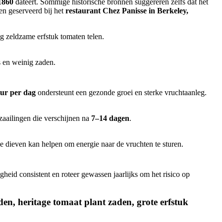
1860
dateert. Sommige historische bronnen suggereren zelfs dat het
en geserveerd bij het
restaurant Chez Panisse in Berkeley,
ag zeldzame erfstuk tomaten telen.
s en weinig zaden.
ur per dag
ondersteunt een gezonde groei en sterke vruchtaanleg.
 zaailingen die verschijnen na
7–14 dagen
.
 dieven kan helpen om energie naar de vruchten te sturen.
eid consistent en roteer gewassen jaarlijks om het risico op
en, heritage tomaat plant zaden, grote erfstuk