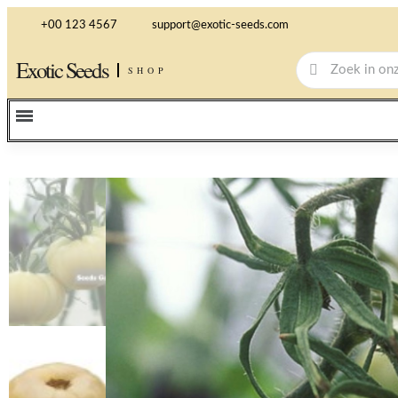
+00 123 4567
support@exotic-seeds.com
Exotic Seeds
SHOP