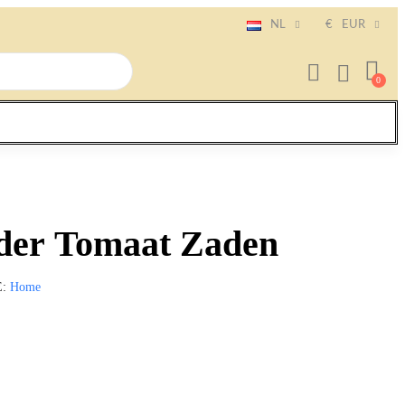
NL
€
EUR
der Tomaat Zaden
E
Home