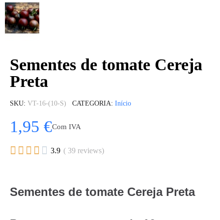
Sementes de tomate Cereja
Preta
SKU
VT-16-(10-S)
CATEGORIA
Início
1,95 €
Com IVA





3.9
( 39 reviews)
Sementes de tomate Cereja Preta