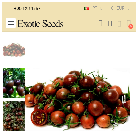
PT
€
EUR
+00 123 4567
Exotic Seeds